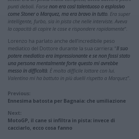
punti deboli. Forse
non era così talentuoso o esplosivo
come Stoner o Marquez, ma era bravo in tutto
. Era super
intelligente, furbo, sia in pista che nelle interviste. Aveva
la capacità di capire le cose e rispondere rapidamente
“.
Lorenzo ha parlato anche dell’incredibile peso
mediatico del Dottore durante la sua carriera: “
Il suo
potere mediatico era impressionante e se non fossi stato
una persona mentalmente forte questo mi avrebbe
messo in difficoltà
. È molto difficile lottare con lui.
Valentino mi ha battuto in più duelli rispetto a Marque
z”.
Continue
Previous:
Ennesima batosta per Bagnaia: che umiliazione
Reading
Next:
MotoGP, il cane si infiltra in pista: invece di
cacciarlo, ecco cosa fanno