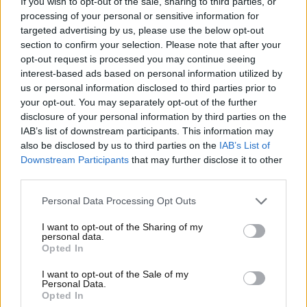
If you wish to opt-out of the sale, sharing to third parties, or
mondiale del 2015. Ma
quale aneddoto ha
processing of your personal or sensitive information for
raccontato lo spagnolo su Valentino? Ecco tutto
targeted advertising by us, please use the below opt-out
quello che ha detto
.
section to confirm your selection. Please note that after your
opt-out request is processed you may continue seeing
Lo spagnolo Jorge Lorenzo
interest-based ads based on personal information utilized by
us or personal information disclosed to third parties prior to
dice la sua su Valentino
your opt-out. You may separately opt-out of the further
disclosure of your personal information by third parties on the
Rossi: parole non
IAB’s list of downstream participants. This information may
also be disclosed by us to third parties on the
IAB’s List of
certamente banali
Downstream Participants
that may further disclose it to other
third parties.
Jorge Lorenzo
, nel corso della serie di DAZN Spagna
Decoded
,
ha raccontato alcuni aneddoti su
Personal Data Processing Opt Outs
Valentino Rossi
. Alcune sue parole stanno destando
I want to opt-out of the Sharing of my
parecchie polemiche fra gli appassionati e i tifosi del
personal data.
Opted In
Dottore. Ecco che cosa ha detto lo spagnolo tre volte
campione del mondo di MotoGP.
I want to opt-out of the Sale of my
Personal Data.
Opted In