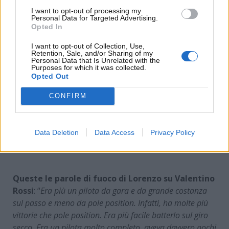
I want to opt-out of processing my
Personal Data for Targeted Advertising.
Opted In
I want to opt-out of Collection, Use,
Retention, Sale, and/or Sharing of my
Personal Data that Is Unrelated with the
Purposes for which it was collected.
Opted Out
CONFIRM
Jorge Lorenzo e le sue parole su Valentino Rossi –
Data Deletion
Data Access
Privacy Policy
www.motorinews24.com
Queste le parole di fuoco di Lorenzo su Valentino
Rossi
: “
Era più un pilota da gara e da grande costanza
sul passo e meno da pole position. Infatti, ha molte più
vittorie che pole position. Era più facile batterlo sul giro
secco. Era un pilota molto completo, aveva davvero pochi