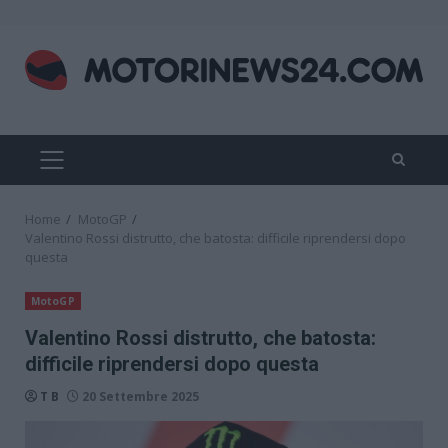
Skip
to
content
PRIMARY
MENU
Home
MotoGP
Valentino Rossi distrutto, che batosta: difficile riprendersi dopo
questa
MotoGP
Valentino Rossi distrutto, che batosta:
difficile riprendersi dopo questa
T B
20 Settembre 2025