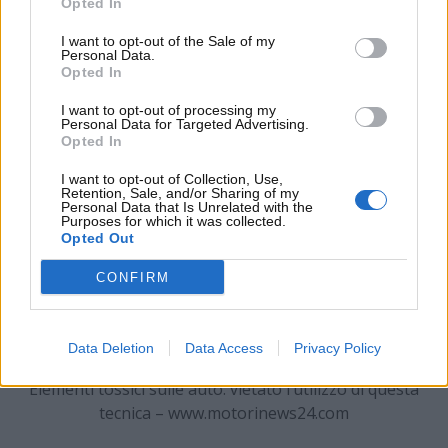
I composti di questo elemento in fase di produzione,
Opted In
infatti, rilasciano un
livello di inquinamento di ben
I want to opt-out of the Sale of my
500 volte superiore rispetto alle emissioni dei
Personal Data.
motori diesel e a benzina
.
Opted In
I want to opt-out of processing my
Personal Data for Targeted Advertising.
Opted In
I want to opt-out of Collection, Use,
Retention, Sale, and/or Sharing of my
Personal Data that Is Unrelated with the
Purposes for which it was collected.
Opted Out
CONFIRM
Data Deletion
Data Access
Privacy Policy
Elementi tossici sulle auto: vietato l’utilizzo di questa
tecnica – www.motorinews24.com