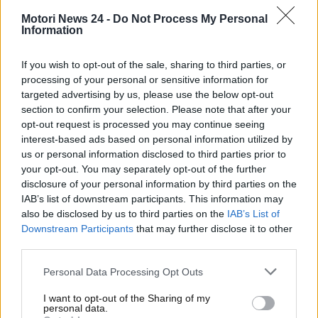
questo elemento. Durante il processo produttivo,
infatti, i rischi per i lavoratori che entrano a contatto
Motori News 24 -
Do Not Process My Personal
Information
con il cromo esavalente sono troppo elevati.
L’effetto cancerogeno del cromo viene fuori proprio
If you wish to opt-out of the sale, sharing to third parties, or
nel processo produttivo, vale a dire
durante la
processing of your personal or sensitive information for
placcatura di un componente o di una superficie
.
targeted advertising by us, please use the below opt-out
section to confirm your selection. Please note that after your
opt-out request is processed you may continue seeing
Gravi rischi per la salute:
interest-based ads based on personal information utilized by
vietato l’utilizzo dopo questa
us or personal information disclosed to third parties prior to
your opt-out. You may separately opt-out of the further
scoperta
disclosure of your personal information by third parties on the
IAB’s list of downstream participants. This information may
also be disclosed by us to third parties on the
IAB’s List of
Il cromo esavalente viene usato
per aggiungere
Downstream Participants
that may further disclose it to other
lucentezza alla livrea e a diverse altre parti delle
third parties.
varie macchine
, dal paraurti fino ad arrivare ad
alcuni elementi degli interni e delle ruote. I dati in
Personal Data Processing Opt Outs
possesso degli esperti, però, rivelano quanto il
I want to opt-out of the Sharing of my
cromo esavalente sia altamente tossico e inquinante.
personal data.