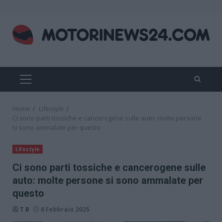
Skip
to
content
PRIMARY
MENU
Home
Lifestyle
Ci sono parti tossiche e cancerogene sulle auto: molte persone
si sono ammalate per questo
Lifestyle
Ci sono parti tossiche e cancerogene sulle
auto: molte persone si sono ammalate per
questo
T B
8 Febbraio 2025