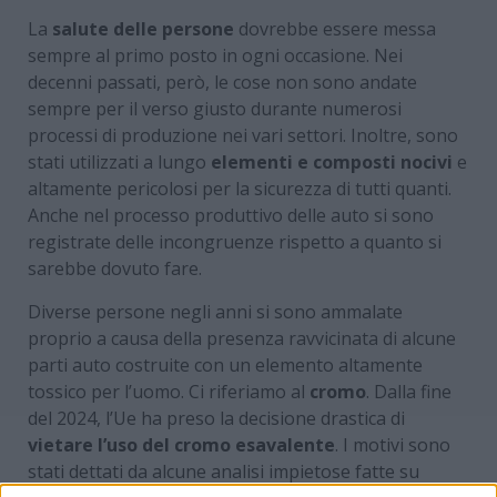
La
salute delle persone
dovrebbe essere messa
sempre al primo posto in ogni occasione. Nei
decenni passati, però, le cose non sono andate
sempre per il verso giusto durante numerosi
processi di produzione nei vari settori. Inoltre, sono
stati utilizzati a lungo
elementi e composti nocivi
e
altamente pericolosi per la sicurezza di tutti quanti.
Anche nel processo produttivo delle auto si sono
registrate delle incongruenze rispetto a quanto si
sarebbe dovuto fare.
Diverse persone negli anni si sono ammalate
proprio a causa della presenza ravvicinata di alcune
parti auto costruite con un elemento altamente
tossico per l’uomo. Ci riferiamo al
cromo
. Dalla fine
del 2024, l’Ue ha preso la decisione drastica di
vietare l’uso del cromo esavalente
. I motivi sono
stati dettati da alcune analisi impietose fatte su