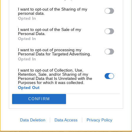
eventuali sviluppi futuri anche in altre zone del
mondo. Si tratta di una
nuova regola che verrà
I want to opt-out of the Sharing of my
personal data.
imposta ai cittadini americani della California
.
Opted In
Che cosa cambierà qui?
I want to opt-out of the Sale of my
Personal Data.
Opted In
I want to opt-out of processing my
Personal Data for Targeted Advertising.
Opted In
I want to opt-out of Collection, Use,
Retention, Sale, and/or Sharing of my
Personal Data that Is Unrelated with the
Purposes for which it was collected.
Opted Out
CONFIRM
Qui lo smartphone in auto non potrà essere
Data Deletion
Data Access
Privacy Policy
utilizzato nemmeno per avere informazioni stradali:
che cosa sta succedendo – www.motorinews24.com