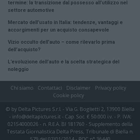
termine: la transizione dal possesso all’utilizzo nel
settore automotive
Mercato dell’usato in Italia: tendenze, vantaggi e
accorgimenti per un acquisto consapevole
Vizio occulto dell’auto – come rilevarlo prima
dell’acquisto?
L’evoluzione dell’auto e la scelta strategica del
noleggio
Chi siamo
Contattaci
Disclaimer
Privacy policy
Cookie policy
© by Delta Pictures S.r.l. - Via G. Boglietti 2, 13900 Biella
- info@deltapictures.it - Cap. Soc. € 50.000 i.v. - P. IVA:
02154000026 - n. R.E.A. BI 181760 - Supplemento della
Testata Giornalistica Delta Press, Tribunale di Biella n.
579 del 07/01/2014 - ROC n° 36440