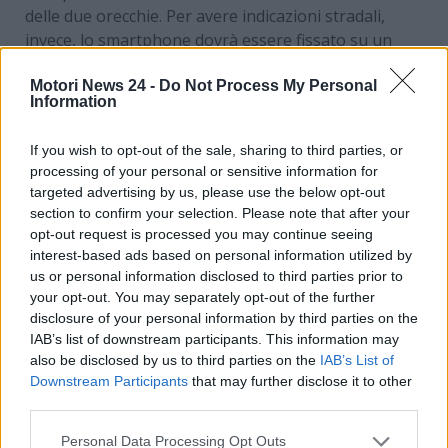
delle due orecchie. Per avere indicazioni stradali,
invece, lo smartphone dovrà essere fissato su un
supporto.
Motori News 24 -
Do Not Process My Personal
C’è, però, una
nuova legge che cambia le regole in
Information
riferimento proprio all’uso del telefono per
quanto concerne la ricezione delle indicazioni
If you wish to opt-out of the sale, sharing to third parties, or
processing of your personal or sensitive information for
stradali
. Che cosa sta per cambiare? Ecco tutti i
targeted advertising by us, please use the below opt-out
dettagli in merito.
section to confirm your selection. Please note that after your
opt-out request is processed you may continue seeing
Lo smartphone non potrà
interest-based ads based on personal information utilized by
us or personal information disclosed to third parties prior to
essere usato nemmeno per
your opt-out. You may separately opt-out of the further
disclosure of your personal information by third parties on the
leggere le indicazioni
IAB’s list of downstream participants. This information may
stradali: c’è una nuova legge
also be disclosed by us to third parties on the
IAB’s List of
Downstream Participants
that may further disclose it to other
third parties.
La nuova legge non riguarderà il nostro Paese, ma è
comunque molto interessante da conoscere per
Personal Data Processing Opt Outs