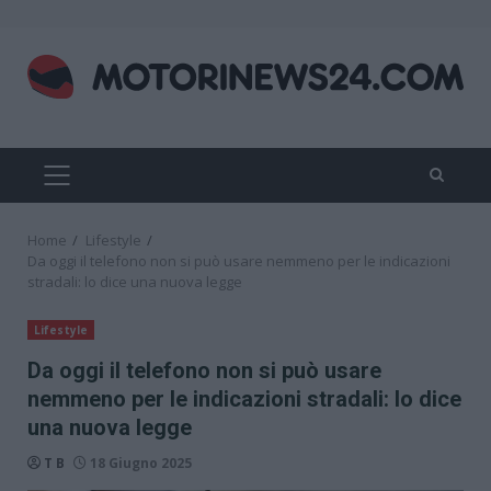
Skip
to
content
PRIMARY
MENU
Home
Lifestyle
Da oggi il telefono non si può usare nemmeno per le indicazioni
stradali: lo dice una nuova legge
Lifestyle
Da oggi il telefono non si può usare
nemmeno per le indicazioni stradali: lo dice
una nuova legge
T B
18 Giugno 2025