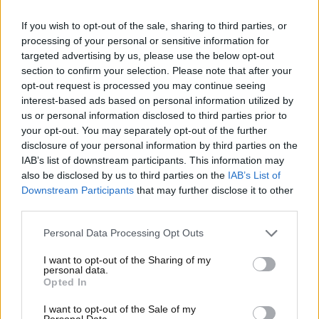
Maneggiamento delicato
: Quando si estrae il
If you wish to opt-out of the sale, sharing to third parties, or
parasole dalla sua custodia, è importante aprirlo
processing of your personal or sensitive information for
targeted advertising by us, please use the below opt-out
lentamente. Molti parasole sono progettati per
section to confirm your selection. Please note that after your
aprirsi automaticamente, ma è essenziale evitare
opt-out request is processed you may continue seeing
di forzarlo.
interest-based ads based on personal information utilized by
us or personal information disclosed to third parties prior to
Posizionamento
: Collocare il parasole dietro il
your opt-out. You may separately opt-out of the further
volante in modo che copra il massimo della
disclosure of your personal information by third parties on the
superficie disponibile, facendo attenzione a non
IAB’s list of downstream participants. This information may
esercitare troppa pressione sulle parti del
also be disclosed by us to third parties on the
IAB’s List of
cruscotto.
Downstream Participants
that may further disclose it to other
third parties.
Fissaggio
: Utilizzare le visiere dell’auto per
mantenere il parasole in posizione. Alcuni modelli
Personal Data Processing Opt Outs
offrono ventose o meccanismi di fissaggio, ma non
sono sempre necessari.
I want to opt-out of the Sharing of my
personal data.
Opted In
Rimozione
: Per rimuovere il parasole, sollevarlo
con attenzione evitando di trascinarlo sul
I want to opt-out of the Sale of my
Personal Data.