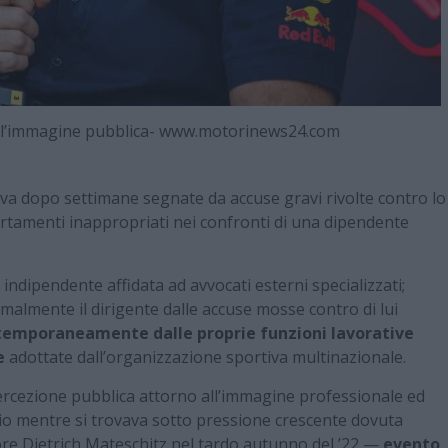
ull’immagine pubblica- www.motorinews24.com
iva dopo settimane segnate da accuse gravi rivolte contro lo
tamenti inappropriati nei confronti di una dipendente
ndipendente affidata ad avvocati esterni specializzati;
ormalmente il dirigente dalle accuse mosse contro di lui
temporaneamente dalle proprie funzioni lavorative
e
adottate dall’organizzazione sportiva multinazionale.
percezione pubblica attorno all’immagine professionale ed
prio mentre si trovava sotto pressione crescente dovuta
ore Dietrich Mateschitz nel tardo autunno del ’22 —
evento