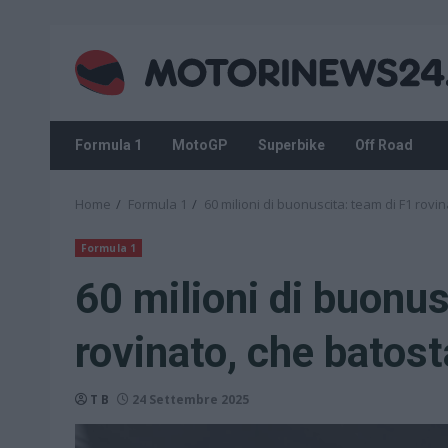
Skip
to
content
Formula 1
MotoGP
Superbike
Off Road
Home
Formula 1
60 milioni di buonuscita: team di F1 rovi
Formula 1
60 milioni di buonus
rovinato, che batost
T B
24 Settembre 2025