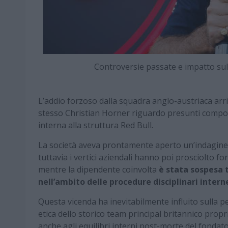
Controversie passate e impatto s
L’addio forzoso dalla squadra anglo-austriaca arr
stesso Christian Horner riguardo presunti compor
interna alla struttura Red Bull.
La società aveva prontamente aperto un’indagine i
tuttavia i vertici aziendali hanno poi prosciolto f
mentre la dipendente coinvolta
è stata sospesa 
nell’ambito delle procedure disciplinari intern
Questa vicenda ha inevitabilmente influito sulla 
etica dello storico team principal britannico pro
anche agli equilibri interni post-morte del fondat