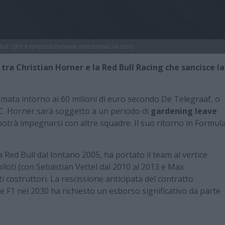
Bull: cifre e tempistiche(www.motorinews24.com)
o tra Christian Horner e la Red Bull Racing che sancisce la
timata intorno ai 60 milioni di euro secondo De Telegraaf, o
BBC. Horner sarà soggetto a un periodo di
gardening leave
 potrà impegnarsi con altre squadre. Il suo ritorno in Formul
 Red Bull dal lontano 2005, ha portato il team al vertice
piloti (con Sebastian Vettel dal 2010 al 2013 e Max
 costruttori. La rescissione anticipata del contratto
e F1 nel 2030 ha richiesto un esborso significativo da parte