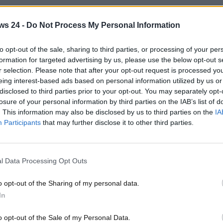
 una buonuscita pari a circa
60 milioni di euro
.
ws 24 -
Do Not Process My Personal Information
e:
80 milioni di sterline
.
to opt-out of the sale, sharing to third parties, or processing of your per
ilioni di sterline
, equivalenti appunto ai circa sessanta
formation for targeted advertising by us, please use the below opt-out s
r selection. Please note that after your opt-out request is processed y
eing interest-based ads based on personal information utilized by us or
 dieci milioni se avesse rispettato integralmente i termini
disclosed to third parties prior to your opt-out. You may separately opt-
 pur di tornare operativo prima possibile nel Circus
losure of your personal information by third parties on the IAB’s list of
. This information may also be disclosed by us to third parties on the
IA
Participants
that may further disclose it to other third parties.
ning leave decorre dall’immediato licenziamento avvenuto lo
 da Adrian Newey quando lasciò la Red Bull per Aston Martin
l Data Processing Opt Outs
otrebbe approdare Christian
o opt-out of the Sharing of my personal data.
In
o opt-out of the Sale of my Personal Data.
 libero sul mercato dei dirigenti sportivi in Formula Uno, si