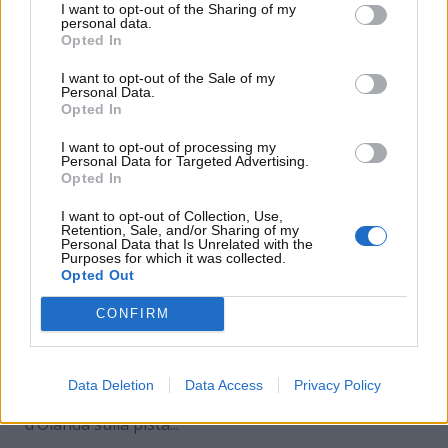
I want to opt-out of the Sharing of my
personal data.
Opted In
I want to opt-out of the Sale of my
Personal Data.
Opted In
I want to opt-out of processing my
Personal Data for Targeted Advertising.
Opted In
I want to opt-out of Collection, Use,
Retention, Sale, and/or Sharing of my
MotoGP
Personal Data that Is Unrelated with the
Purposes for which it was collected.
Opted Out
MotoGP, campione finisce in ospedale: ha
rischiato la vita
CONFIRM
T B
1 Luglio 2025
Una notizia inaspettata ha sconvolto l’intero
Data Deletion
Data Access
Privacy Policy
ambiente della MotoGP al termine del Gran Premio
d’Olanda sulla pista...