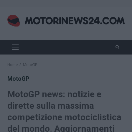
Skip
to
content
PRIMARY
MENU
Home
MotoGP
MotoGP
MotoGP news: notizie e
dirette sulla massima
competizione motociclistica
del mondo. Aggiornamenti