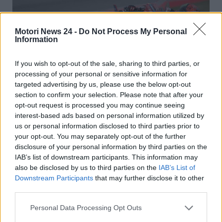
Motori News 24 -
Do Not Process My Personal
Information
If you wish to opt-out of the sale, sharing to third parties, or
processing of your personal or sensitive information for
targeted advertising by us, please use the below opt-out
section to confirm your selection. Please note that after your
MotoGP
opt-out request is processed you may continue seeing
interest-based ads based on personal information utilized by
us or personal information disclosed to third parties prior to
Umiliato Bagnaia: “Menomale che Ducati ha
your opt-out. You may separately opt-out of the further
preso Marquez”
disclosure of your personal information by third parties on the
T B
16 Luglio 2025
IAB’s list of downstream participants. This information may
also be disclosed by us to third parties on the
IAB’s List of
Il complicato momento in Ducati di Pecco Bagnaia è
Downstream Participants
that may further disclose it to other
stato commentato con termini molto duri ai
third parties.
microfoni...
Personal Data Processing Opt Outs
Read More