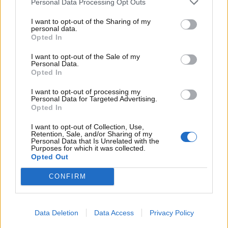
Personal Data Processing Opt Outs
Per chi si orienta verso le motorizzazioni elettrificate
di seconda mano, i vantaggi si estendono al piano
I want to opt-out of the Sharing of my
della
sostenibilità e dei consumi
. Una vettura
personal data.
Opted In
ibrida o elettrica usata permette di accedere a livelli
di efficienza energetica e di emissioni ridotte tipici
I want to opt-out of the Sale of my
Personal Data.
delle tecnologie più recenti, beneficiando al tempo
Opted In
stesso di un prezzo decisamente più contenuto
rispetto al modello equivalente nuovo. In molti
I want to opt-out of processing my
Personal Data for Targeted Advertising.
contesti urbani, inoltre, queste vetture godono di
Opted In
agevolazioni specifiche
, dall’accesso ai centri storici
fino alla sosta gratuita su determinate aree,
I want to opt-out of Collection, Use,
Retention, Sale, and/or Sharing of my
vantaggi che si trasferiscono integralmente al nuovo
Personal Data that Is Unrelated with the
Purposes for which it was collected.
proprietario.
Opted Out
CONFIRM
Data Deletion
Data Access
Privacy Policy