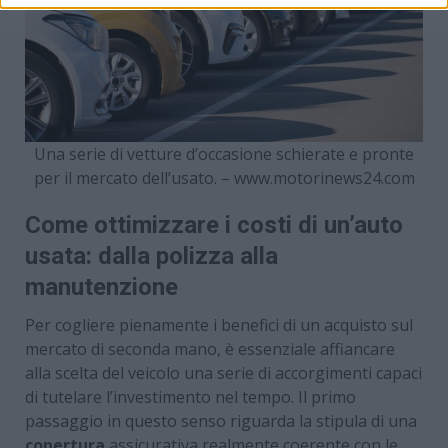
Una serie di vetture d’occasione schierate e pronte
per il mercato dell’usato. – www.motorinews24.com
Come ottimizzare i costi di un’auto
usata: dalla polizza alla
manutenzione
Per cogliere pienamente i benefici di un acquisto sul
mercato di seconda mano, è essenziale affiancare
alla scelta del veicolo una serie di accorgimenti capaci
di tutelare l’investimento nel tempo. Il primo
passaggio in questo senso riguarda la stipula di una
copertura
assicurativa realmente coerente con le