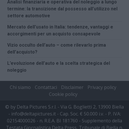
Analisi finanziaria e operativa del noleggio a lungo
termine: la transizione dal possesso all’utilizzo nel
settore automotive
Mercato dell’usato in Italia: tendenze, vantaggi e
accorgimenti per un acquisto consapevole
Vizio occulto dell’auto – come rilevarlo prima
dell’acquisto?
L’evoluzione dell’auto e la scelta strategica del
noleggio
Chi siamo
Contattaci
Disclaimer
Privacy policy
Cookie policy
© by Delta Pictures S.r.l. - Via G. Boglietti 2, 13900 Biella
- info@deltapictures.it - Cap. Soc. € 50.000 i.v. - P. IVA:
02154000026 - n. R.E.A. BI 181760 - Supplemento della
Testata Giornalistica Delta Press, Tribunale di Biella n.