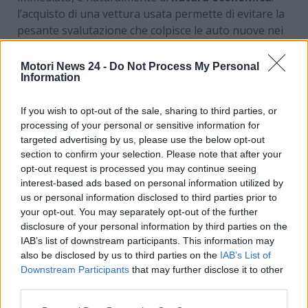
l’acquisto di una vettura usata permette di evitare la
pesante svalutazione che colpisce le auto nuove nei
primi anni di utilizzo, una perdita di valore che può
raggiungere percentuali significative già al termine
Motori News 24 -
Do Not Process My Personal
Information
del primo anno di possesso.
Accanto al risparmio in fase di acquisto, va
If you wish to opt-out of the sale, sharing to third parties, or
considerata la
maggiore ampiezza dell’offerta
. Il
processing of your personal or sensitive information for
mercato di seconda mano consente di valutare
targeted advertising by us, please use the below opt-out
section to confirm your selection. Please note that after your
modelli ormai usciti di produzione, allestimenti
opt-out request is processed you may continue seeing
specifici, configurazioni difficilmente reperibili sul
interest-based ads based on personal information utilized by
nuovo: una libertà di scelta che apre interessanti
us or personal information disclosed to third parties prior to
scenari per chi cerca caratteristiche precise. La
your opt-out. You may separately opt-out of the further
disponibilità immediata
rappresenta un ulteriore
disclosure of your personal information by third parties on the
elemento a favore: dove l’acquisto di un’auto nuova
IAB’s list of downstream participants. This information may
può comportare attese di mesi, la consegna di una
also be disclosed by us to third parties on the
IAB’s List of
Downstream Participants
that may further disclose it to other
vettura usata avviene in tempi sensibilmente più
third parties.
rapidi.