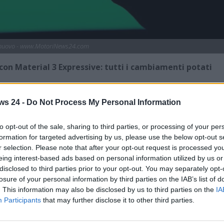
 nuovo - www.MotoriNews24.com
con Material 3 Expressive: tutti i cambiamenti potati
ormazione significativa con l’introduzione di
Material 3
ws 24 -
Do Not Process My Personal Information
efinire l’esperienza utente nelle automobili connesse. La
sconde sotto una superficie apparentemente immutata una
to opt-out of the sale, sharing to third parties, or processing of your per
ella piattaforma.
formation for targeted advertising by us, please use the below opt-out s
r selection. Please note that after your opt-out request is processed y
 modifiche visibili immediatamente dopo l’aggiornamento,
eing interest-based ads based on personal information utilized by us or
gli specifici. Tuttavia, chi osserva con attenzione il codice
disclosed to third parties prior to your opt-out. You may separately opt-
 Expressive
, il nuovo linguaggio di design sviluppato da
losure of your personal information by third parties on the IAB’s list of
rienza grafica su tutti i dispositivi e sistemi operativi del
. This information may also be disclosed by us to third parties on the
IA
Participants
that may further disclose it to other third parties.
ativo nel modo in cui l’interfaccia risponde al contesto di