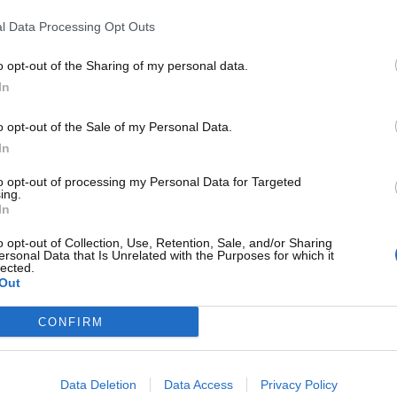
iego del colore più dinamico e funzionale. Questo significa
l Data Processing Opt Outs
itiva, con elementi visivi capaci di cambiare aspetto a
e dell’utente, migliorando l’ergonomia e la sicurezza.
o opt-out of the Sharing of my personal data.
In
le, ci pensa Gemini
o opt-out of the Sale of my Personal Data.
razione vocale. L’attuale
Google Assistant
non sparirà
In
sistente basato sull’intelligenza artificiale avanzata che
 a bordo delle auto.
to opt-out of processing my Personal Data for Targeted
ing.
In
a nel dialogo, una comprensione contestuale più profonda
ue, ampliando così l’accessibilità e la precisione delle
o opt-out of Collection, Use, Retention, Sale, and/or Sharing
ersonal Data that Is Unrelated with the Purposes for which it
stenti permetterà agli utenti di adattarsi gradualmente alle
lected.
bilità durante la transizione.
Out
CONFIRM
Data Deletion
Data Access
Privacy Policy