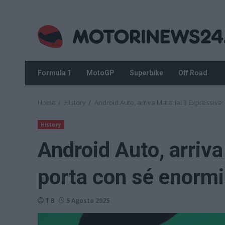
Skip
to
content
Formula 1
MotoGP
Superbike
Off Road
Home
History
Android Auto, arriva Material 3 Expressive
History
Android Auto, arriva
porta con sé enorm
T B
5 Agosto 2025