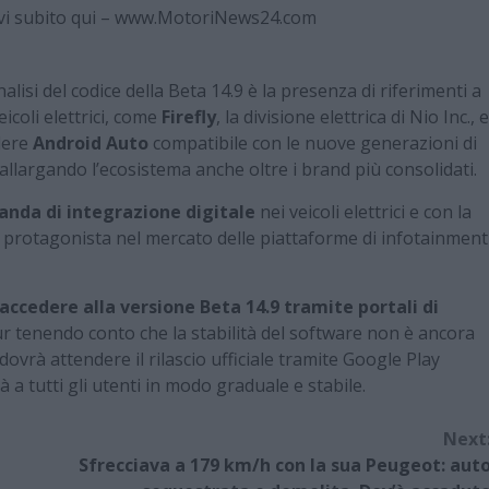
evi subito qui – www.MotoriNews24.com
isi del codice della Beta 14.9 è la presenza di riferimenti a
icoli elettrici, come
Firefly
, la divisione elettrica di Nio Inc., e
dere
Android Auto
compatibile con le nuove generazioni di
 allargando l’ecosistema anche oltre i brand più consolidati.
anda di integrazione digitale
nei veicoli elettrici e con la
i protagonista nel mercato delle piattaforme di infotainment
accedere alla versione Beta 14.9 tramite portali di
ur tenendo conto che la stabilità del software non è ancora
dovrà attendere il rilascio ufficiale tramite Google Play
 a tutti gli utenti in modo graduale e stabile.
Next
Sfrecciava a 179 km/h con la sua Peugeot: aut