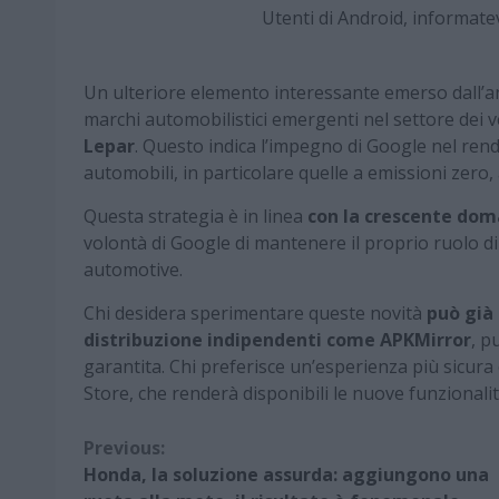
Utenti di Android, informat
Un ulteriore elemento interessante emerso dall’anal
marchi automobilistici emergenti nel settore dei ve
Lepar
. Questo indica l’impegno di Google nel ren
automobili, in particolare quelle a emissioni zero,
Questa strategia è in linea
con la crescente dom
volontà di Google di mantenere il proprio ruolo d
automotive.
Chi desidera sperimentare queste novità
può già 
distribuzione indipendenti come APKMirror
, p
garantita. Chi preferisce un’esperienza più sicura 
Store, che renderà disponibili le nuove funzionalità
Continue
Previous:
Honda, la soluzione assurda: aggiungono una
Reading