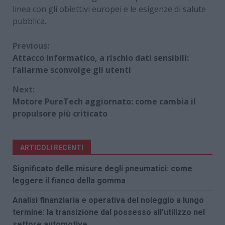
linea con gli obiettivi europei e le esigenze di salute
pubblica.
Continue
Previous:
Attacco informatico, a rischio dati sensibili:
Reading
l’allarme sconvolge gli utenti
Next:
Motore PureTech aggiornato: come cambia il
propulsore più criticato
ARTICOLI RECENTI
Significato delle misure degli pneumatici: come
leggere il fianco della gomma
Analisi finanziaria e operativa del noleggio a lungo
termine: la transizione dal possesso all’utilizzo nel
settore automotive