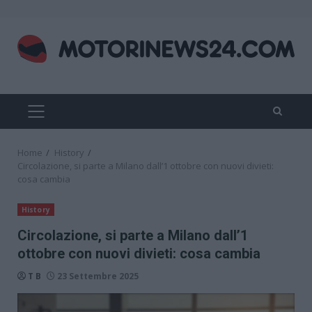
Skip
to
content
PRIMARY
MENU
Home
History
Circolazione, si parte a Milano dall’1 ottobre con nuovi divieti:
cosa cambia
History
Circolazione, si parte a Milano dall’1
ottobre con nuovi divieti: cosa cambia
T B
23 Settembre 2025