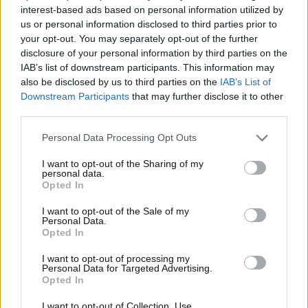
giornate, previa registrazione obbligatoria e
interest-based ads based on personal information utilized by
us or personal information disclosed to third parties prior to
attivazione del sistema di rilevazione automatica
your opt-out. You may separately opt-out of the further
degli ingressi sul portale del Comune di Milano. Per
disclosure of your personal information by third parties on the
quanto riguarda i motoveicoli e motocicli, è stata
IAB’s list of downstream participants. This information may
invece posticipata di un anno, fino all’1 ottobre 2026,
also be disclosed by us to third parties on the
IAB’s List of
l’entrata in vigore del divieto per i mezzi a due tempi
Downstream Participants
that may further disclose it to other
Euro 2 e 3, e per quelli a benzina a quattro tempi
third parties.
Euro 0, 1 e 2, oltre che per i diesel Euro 2 e 3.
Personal Data Processing Opt Outs
I want to opt-out of the Sharing of my
personal data.
Opted In
I want to opt-out of the Sale of my
Personal Data.
Opted In
I want to opt-out of processing my
Personal Data for Targeted Advertising.
Opted In
I want to opt-out of Collection, Use,