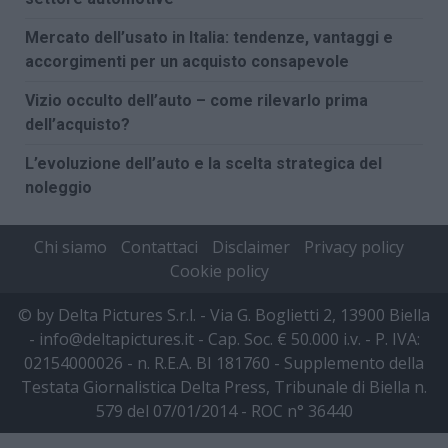
Mercato dell’usato in Italia: tendenze, vantaggi e
accorgimenti per un acquisto consapevole
Vizio occulto dell’auto – come rilevarlo prima
dell’acquisto?
L’evoluzione dell’auto e la scelta strategica del
noleggio
Chi siamo
Contattaci
Disclaimer
Privacy policy
Cookie policy
© by Delta Pictures S.r.l. - Via G. Boglietti 2, 13900 Biella
- info@deltapictures.it - Cap. Soc. € 50.000 i.v. - P. IVA:
02154000026 - n. R.E.A. BI 181760 - Supplemento della
Testata Giornalistica Delta Press, Tribunale di Biella n.
579 del 07/01/2014 - ROC n° 36440