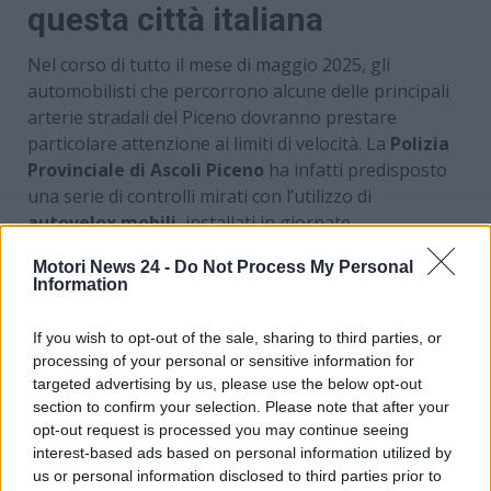
questa città italiana
Nel corso di tutto il mese di maggio 2025, gli
automobilisti che percorrono alcune delle principali
arterie stradali del Piceno dovranno prestare
particolare attenzione ai limiti di velocità. La
Polizia
Provinciale di Ascoli Piceno
ha infatti predisposto
una serie di controlli mirati con l’utilizzo di
autovelox mobili
, installati in giornate
programmate e in specifici tratti della
Strada
Motori News 24 -
Do Not Process My Personal
Provinciale 43 Mezzina
e della
Strada Statale 16
Information
Adriatica
.
If you wish to opt-out of the sale, sharing to third parties, or
processing of your personal or sensitive information for
targeted advertising by us, please use the below opt-out
section to confirm your selection. Please note that after your
opt-out request is processed you may continue seeing
interest-based ads based on personal information utilized by
us or personal information disclosed to third parties prior to