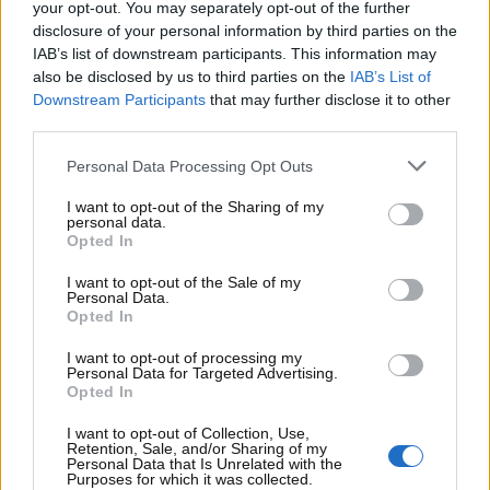
your opt-out. You may separately opt-out of the further
disclosure of your personal information by third parties on the
IAB’s list of downstream participants. This information may
also be disclosed by us to third parties on the
IAB’s List of
Downstream Participants
that may further disclose it to other
third parties.
Le strade di Ascoli Piceno tempestate di autovelox –
Personal Data Processing Opt Outs
(motorinews24.com)
I want to opt-out of the Sharing of my
personal data.
Opted In
La Polizia Provinciale ha reso pubblico il calendario
dei controlli, comunicando con trasparenza i giorni,
I want to opt-out of the Sale of my
Personal Data.
gli orari e i tratti precisi interessati dai rilevamenti
Opted In
della velocità:
I want to opt-out of processing my
Personal Data for Targeted Advertising.
Opted In
Lunedì 13 maggio 2025
, dalle ore
15:00 alle 18:00
,
i controlli saranno attivi sulla
S.P. 43 Mezzina
, nel
I want to opt-out of Collection, Use,
Retention, Sale, and/or Sharing of my
tratto compreso tra il
km 0+000 e il km 4+000
.
Personal Data that Is Unrelated with the
Purposes for which it was collected.