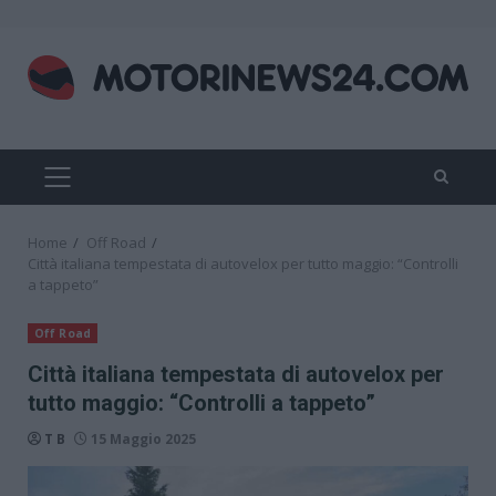
Skip
to
content
PRIMARY
MENU
Home
Off Road
Città italiana tempestata di autovelox per tutto maggio: “Controlli
a tappeto”
Off Road
Città italiana tempestata di autovelox per
tutto maggio: “Controlli a tappeto”
T B
15 Maggio 2025