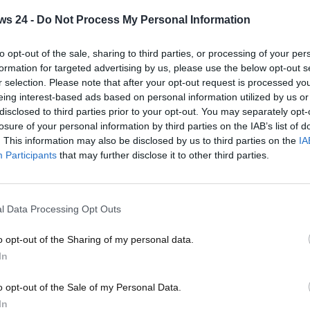
 tutto all'improvviso - Motorinews24.com
ws 24 -
Do Not Process My Personal Information
azzato i tifosi così come i piloti Bagnaia e Marquez. Ecc
to opt-out of the sale, sharing to third parties, or processing of your per
formation for targeted advertising by us, please use the below opt-out s
ncio è arrivato direttamente dai piani alti della nota Casa.
r selection. Please note that after your opt-out request is processed y
eing interest-based ads based on personal information utilized by us or
vogliono farsi trovare pronti. Soprattutto Pecco Bagnaia che
disclosed to third parties prior to your opt-out. You may separately opt-
 Marquez alla sua prima esperienza con la Casa ufficiale.
losure of your personal information by third parties on the IAB’s list of
. This information may also be disclosed by us to third parties on the
IA
tabilmente alzate. Oltre a
Pecco Bagnaia
, ci sarà anche Mar
Participants
that may further disclose it to other third parties.
iglior tempo e ha immediatamente fatto vedere ciò di cui è
le fare bene e punterà al titolo esattamente come i suoi
l Data Processing Opt Outs
e fare in questo 2025 con una novità che non è però a tutti
rà in un certo senso la ‘vecchia strada’ perché ha prodotto
o opt-out of the Sharing of my personal data.
are il tutto.
In
quez per il 2025
o opt-out of the Sale of my Personal Data.
In