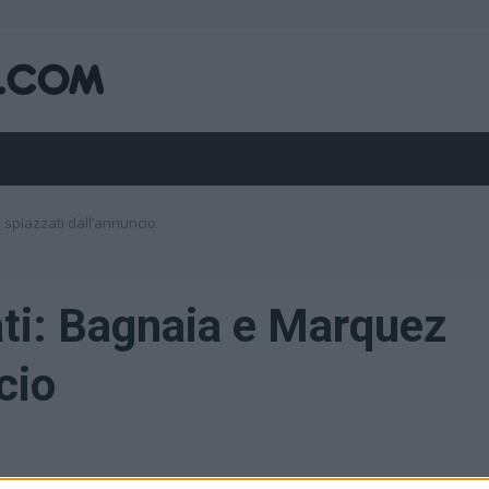
 spiazzati dall’annuncio
ti: Bagnaia e Marquez
cio