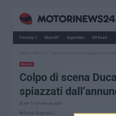
Skip
to
content
Formula 1
MotoGP
Superbike
Off Road
Home
MotoGP
Colpo di scena Ducati: Bagnaia e Marquez
MotoGP
Colpo di scena Duca
spiazzati dall’annun
T B
18 Febbraio 2025