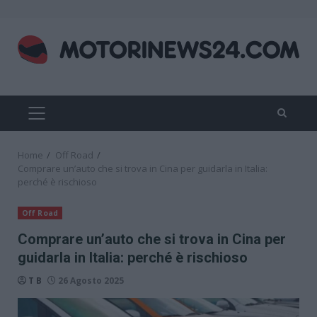
Skip
to
content
PRIMARY
MENU
Home
Off Road
Comprare un’auto che si trova in Cina per guidarla in Italia:
perché è rischioso
Off Road
Comprare un’auto che si trova in Cina per
guidarla in Italia: perché è rischioso
T B
26 Agosto 2025