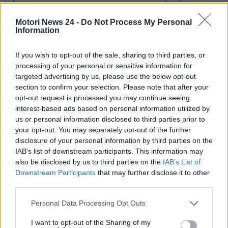
EV Marketplace.
Motori News 24 -
Do Not Process My Personal
Information
Un’offerta allettante che
sembra fatta su misura
If you wish to opt-out of the sale, sharing to third parties, or
processing of your personal or sensitive information for
EV Marketplace, piattaforma globale dell’agenzia
targeted advertising by us, please use the below opt-out
section to confirm your selection. Please note that after your
ChinaCrunch, è accessibile attraverso Anex Trade
opt-out request is processed you may continue seeing
Limited (Hong Kong). Secondo quanto riportato da
interest-based ads based on personal information utilized by
Quattroruote, il portale consente ai clienti europei di
us or personal information disclosed to third parties prior to
acquistare online auto elettriche o ibride plug-in
your opt-out. You may separately opt-out of the further
cinesi già
omologate per l’Europa
. Le vetture sono
disclosure of your personal information by third parties on the
disponibili con targa della Repubblica Ceca e
IAB’s list of downstream participants. This information may
possono essere ritirate a Praga o consegnate
also be disclosed by us to third parties on the
IAB’s List of
Downstream Participants
that may further disclose it to other
direttamente a casa. Il sito parla di
prezzi stracciati,
third parties.
assistenza doganale, e nessuna cauzione
richiesta
. Ma dietro questo sistema ben
Personal Data Processing Opt Outs
confezionato si celano numerosi elementi da
valutare con attenzione.
I want to opt-out of the Sharing of my