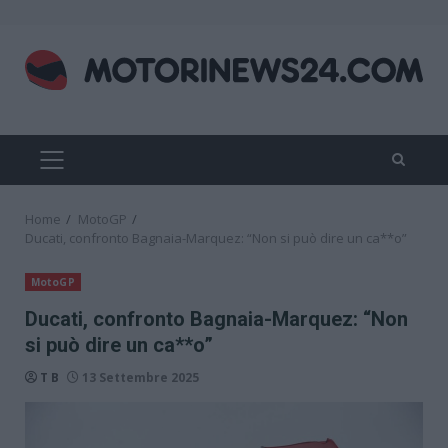
Skip
to
content
PRIMARY
MENU
Home
MotoGP
Ducati, confronto Bagnaia-Marquez: “Non si può dire un ca**o”
MotoGP
Ducati, confronto Bagnaia-Marquez: “Non
si può dire un ca**o”
T B
13 Settembre 2025