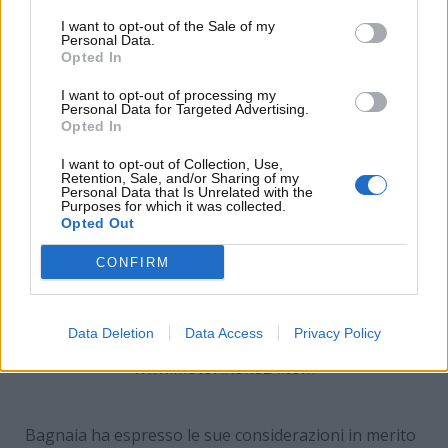
Ducati
.
I want to opt-out of the Sale of my
Personal Data.
Opted In
I want to opt-out of processing my
Personal Data for Targeted Advertising.
Opted In
I want to opt-out of Collection, Use,
Retention, Sale, and/or Sharing of my
Personal Data that Is Unrelated with the
Purposes for which it was collected.
Opted Out
CONFIRM
Marc Marquez è a un passo dal nono titolo
Data Deletion
Data Access
Privacy Policy
mondiale: ecco il suo confronto con Pecco Bagnaia –
www.motorinews24.com
Bagnaia ha espresso le sue considerazioni in merito