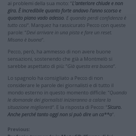
ai problemi della sua moto: “
L’anteriore chiude e non
gira. È incredibile quanto forte andavo l’anno scorso e
quanto piano vado adesso
. E quando perdi confidenza è
tutto così
“. Marquez ha rassicurato Pecco con queste
parole: “
Devi arrivare in una pista e fare un reset.
Misano è buona
“.
Pecco, però, ha ammesso di non avere buone
sensazioni, sostenendo che già a Montmelò si
sarebbe aspettato di più: “
Già questa era buona
“.
Lo spagnolo ha consigliato a Pecco di non
considerare le parole dei giornalisti e di tutto il
mondo esterno in questo momento difficile: “
Quando
le domande dei giornalisti inizieranno a calare la
situazione migliorerà
“. E la risposta di Pecco: “
Sicuro.
Anche perché tanto oggi non si può dire un ca**o
“.
Continue
Previous: