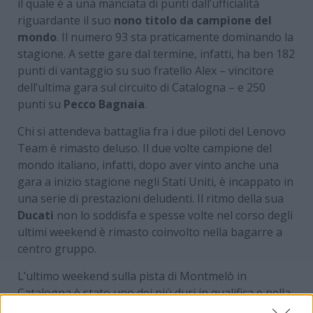
il quale è a una manciata di punti dall’ufficialità
riguardante il suo
nono titolo da campione del
mondo
. Il numero 93 sta praticamente dominando la
stagione. A sette gare dal termine, infatti, ha ben 182
punti di vantaggio su suo fratello Alex – vincitore
dell’ultima gara sul circuito di Catalogna – e 250
punti su
Pecco Bagnaia
.
Chi si attendeva battaglia fra i due piloti del Lenovo
Team è rimasto deluso. Il due volte campione del
mondo italiano, infatti, dopo aver vinto anche una
gara a inizio stagione negli Stati Uniti, è incappato in
una serie di prestazioni deludenti. Il ritmo della sua
Ducati
non lo soddisfa e spesse volte nel corso degli
ultimi weekend è rimasto coinvolto nella bagarre a
centro gruppo.
L’ultimo weekend sulla pista di Montmelò in
Catalogna è stato uno dei più duri in qualifica e nella
Sprint per Pecco. L’azzurro si è qualificato, infatti,