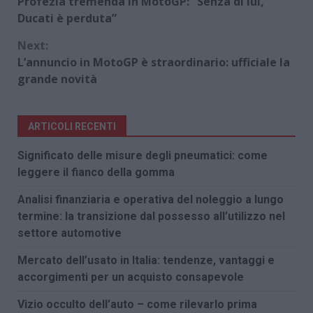
Profezia tremenda in MotoGP: “Senza di lui,
Reading
Ducati è perduta”
Next:
L’annuncio in MotoGP è straordinario: ufficiale la
grande novità
ARTICOLI RECENTI
Significato delle misure degli pneumatici: come
leggere il fianco della gomma
Analisi finanziaria e operativa del noleggio a lungo
termine: la transizione dal possesso all’utilizzo nel
settore automotive
Mercato dell’usato in Italia: tendenze, vantaggi e
accorgimenti per un acquisto consapevole
Vizio occulto dell’auto – come rilevarlo prima