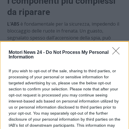
I componenti più complessi
da riparare
L’ABS
è fondamentale per la sicurezza, impedendo il
bloccaggio delle ruote in frenata. Un guasto,
segnalato spesso dall’accensione della spia, può
derivare da sensori difettosi, cablaggi danneggiati o
problemi alla centralina. Ripararlo non è semplice:
Motori News 24 -
Do Not Process My Personal
Information
richiede diagnosi accurate e l’uso di strumenti
dedicati. Marchi come BMW, Ford, Opel e Volkswagen
If you wish to opt-out of the sale, sharing to third parties, or
sono stati spesso associati a problematiche in
processing of your personal or sensitive information for
quest’area.
targeted advertising by us, please use the below opt-out
section to confirm your selection. Please note that after your
Meno conosciuti ma altrettanto sofisticati, questi
opt-out request is processed you may continue seeing
airbag si attivano in
caso di impatto con un
interest-based ads based on personal information utilized by
pedone
, riducendo la gravità delle lesioni. Sono
us or personal information disclosed to third parties prior to
integrati nel cofano e nei sensori frontali, e la loro
your opt-out. You may separately opt-out of the further
sostituzione implica interventi complessi che
disclosure of your personal information by third parties on the
coinvolgono più parti della carrozzeria. I costi, in
IAB’s list of downstream participants. This information may