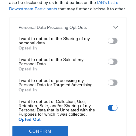
questo caso, non riguardano solo il dispositivo ma
also be disclosed by us to third parties on the
IAB’s List of
Downstream Participants
that may further disclose it to other
anche il ripristino delle componenti circostanti.
third parties.
Personal Data Processing Opt Outs
I want to opt-out of the Sharing of my
personal data.
Opted In
I want to opt-out of the Sale of my
Personal Data.
Opted In
I want to opt-out of processing my
Personal Data for Targeted Advertising.
Opted In
I want to opt-out of Collection, Use,
I componenti più complessi da riparare –
Retention, Sale, and/or Sharing of my
Personal Data that Is Unrelated with the
motorinews24.com
Purposes for which it was collected.
Opted Out
CONFIRM
Le centraline elettroniche
(ECU), i moduli di