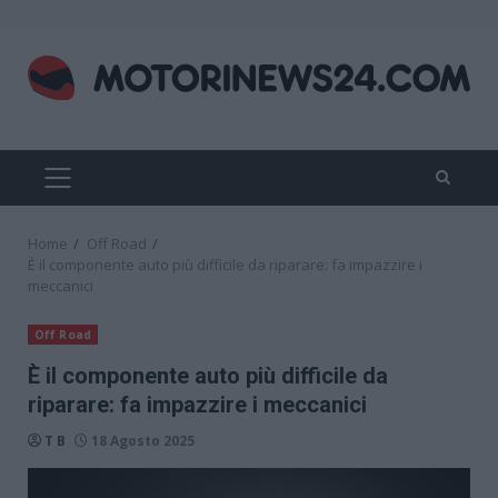
Skip
to
content
PRIMARY
MENU
Home
Off Road
È il componente auto più difficile da riparare: fa impazzire i
meccanici
Off Road
È il componente auto più difficile da
riparare: fa impazzire i meccanici
T B
18 Agosto 2025