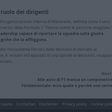
 ruolo dei dirigenti
ll’organizzazione interna di Maranello, definita come il vero
i vertici della Formula 1. “Hanno scelto le persone sbagliate,
eadership capace di riportare la squadra sulla giusta
egiche che la affliggono.
tto l’ecosistema Ferrari, dalle decisioni di mercato ai
e, è restare intrappolati in una spirale di delusioni, incapaci
ionato.
Next
Alle auto di F1 manca un component
fondamentale: ecco quale e perché non serv
i siamo
Contattaci
Disclaimer
Privacy policy
Cookie poli