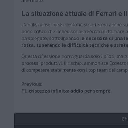
affermato.
La situazione attuale di Ferrari e il
L’analisi di Bernie Ecclestone si sofferma anche su
nodo critico che impedisce alla Ferrari di tornare a
ha spiegato, sottolineando
la necessità di una l
rotta, superando le difficoltà tecniche e strat
Questa riflessione non riguarda solo i piloti, ma tu
processi produttivi. Il rischio, ammonisce Eccleston
di competere stabilmente con i top team del camp
Continue
Previous:
F1, tristezza infinita: addio per sempre
Reading
Ch