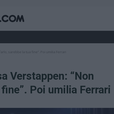
rlo, sarebbe la tua fine”. Poi umilia Ferrari
sa Verstappen: “Non
 fine”. Poi umilia Ferrari