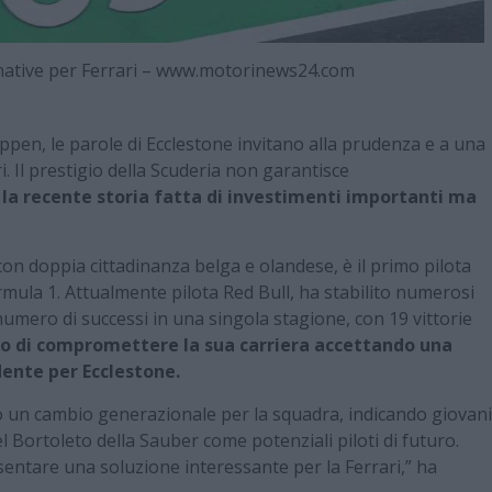
ernative per Ferrari – www.motorinews24.com
appen, le parole di Ecclestone invitano alla prudenza e a una
ri. Il prestigio della Scuderia non garantisce
a recente storia fatta di investimenti importanti ma
on doppia cittadinanza belga e olandese, è il primo pilota
ula 1. Attualmente pilota Red Bull, ha stabilito numerosi
r numero di successi in una singola stagione, con 19 vittorie
chio di compromettere la sua carriera accettando una
dente per Ecclestone.
ito un cambio generazionale per la squadra, indicando giovani
l Bortoleto della Sauber come potenziali piloti di futuro.
entare una soluzione interessante per la Ferrari,” ha