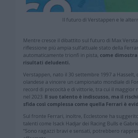
Il futuro di Verstappen e le alt
Mentre cresce il dibattito sul futuro di Max Verst
riflessione più ampia sull’attuale stato della Ferra
automaticamente trionfi in pista,
come dimostra l
risultati deludenti.
Verstappen, nato il 30 settembre 1997 a Hasselt, c
olandese a vincere un campionato mondiale di Form
record di precocità e di vittorie, tra cui il maggio
nel 2023.
Il suo talento è indiscusso, ma il ris
sfida così complessa come quella Ferrari è evi
Sul fronte Ferrari, inoltre, Ecclestone ha sugger
talenti come Isack Hadjar dei Racing Bulls e Gabrie
“Sono ragazzi bravi e sensati, potrebbero rappres