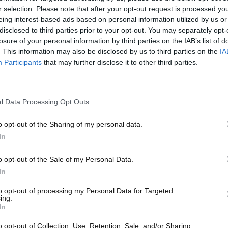
meno il migliore, potrebbe cambiarne il destino nel breve
r selection. Please note that after your opt-out request is processed y
eing interest-based ads based on personal information utilized by us or
ncertezza per la squadra italiana, che fatica a ritrovare la
disclosed to third parties prior to your opt-out. You may separately opt-
per il titolo.
losure of your personal information by third parties on the IAB’s list of
. This information may also be disclosed by us to third parties on the
IA
i e il caso Hamilton
Participants
that may further disclose it to other third parties.
rienza recente di Lewis Hamilton, che dopo il passaggio in
o la complessità della situazione interna a Maranello.
l Data Processing Opt Outs
hiarato recentemente di sentirsi “inutile” in pista,
nsente di esprimere il suo pieno potenziale.
o opt-out of the Sharing of my personal data.
ilton: “Lewis ha portato la Formula 1 a un livello
In
ione. Il suo passaggio in Ferrari non sta dando i risultati
o opt-out of the Sale of my Personal Data.
o per uscire di scena con dignità.” Ha aggiunto che la
In
a squadra necessita di una guida in grado di rimettere
to opt-out of processing my Personal Data for Targeted
ing.
In
o opt-out of Collection, Use, Retention, Sale, and/or Sharing