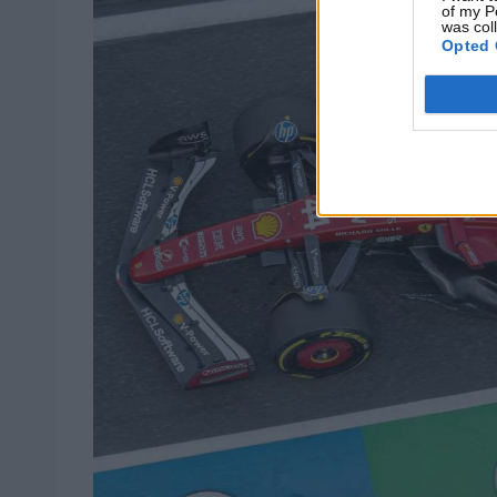
of my P
was col
Opted 