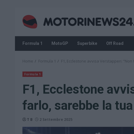
Skip
to
content
Formula 1
MotoGP
Superbike
Off Road
Home
Formula 1
F1, Ecclestone avvisa Verstappen: “Non fa
Formula 1
F1, Ecclestone avvi
farlo, sarebbe la tua
T B
2 Settembre 2025