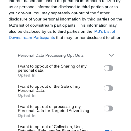
interest-based ads based on personal information utilized by
us or personal information disclosed to third parties prior to
pazzesco
your opt-out. You may separately opt-out of the further
disclosure of your personal information by third parties on the
Fra la fine degli anni ’70 e gli inizi degli anni ’80 venne
IAB’s list of downstream participants. This information may
realizzata la
Ferrari 512 BB (Berlinetta Boxer)
.
also be disclosed by us to third parties on the
IAB’s List of
Vennero prodotti appena 2.000 esemplari di questa
Downstream Participants
that may further disclose it to other
auto. Essa ha la particolarità di essere la prima auto
third parties.
con il 12 cilindri boxer montato nella parte
Personal Data Processing Opt Outs
posteriore. Questo modello è, in pratica, il
predecessore della Testarossa. Il suo valore attuale
I want to opt-out of the Sharing of my
si aggira
fra i 300.000 e i 500.000 euro
.
personal data.
Opted In
I want to opt-out of the Sale of my
Personal Data.
Opted In
I want to opt-out of processing my
Personal Data for Targeted Advertising.
Opted In
I want to opt-out of Collection, Use,
Retention, Sale, and/or Sharing of my