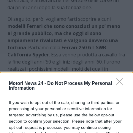
da strada, è attiva anche nel settore delle corse fin
dai primi anni dopo la sua fondazione.
Di seguito, però, vogliamo farti scoprire alcuni
modelli Ferrari che sono conosciuti un po’ meno
al grande pubblico, ma che oggi si sono
ampiamente rivalutati e valgono davvero una
fortuna
. Partiamo dalla
Ferrari 250 GT SWB
California Spyder
. Essa venne prodotta a cavallo fra
la fine degli anni ’50 e gli inizi degli anni ’60. Furono
realizzati pochissimi modelli, molti dei quali in
versioni particolari e uniche. Si tratta di una delle
auto più eleganti della storia Ferrari e venne guidata
Motori News 24 -
Do Not Process My Personal
Information
anche da celebrità come James Coburn e Steve
McQueen. Il valore attuale può superare anche i
15
If you wish to opt-out of the sale, sharing to third parties, or
milioni di dollari
.
processing of your personal or sensitive information for
targeted advertising by us, please use the below opt-out
I modelli Ferrari meno noti,
section to confirm your selection. Please note that after your
opt-out request is processed you may continue seeing
ma che oggi hanno un valore