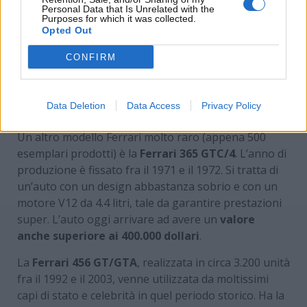
Personal Data that Is Unrelated with the
Purposes for which it was collected.
Opted Out
CONFIRM
Ferrari 512 BB (Berlinetta Boxer) –
www.motorinews24.com
Data Deletion
Data Access
Privacy Policy
Un altro modello Ferrari molto raro (appena 500
esemplari prodotti) è la
Ferrari 365 GTC/4
. L’anno di
produzione è fissato fra il 1971 e il 1972. Si tratta di
un’auto con un design abbastanza sobrio e con un
motore V12 da 4.4 litri, tale da garantire prestazioni
super. L’auto oggi arrivare ad avere un
valore
anche superiore ai 400.000 dollari
.
La
Ferrari 456 GT/GTA
, realizzata in circa 3.200 unità
fra il 1992 e il 2003, venne utilizzata da moltissimi
capi di stato e celebrità in quel periodo storico. Ha la