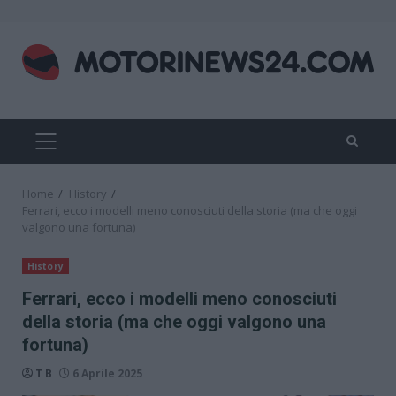
Skip
to
content
PRIMARY
MENU
Home
History
Ferrari, ecco i modelli meno conosciuti della storia (ma che oggi
valgono una fortuna)
History
Ferrari, ecco i modelli meno conosciuti
della storia (ma che oggi valgono una
fortuna)
T B
6 Aprile 2025