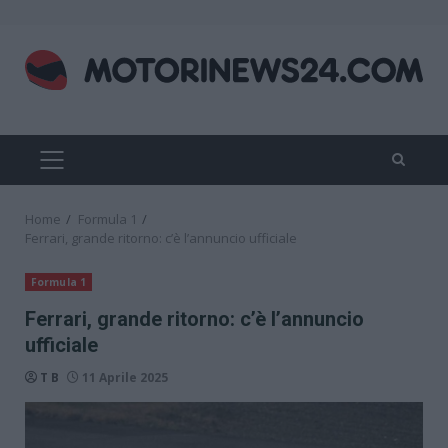
Skip
to
content
PRIMARY
MENU
Home
Formula 1
Ferrari, grande ritorno: c’è l’annuncio ufficiale
Formula 1
Ferrari, grande ritorno: c’è l’annuncio
ufficiale
T B
11 Aprile 2025