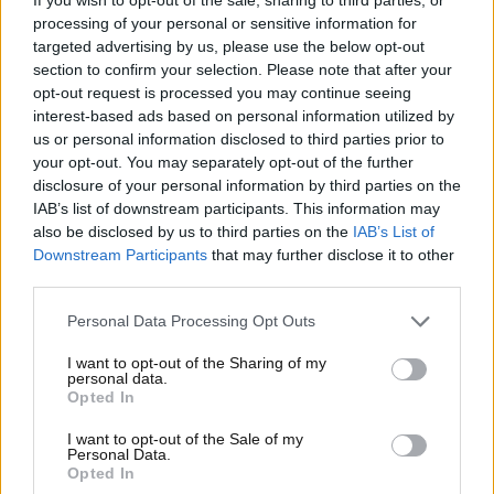
del team di Maranello in una fase della stagione che
processing of your personal or sensitive information for
già si preannuncia come una sorta di sliding doors.
targeted advertising by us, please use the below opt-out
section to confirm your selection. Please note that after your
Formula Uno, prevista la
opt-out request is processed you may continue seeing
interest-based ads based on personal information utilized by
presenza di Luca Cordero di
us or personal information disclosed to third parties prior to
your opt-out. You may separately opt-out of the further
Montezemolo in Bahrain
disclosure of your personal information by third parties on the
IAB’s list of downstream participants. This information may
La presenza in Bahrain di Luca Cordero di
also be disclosed by us to third parties on the
IAB’s List of
Montezemolo
, volto storico della Scuderia Ferrari e
Downstream Participants
that may further disclose it to other
simbolo delle vittorie dell’era Michael Schumacher, è
third parties.
senza dubbio una notizia che non può che non fare
Personal Data Processing Opt Outs
piacere agli appassionati del team di Maranello.
I want to opt-out of the Sharing of my
personal data.
Opted In
I want to opt-out of the Sale of my
Personal Data.
Opted In