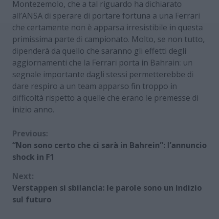
Montezemolo, che a tal riguardo ha dichiarato
all’ANSA di sperare di portare fortuna a una Ferrari
che certamente non è apparsa irresistibile in questa
primissima parte di campionato. Molto, se non tutto,
dipenderà da quello che saranno gli effetti degli
aggiornamenti che la Ferrari porta in Bahrain: un
segnale importante dagli stessi permetterebbe di
dare respiro a un team apparso fin troppo in
difficoltà rispetto a quelle che erano le premesse di
inizio anno.
Continue
Previous:
“Non sono certo che ci sarà in Bahrein”: l’annuncio
Reading
shock in F1
Next:
Verstappen si sbilancia: le parole sono un indizio
sul futuro