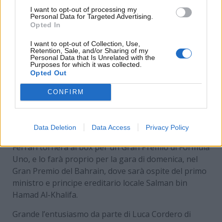
I want to opt-out of processing my
Personal Data for Targeted Advertising.
Opted In
I want to opt-out of Collection, Use,
Retention, Sale, and/or Sharing of my
Personal Data that Is Unrelated with the
Purposes for which it was collected.
Opted Out
Scuderia Ferrari: al GP di Bahrain prevista la
presenza del grande ex Luca Cordero di
CONFIRM
Montezemolo – www.motorinews24.com
Data Deletion
Data Access
Privacy Policy
Dopo oltre dieci anni, lo storico ex dirigente della
Ferrari tornerà ai box per un Gran Premio di Formula
Uno, e lo farà proprio per la gara di domenica, nel
Gran Premio del Bahrain, dove sarà ospite del primo
ministro e principe ereditario locale Salman bin
Hamad Al-Khalifa.
Grande l’entusiasmo da parte di Luca Cordero di