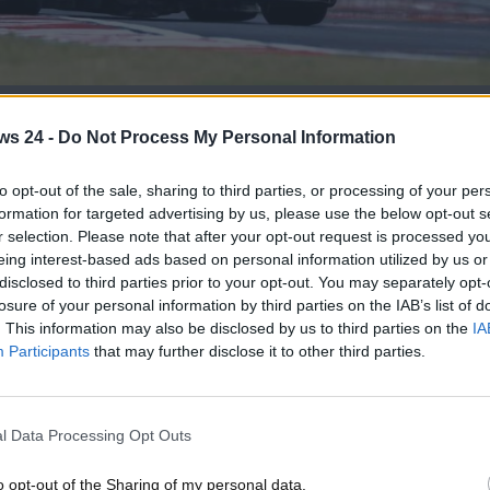
esa per l'Italia - www.motorinews24.com
ws 24 -
Do Not Process My Personal Information
icializzato da qualche ora ed è venuta a galla una notizia
to opt-out of the sale, sharing to third parties, or processing of your per
ta a metà, ma già si pensa a quella successiva. La FIA,
formation for targeted advertising by us, please use the below opt-out s
r selection. Please note that after your opt-out request is processed y
ndario della prossima stagione
. Quest’anno a dominare la
eing interest-based ads based on personal information utilized by us or
cLaren di Oscar Piastri e di Lando Norris.
disclosed to third parties prior to your opt-out. You may separately opt-
losure of your personal information by third parties on the IAB’s list of
oti con 10 punti di vantaggio proprio sul suo compagno di team
. This information may also be disclosed by us to third parties on the
IA
 volte campione del mondo in carica Max Verstappen. La
Participants
that may further disclose it to other third parties.
nei prossimi Gran Premi.
mo. Sono stati ufficializzati, infatti,
i 24 Gran Premi che
1 del 2026
. Si partirà l’8 marzo con il Gran Premio
l Data Processing Opt Outs
a gara si correrà ad Abu Dhabi, sulla pista di Yas Marina, il 
rò, per il nostro Paese?
o opt-out of the Sharing of my personal data.