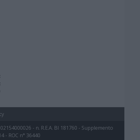
:
:
e
cy
 IVA: 02154000026 - n. R.E.A. BI 181760 - Supplemento
014 - ROC n° 36440