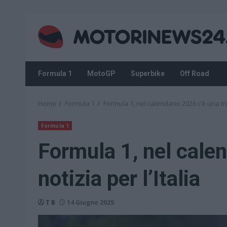
Skip
to
content
Formula 1
MotoGP
Superbike
Off Road
Home
Formula 1
Formula 1, nel calendario 2026 c’è una tris
Formula 1
Formula 1, nel calen
notizia per l’Italia
T B
14 Giugno 2025