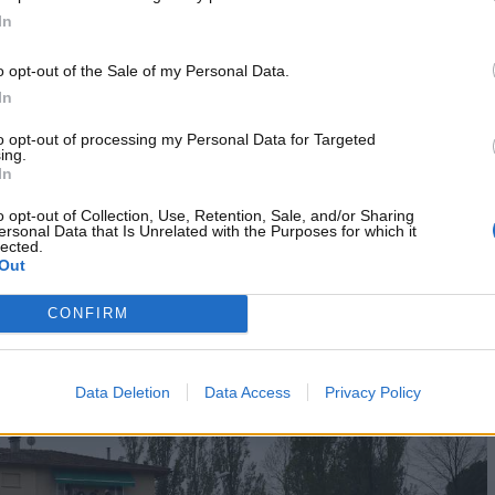
In
re nel 2026: c’è una sorpresa
o opt-out of the Sale of my Personal Data.
In
 di Formula 1 del prossimo anno lo storico Gran Premio
to opt-out of processing my Personal Data for Targeted
ing.
ra sul circuito del Santerno, infatti, è stata sostituita dal
In
13 settembre. Saranno, quindi, due le gare che si correrann
o opt-out of Collection, Use, Retention, Sale, and/or Sharing
anno, invece, ancora tre i GP in America – Austin, Miami e
ersonal Data that Is Unrelated with the Purposes for which it
tato da metà giugno a fine maggio.
lected.
Out
CONFIRM
Data Deletion
Data Access
Privacy Policy