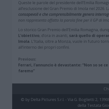
Queste le parole del presidente dell’Emilia Roma
all’esclusione del Gran Premio di Imola nel 2026. L
consapevoli e che comprensibilmente genera interroga
non rappresenta affatto la parola fine per il GP di Im
Lo storico Gran Premio dell’Emilia Romagna, dun
L’obiettivo
, d’ora in avanti,
sarà quello di operar
Imola
. L’Italia, oltre a Monza, vuole in futuro t
all’interno dei propri confini.
Continue
Previous:
Ferrari, l’annuncio è devastante: “Non so se ce 
Reading
faremo”
Ch
© by Delta Pictures S.r.l. - Via G. Boglietti 2, 139
della Testata Gio