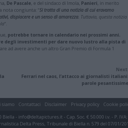
gna,
De Pascale
, e del sindaco di Imola,
Panieri
, in merito
a nota congiunta: “
Si tratta di una notizia di cui eravamo
tivi, dispiacere e un senso di amarezza
. Tuttavia, questa notizia
ola
“.
que,
potrebbe tornare in calendario nei prossimi anni.
e degli investimenti per dare nuovo lustro alla pista di
ornare ad avere anche un altro Gran Premio di Formula 1
Next
la
Ferrari nel caos, l’attacco ai giornalisti italiani
parole pesantissim
i siamo
Contattaci
Disclaimer
Privacy policy
Cookie poli
00 Biella - info@deltapictures.it - Cap. Soc. € 50.000 i.v. - P.
rnalistica Delta Press, Tribunale di Biella n. 579 del 07/01/2