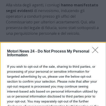
Alla vista degli agenti, i coniugi
hanno manifestato
segni evidenti
di nervosismo, inducendo gli
operatori a condurli presso gli uffici del
Commissariato per ulteriori accertamenti. Qui, alla
presenza del legale di fiducia, sono stati sottoposti a
una perquisizione personale e del veicolo.
Il risultato spaventoso delle
Motori News 24 -
Do Not Process My Personal
indagini
Information
Durante la perquisizione, all’interno di una borsetta
If you wish to opt-out of the sale, sharing to third parties, or
da donna nascosta sotto il sedile dell’auto, sono stati
processing of your personal or sensitive information for
rinvenuti
211 grammi lordi di cocaina
,
targeted advertising by us, please use the below opt-out
confezionata sottovuoto in una busta di cellophane.
section to confirm your selection. Please note that after your
opt-out request is processed you may continue seeing
Questo quantitativo rappresenta una notevole
interest-based ads based on personal information utilized by
quantità di droga, indice di un’attività di spaccio ben
us or personal information disclosed to third parties prior to
organizzata.
your opt-out. You may separately opt-out of the further