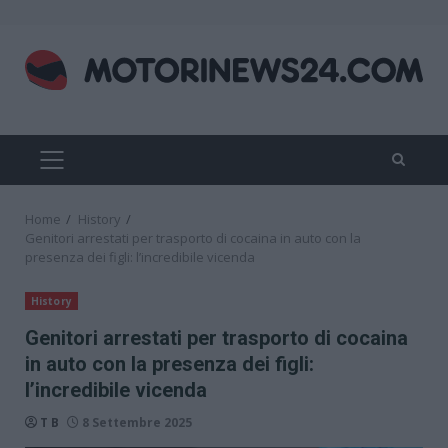
Skip
to
content
PRIMARY
MENU
Home
History
Genitori arrestati per trasporto di cocaina in auto con la
presenza dei figli: l’incredibile vicenda
History
Genitori arrestati per trasporto di cocaina
in auto con la presenza dei figli:
l’incredibile vicenda
T B
8 Settembre 2025