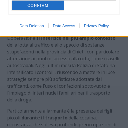
CONFIRM
Spacciavano vicino ai figli – www.MotoriNews24.com
Data Deletion
Data Access
Privacy Policy
L’operazione
si inserisce nel più ampio contesto
della lotta al traffico e allo spaccio di sostanze
stupefacenti nella provincia di Chieti, con particolare
attenzione ai punti di accesso alla città, come i caselli
autostradali. Negli ultimi mesi la Polizia di Stato ha
intensificato i controlli, riuscendo a mettere in luce
strategie sempre più sofisticate adottate dai
trafficanti, come l’uso di confezioni sottovuoto e
l’impiego di interi nuclei familiari per il trasporto
della droga.
Particolarmente allarmante è la presenza dei figli
piccoli
durante il trasporto
della cocaina,
circostanza che solleva profonde preoccupazioni di