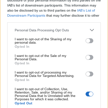
disclosure of your personal information by third parties on the
Le indagini si sono poi estese
all’abitazione della
IAB’s list of downstream participants. This information may
coppia
, dove sono stati trovati ulteriori 2,1 grammi
also be disclosed by us to third parties on the
IAB’s List of
di cocaina, un bilancino di precisione e materiale per
Downstream Participants
that may further disclose it to other
il confezionamento delle dosi. Questi elementi hanno
third parties.
confermato la presenza di una rete di spaccio gestita
Personal Data Processing Opt Outs
dalla coppia. La donna ha assunto la piena
responsabilità del possesso della droga e del
I want to opt-out of the Sharing of my
materiale rinvenuto, mentre il marito è stato
personal data.
Opted In
denunciato in concorso.
I want to opt-out of the Sale of my
Personal Data.
Opted In
I want to opt-out of processing my
Personal Data for Targeted Advertising.
Opted In
I want to opt-out of Collection, Use,
Retention, Sale, and/or Sharing of my
Personal Data that Is Unrelated with the
Purposes for which it was collected.
Opted Out