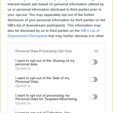
giri/min e una coppia di 9,3 Nm a 7.000 giri/min. Il
interest-based ads based on personal information utilized by
sistema di alimentazione è a iniezione elettronica e
us or personal information disclosed to third parties prior to
rispetta la normativa Euro 5, con un consumo
your opt-out. You may separately opt-out of the further
disclosure of your personal information by third parties on the
dichiarato di circa 42 km/l. La velocità massima si
IAB’s list of downstream participants. This information may
attesta a 85 km/h, adeguata sia per la guida urbana
also be disclosed by us to third parties on the
IAB’s List of
che per brevi tratti autostradali.
Downstream Participants
that may further disclose it to other
third parties.
Il telaio in acciaio con carenatura integrale
garantisce solidità e protezione, mentre le
Personal Data Processing Opt Outs
sospensioni – forcella telescopica anteriore e
monobraccio posteriore con ammortizzatori
I want to opt-out of the Sharing of my
personal data.
regolabili – assicurano un comfort elevato anche su
Opted In
percorsi sconnessi. Il sistema frenante CBS con
I want to opt-out of the Sale of my
dischi anteriori e posteriori da 260 e 240 mm
Personal Data.
assicura una frenata efficace e sicura.
Opted In
L’Agility 125 R16 Power Up è dotato di fari a LED,
I want to opt-out of processing my
Personal Data for Targeted Advertising.
doppio retrovisore, vano sottosella con chiave e
Opted In
bauletto da 33 litri, oltre a strumentazione
I want to opt-out of Collection, Use,