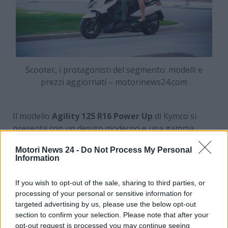
Scooter, i protagonisti del segmento: modelli e
prezzi aggiornati – motorinews24.com
Il modello
Agility 125 R16 Power Up
di Kymco si
presenta con un design moderno e una gamma
colori che spazia dall’antracite opaco al blu petrolio,
Motori News 24 -
Do Not Process My Personal
passando per il nero smoke opaco. Il prezzo di listino
Information
è di 2.290 euro IVA inclusa, escluse spese di
immatricolazione.
If you wish to opt-out of the sale, sharing to third parties, or
processing of your personal or sensitive information for
Dal punto di vista tecnico, monta un motore
targeted advertising by us, please use the below opt-out
monocilindrico a 4 tempi, raffreddato ad aria, con
section to confirm your selection. Please note that after your
una potenza massima di 7,8 kW (10,6 CV) a 8.500
opt-out request is processed you may continue seeing