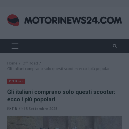
Skip
to
content
PRIMARY
MENU
Home
Off Road
Gli italiani comprano solo questi scooter: ecco i più popolari
Off Road
Gli italiani comprano solo questi scooter:
ecco i più popolari
T B
15 Settembre 2025