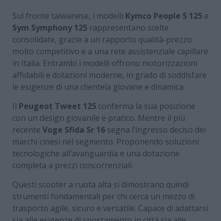
Sul fronte taiwanese, i modelli
Kymco People S 125
e
Sym Symphony 125
rappresentano scelte
consolidate, grazie a un rapporto qualità-prezzo
molto competitivo e a una rete assistenziale capillare
in Italia. Entrambi i modelli offrono motorizzazioni
affidabili e dotazioni moderne, in grado di soddisfare
le esigenze di una clientela giovane e dinamica.
Il
Peugeot Tweet 125
conferma la sua posizione
con un design giovanile e pratico. Mentre il più
recente
Voge Sfida Sr 16
segna l’ingresso deciso dei
marchi cinesi nel segmento. Proponendo soluzioni
tecnologiche all’avanguardia e una dotazione
completa a prezzi concorrenziali.
Questi scooter a ruota alta si dimostrano quindi
strumenti fondamentali per chi cerca un mezzo di
trasporto agile, sicuro e versatile. Capace di adattarsi
sia alle esigenze di spostamento in città sia alle