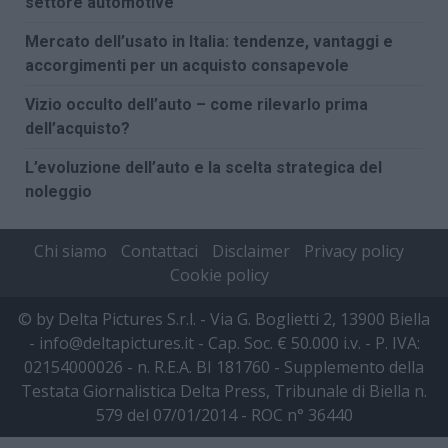
settore automotive
Mercato dell’usato in Italia: tendenze, vantaggi e
accorgimenti per un acquisto consapevole
Vizio occulto dell’auto – come rilevarlo prima
dell’acquisto?
L’evoluzione dell’auto e la scelta strategica del
noleggio
Chi siamo
Contattaci
Disclaimer
Privacy policy
Cookie policy
© by Delta Pictures S.r.l. - Via G. Boglietti 2, 13900 Biella
- info@deltapictures.it - Cap. Soc. € 50.000 i.v. - P. IVA:
02154000026 - n. R.E.A. BI 181760 - Supplemento della
Testata Giornalistica Delta Press, Tribunale di Biella n.
579 del 07/01/2014 - ROC n° 36440