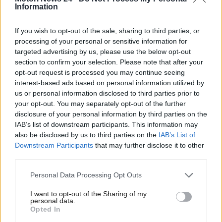
L’inglese
, poi,
ha dovuto fare i conti anche con un
Information
imprevisto in pista
.
If you wish to opt-out of the sale, sharing to third parties, or
Lewis Hamilton a cuore
processing of your personal or sensitive information for
targeted advertising by us, please use the below opt-out
aperto dopo il brutto
section to confirm your selection. Please note that after your
opt-out request is processed you may continue seeing
incidente: le sue parole su
interest-based ads based on personal information utilized by
us or personal information disclosed to third parties prior to
quanto accaduto
your opt-out. You may separately opt-out of the further
disclosure of your personal information by third parties on the
In occasione del Gran Premio del Canada di Formula
IAB’s list of downstream participants. This information may
1 di domenica scorsa le Ferrari, come detto, non
also be disclosed by us to third parties on the
IAB’s List of
Downstream Participants
that may further disclose it to other
hanno ottenuto i risultati sperati in pista. A tenere
third parties.
banco, poi, è stato anche il
brutto episodio
capitato a Sir Lewis Hamilton durante la gara
.
Personal Data Processing Opt Outs
Nel corso del giro numero 13, infatti, Hamilton
si è
scontrato in pieno rettilineo contro una
I want to opt-out of the Sharing of my
personal data.
marmotta
. L’episodio, oltre ad aver danneggiato il
Opted In
fondo della sua monoposto compromettendo la sua