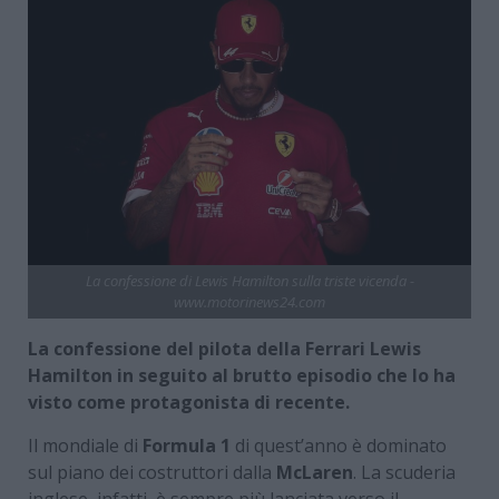
La confessione di Lewis Hamilton sulla triste vicenda -
www.motorinews24.com
La confessione del pilota della Ferrari Lewis
Hamilton in seguito al brutto episodio che lo ha
visto come protagonista di recente.
Il mondiale di
Formula 1
di quest’anno è dominato
sul piano dei costruttori dalla
McLaren
. La scuderia
inglese, infatti, è sempre più lanciata verso il