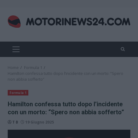
Skip
to
content
PRIMARY
MENU
Home
Formula 1
Hamilton confessa tutto dopo l’incidente con un morto: “Spero
non abbia sofferto”
Formula 1
Hamilton confessa tutto dopo l’incidente
con un morto: “Spero non abbia sofferto”
T B
19 Giugno 2025