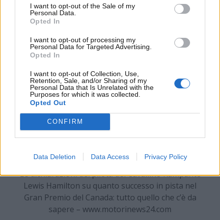
I want to opt-out of the Sale of my
gara, ha anche causato la morte del malcapitato
Personal Data.
animale.
Opted In
I want to opt-out of processing my
Personal Data for Targeted Advertising.
Opted In
I want to opt-out of Collection, Use,
Retention, Sale, and/or Sharing of my
Personal Data that Is Unrelated with the
Purposes for which it was collected.
Opted Out
CONFIRM
Data Deletion
Data Access
Privacy Policy
Le dichiarazioni del pilota del Cavallino Rampante
Lewis Hamilton su quanto successo in pista nel
Gran Premio del Canada: tutto quello che c’è da
sapere – www.motorinews24.com