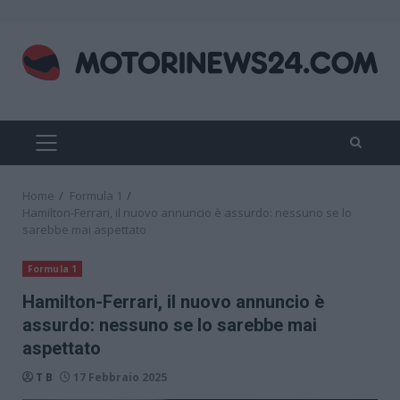
Skip
to
content
PRIMARY
MENU
Home
Formula 1
Hamilton-Ferrari, il nuovo annuncio è assurdo: nessuno se lo
sarebbe mai aspettato
Formula 1
Hamilton-Ferrari, il nuovo annuncio è
assurdo: nessuno se lo sarebbe mai
aspettato
T B
17 Febbraio 2025