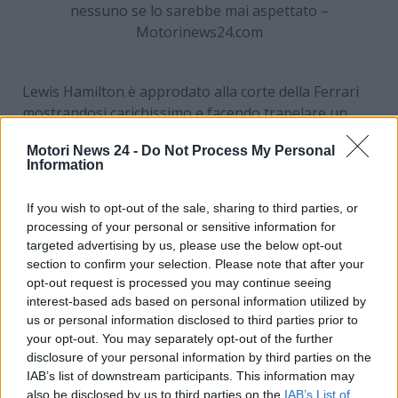
nessuno se lo sarebbe mai aspettato –
Motorinews24.com
Lewis Hamilton è approdato alla corte della Ferrari
mostrandosi carichissimo e facendo trapelare un
lato di sé decisamente emotivo. Più volte, nella prima
Motori News 24 -
Do Not Process My Personal
visita a Maranello, ha dichiarato: “Non riesco a
Information
crederci, per me è un sogno essere qui”. Ed è un
sogno anche per i tifosi che hanno in squadra e in
If you wish to opt-out of the sale, sharing to third parties, or
coppia con Charles Leclerc un fuoriclasse che la
processing of your personal or sensitive information for
Formula 1 l’ha vinta e dominata.
targeted advertising by us, please use the below opt-out
section to confirm your selection. Please note that after your
Ora la speranza è quella che, in questo 2025, si possa
opt-out request is processed you may continue seeing
tornare sul tetto di questo sport. La Ferrari non si
interest-based ads based on personal information utilized by
nasconde: punta al titolo e proverà in tutti i modi a
us or personal information disclosed to third parties prior to
‘strapparlo’ alla Red Bull con cui Verstappen ha
your opt-out. You may separately opt-out of the further
disclosure of your personal information by third parties on the
dominato nelle ultime stagioni. Tutti sono
IAB’s list of downstream participants. This information may
consapevoli del salto di qualità del Cavallino
also be disclosed by us to third parties on the
IAB’s List of