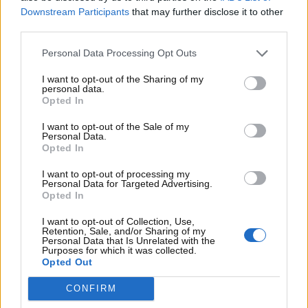
Rampante, anche i piloti rivali.
Downstream Participants
that may further disclose it to other
third parties.
Hamilton-Ferrari, a sorpresa
Personal Data Processing Opt Outs
le dichiarazioni inaspettate:
I want to opt-out of the Sharing of my
è successo davvero
personal data.
Opted In
Ai microfoni del podcast ‘The Fast and The Curious’,
I want to opt-out of the Sale of my
Personal Data.
Oscar Piastri
ha dichiarato decisamente a sorpresa:
Opted In
“Direi che, se non stessi correndo in F1, vedere Lewis
Hamilton vincere un campionato del mondo con la
I want to opt-out of processing my
Personal Data for Targeted Advertising.
Ferrari sarebbe una figata. Ma ho detto ‘sarebbe’, se
Opted In
non stessi gareggiando anche io contro di lui”.
I want to opt-out of Collection, Use,
Parole che, arrivando da un pilota rivale, hanno
Retention, Sale, and/or Sharing of my
Personal Data that Is Unrelated with the
catturato ancora di più l’attenzione. L’australiano
Purposes for which it was collected.
Opted Out
della
McLaren
è stato sincero e ha forse rivelato il
pensiero che in diversi, tra le varie scuderie, hanno
CONFIRM
avuto dal momento in cui è arrivato l’annuncio del