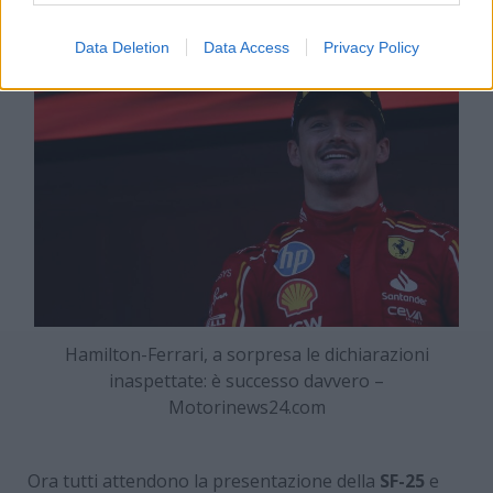
nuovo arrivo in Ferrari.
Data Deletion
Data Access
Privacy Policy
Hamilton-Ferrari, a sorpresa le dichiarazioni
inaspettate: è successo davvero –
Motorinews24.com
Ora tutti attendono la presentazione della
SF-25
e