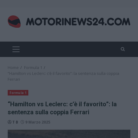
Skip
to
content
PRIMARY
MENU
Home
Formula 1
“Hamilton vs Leclerc: c’è il favorito”: la sentenza sulla coppia
Ferrari
Formula 1
“Hamilton vs Leclerc: c’è il favorito”: la
sentenza sulla coppia Ferrari
T B
9 Marzo 2025