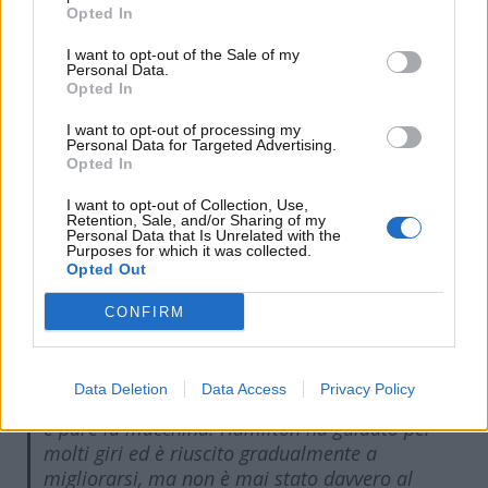
Opted In
I want to opt-out of the Sale of my
Personal Data.
Opted In
Formula Uno, Leclerc in vantaggio su Hamilton –
I want to opt-out of processing my
Personal Data for Targeted Advertising.
motorinews24.com
Opted In
I want to opt-out of Collection, Use,
Retention, Sale, and/or Sharing of my
L’ottantunenne, interpellato dalla tv tedesca
RTL
, si è
Personal Data that Is Unrelated with the
espresso così:
Purposes for which it was collected.
Opted Out
CONFIRM
“
In Bahrain,
Charles Leclerc era chiaramente
più veloce di Lewis Hamilton
. Ma è anche
Data Deletion
Data Access
Privacy Policy
normale che sia così. Lui conosce bene il team
e pure la macchina. Hamilton ha guidato per
molti giri ed è riuscito gradualmente a
migliorarsi, ma non è mai stato davvero al