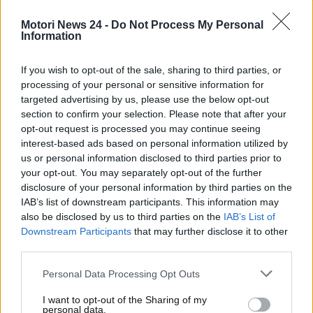
Motori News 24 -
Do Not Process My Personal
Formula Uno, Marko su
Information
Hamilton vs Leclerc
If you wish to opt-out of the sale, sharing to third parties, or
processing of your personal or sensitive information for
La sfida interna in casa Ferrari ha attirato
targeted advertising by us, please use the below opt-out
l’attenzione di Helmut Marko, dirigente austriaco
section to confirm your selection. Please note that after your
della Red Bull che ha un’idea molto chiara su chi
opt-out request is processed you may continue seeing
dovrebbe prevalere tra Hamilton e Leclerc. Una
interest-based ads based on personal information utilized by
rivalità che secondo il consulente sportivo dovrebbe
us or personal information disclosed to third parties prior to
your opt-out. You may separately opt-out of the further
risolversi in modo schiacciante.
disclosure of your personal information by third parties on the
IAB’s list of downstream participants. This information may
also be disclosed by us to third parties on the
IAB’s List of
Downstream Participants
that may further disclose it to other
third parties.
Personal Data Processing Opt Outs
I want to opt-out of the Sharing of my
personal data.