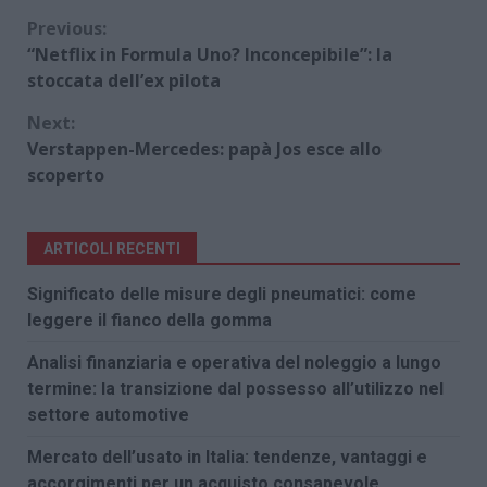
Continue
Previous:
“Netflix in Formula Uno? Inconcepibile”: la
Reading
stoccata dell’ex pilota
Next:
Verstappen-Mercedes: papà Jos esce allo
scoperto
ARTICOLI RECENTI
Significato delle misure degli pneumatici: come
leggere il fianco della gomma
Analisi finanziaria e operativa del noleggio a lungo
termine: la transizione dal possesso all’utilizzo nel
settore automotive
Mercato dell’usato in Italia: tendenze, vantaggi e
accorgimenti per un acquisto consapevole