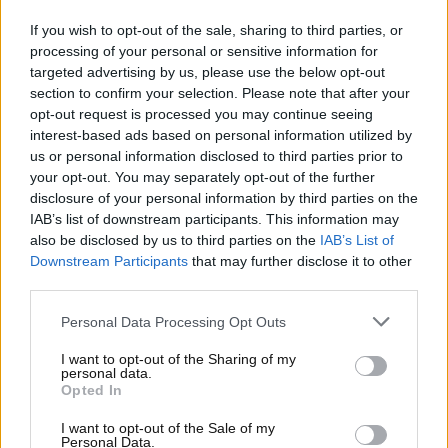
generazione, i sistemi di recupero dell’energia in
If you wish to opt-out of the sale, sharing to third parties, or
frenata. Le architetture elettriche a 800 volt
processing of your personal or sensitive information for
consentono alle hypercar elettriche di erogare
targeted advertising by us, please use the below opt-out
potenze superiori ai 1.900 cavalli, come nel caso della
section to confirm your selection. Please note that after your
Rimac Nevera.
opt-out request is processed you may continue seeing
interest-based ads based on personal information utilized by
Oltre ai motori, la cura nella riduzione del peso è
us or personal information disclosed to third parties prior to
fondamentale. L’uso di fibra di carbonio per la
your opt-out. You may separately opt-out of the further
disclosure of your personal information by third parties on the
scocca, sospensioni attive e pneumatici ad alte
IAB’s list of downstream participants. This information may
prestazioni contribuiscono a massimizzare il
also be disclosed by us to third parties on the
IAB’s List of
rapporto peso-potenza. Elemento cruciale per
Downstream Participants
that may further disclose it to other
ottenere accelerazioni da record. Le auto di questa
third parties.
fascia sono inoltre dotate di avanzati sistemi di
controllo della trazione e dell’assetto, che
Personal Data Processing Opt Outs
permettono di gestire la potenza in modo ottimale
I want to opt-out of the Sharing of my
senza perdere aderenza.
personal data.
Opted In
Dal punto di vista della tecnologia di bordo, le
I want to opt-out of the Sale of my
vetture più veloci integrano sistemi di infotainment
Personal Data.