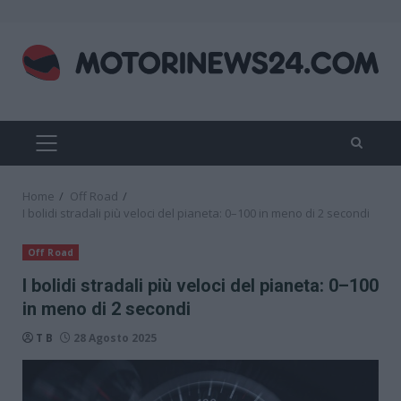
Skip
to
content
PRIMARY
MENU
Home
Off Road
I bolidi stradali più veloci del pianeta: 0–100 in meno di 2 secondi
Off Road
I bolidi stradali più veloci del pianeta: 0–100
in meno di 2 secondi
T B
28 Agosto 2025