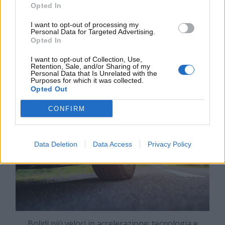
di ultima generazione, display digitali
Opted In
personalizzabili e connettività completa con
I want to opt-out of processing my
smartphone e servizi cloud. Spesso sono presenti
Personal Data for Targeted Advertising.
anche sistemi di guida assistita di livello avanzato,
Opted In
che migliorano la sicurezza durante la guida ad alta
I want to opt-out of Collection, Use,
velocità.
Retention, Sale, and/or Sharing of my
Personal Data that Is Unrelated with the
Purposes for which it was collected.
Opted Out
CONFIRM
Data Deletion
Data Access
Privacy Policy
Bolidi più veloci in accelerazione: tecnologia e