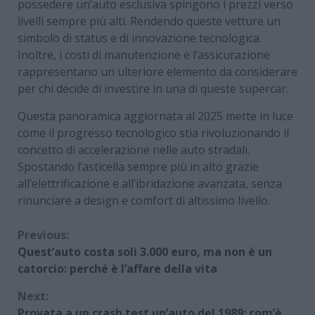
possedere un’auto esclusiva spingono i prezzi verso
livelli sempre più alti. Rendendo queste vetture un
simbolo di status e di innovazione tecnologica.
Inoltre, i costi di manutenzione e l’assicurazione
rappresentano un ulteriore elemento da considerare
per chi decide di investire in una di queste supercar.
Questa panoramica aggiornata al 2025 mette in luce
come il progresso tecnologico stia rivoluzionando il
concetto di accelerazione nelle auto stradali.
Spostando l’asticella sempre più in alto grazie
all’elettrificazione e all’ibridazione avanzata, senza
rinunciare a design e comfort di altissimo livello.
Continue
Previous:
Quest’auto costa soli 3.000 euro, ma non è un
Reading
catorcio: perché è l’affare della vita
Next:
Provata a un crash test un’auto del 1989: com’è