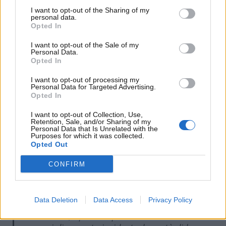
I want to opt-out of the Sharing of my
personal data.
Opted In
I want to opt-out of the Sale of my
Personal Data.
Opted In
I want to opt-out of processing my
Personal Data for Targeted Advertising.
Formula Uno, Verstappen unico esente da critiche –
Opted In
motorinews24.com
I want to opt-out of Collection, Use,
Retention, Sale, and/or Sharing of my
Personal Data that Is Unrelated with the
Le parole del figlio del tre volte campione del mondo
Purposes for which it was collected.
in Formula Uno rilasciate al podcast
Pelas Pistas
:
Opted Out
CONFIRM
“
Questa nuova generazione di piloti deve
Data Deletion
Data Access
Privacy Policy
essere un attore quando si tratta di fare
un’intervista
, quando qualcuno ti chiede cosa