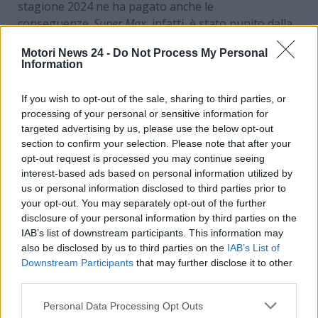
stagione 2024 ne ha pagato anche le
conseguenze.
Super Max
, infatti, è stato punito dalla
FIA a svolgere dei lavori socialmente utili.
Motori News 24 -
Do Not Process My Personal
Information
Formula Uno, Nelson Piquet
Jr. contro FIA e piloti
If you wish to opt-out of the sale, sharing to third parties, or
processing of your personal or sensitive information for
targeted advertising by us, please use the below opt-out
Contesta la FIA anche l’ex pilota brasiliano Nelson
section to confirm your selection. Please note that after your
Piquet Jr., l’ex Renault nelle stagioni 2008 e 2009 non
opt-out request is processed you may continue seeing
sposa minimamente la linea tracciata dalla
interest-based ads based on personal information utilized by
Federazione. Il primo campione della storia della
us or personal information disclosed to third parties prior to
Formula E critica anche gli attuali piloti presenti
your opt-out. You may separately opt-out of the further
nel
circus
.
disclosure of your personal information by third parties on the
IAB’s list of downstream participants. This information may
also be disclosed by us to third parties on the
IAB’s List of
Downstream Participants
that may further disclose it to other
third parties.
Personal Data Processing Opt Outs