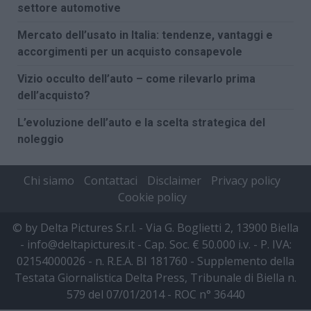
settore automotive
Mercato dell’usato in Italia: tendenze, vantaggi e
accorgimenti per un acquisto consapevole
Vizio occulto dell’auto – come rilevarlo prima
dell’acquisto?
L’evoluzione dell’auto e la scelta strategica del
noleggio
Chi siamo
Contattaci
Disclaimer
Privacy policy
Cookie policy
© by Delta Pictures S.r.l. - Via G. Boglietti 2, 13900 Biella
- info@deltapictures.it - Cap. Soc. € 50.000 i.v. - P. IVA:
02154000026 - n. R.E.A. BI 181760 - Supplemento della
Testata Giornalistica Delta Press, Tribunale di Biella n.
579 del 07/01/2014 - ROC n° 36440