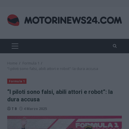
Skip
to
content
PRIMARY
MENU
Home
Formula 1
“I piloti sono falsi, abili attori e robot”: la dura accusa
Formula 1
“I piloti sono falsi, abili attori e robot”: la
dura accusa
T B
4 Marzo 2025