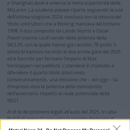
e Shanghai) dove è emersa la netta superiorità della
McLaren. La scuderia
papaya
riparte seguendo la scia
dell’ottima stagione 2024, conclusa con la vittoria del
titolo costruttori che a Woking mancava dal lontano
1998. Il duo composto da Lando Norris e Oscar
Piastri stanno usufruendo della potenza della
MCL39, con la quale hanno già raccolto 78 punti. Il
pilota britannico ha vinto le due prime gare del 2025
ed è favorito per fermare l’impero di Max
Verstappen nel paddock. L’olandese è chiamato a
difendere il quarto titolo piloti vinto
consecutivamente, una missione che – ad oggi – sa
d’impresa vista la potenza della monoposto
dell’avversario rispetto al reale potenziale della
RB21.
Al di là dei problemi legati all’auto del 2025, in casa
Red Bull regna il caos vista la recente decisione di
sostituire Liam Lawson dopo i primi due