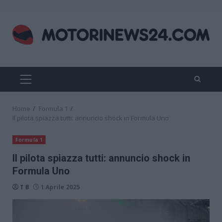
Skip
to
content
PRIMARY
MENU
Home
Formula 1
Il pilota spiazza tutti: annuncio shock in Formula Uno
Formula 1
Il pilota spiazza tutti: annuncio shock in
Formula Uno
T B
1 Aprile 2025