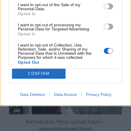
dell’undicesimo team in griglia di partenza: la General
I want to opt-out of the Sale of my
Motors-Cadillac. Il trentacinquenne è reduce da un
Personal Data.
Opted In
deludente campionato 2024 alla guida della Red Bull,
ma è pronto a rimettersi in gioco e cancellare il
I want to opt-out of processing my
brutto ricordo.
Personal Data for Targeted Advertising.
Opted In
I want to opt-out of Collection, Use,
Retention, Sale, and/or Sharing of my
Personal Data that Is Unrelated with the
Purposes for which it was collected.
Opted Out
CONFIRM
Data Deletion
Data Access
Privacy Policy
Formula Uno, Perez sul suo futuro –
www.motorinews24.com