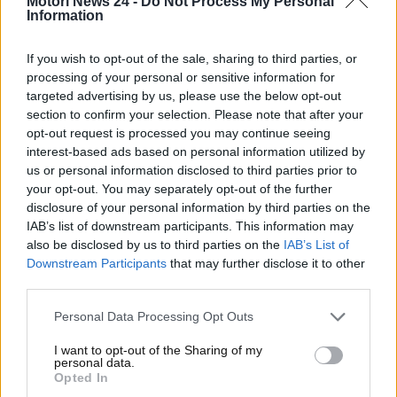
Motori News 24 -
Do Not Process My Personal
appuntamenti del campionato. Una fiducia a tempo
Information
nei confronti del neozelandese che aveva ereditato il
sedile da Sergio Perez. Non ha reso meglio
If you wish to opt-out of the sale, sharing to third parties, or
dell’esperto messicano, considerando che il classe
processing of your personal or sensitive information for
2001 dopo Australia e Cina è ancora fermo a zero
targeted advertising by us, please use the below opt-out
punti. Un rendimento che non gli ha permesso di
section to confirm your selection. Please note that after your
opt-out request is processed you may continue seeing
conservare il suo posto al fianco di Max Verstappen,
interest-based ads based on personal information utilized by
dove è stato promosso Yuki Tsunoda dalla scuderia
us or personal information disclosed to third parties prior to
satellite Visa Cash App RB.
your opt-out. You may separately opt-out of the further
disclosure of your personal information by third parties on the
Formula Uno, Perez sul
IAB’s list of downstream participants. This information may
also be disclosed by us to third parties on the
IAB’s List of
futuro
Downstream Participants
that may further disclose it to other
third parties.
Sergio Perez non ha chiuso le porte alla Formula
Uno, l’esperta guida messicana si è dato del tempo
Personal Data Processing Opt Outs
per sciogliere le riserve in merito al proprio futuro.
I want to opt-out of the Sharing of my
Nel
circus
potranno esserci nuove occasioni,
personal data.
Opted In
considerando che nel 2026 avverrà l’ingresso