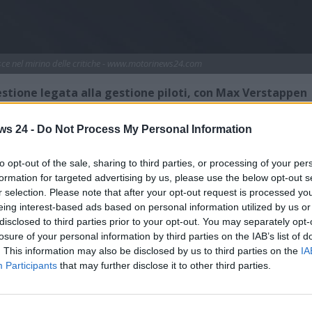
nisce nel mirino delle critiche - www.motorinews24.com
estione legata alla gestione piloti, con Max Verstappen
apparsa fin troppo in difficoltà negli ultimi mesi.
ws 24 -
Do Not Process My Personal Information
ente non è stato avaro di spunti. La sensazione è che da
stagione è previsto per dicembre, motivo per cui c’è ragione
to opt-out of the sale, sharing to third parties, or processing of your per
colpo di scena può rivelarsi decisivo, malgrado l’attuale
formation for targeted advertising by us, please use the below opt-out s
tesa di saperne di più sull’introduzione del nuovo
r selection. Please note that after your opt-out request is processed y
026.
eing interest-based ads based on personal information utilized by us or
disclosed to third parties prior to your opt-out. You may separately opt-
olo importante, dominando sia il Gran Premio inaugurale
losure of your personal information by third parties on the IAB’s list of
a.
Lando Norris e Oscar Piastri
hanno mandato dei segnali
. This information may also be disclosed by us to third parties on the
IA
e, probabilmente, è andato anche ben oltre le aspettative.
Participants
that may further disclose it to other third parties.
ull,
dove si è già arrivati al primo ribaltone, con il
 Tsunoda
, con quest’ultimo che sarà il nuovo compagno di