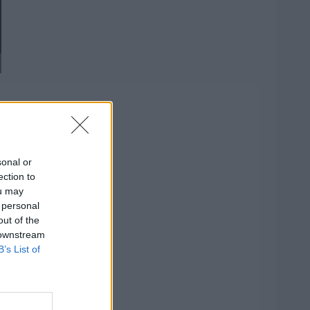
sonal or
ection to
ou may
 personal
out of the
 downstream
B’s List of