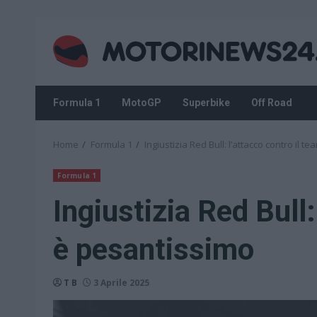
Skip
to
content
Formula 1
MotoGP
Superbike
Off Road
Home
Formula 1
Ingiustizia Red Bull: l’attacco contro il 
Formula 1
Ingiustizia Red Bull:
è pesantissimo
T B
3 Aprile 2025