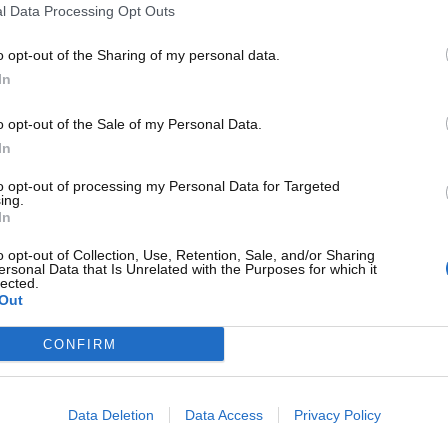
ione attualmente in corso.
l Data Processing Opt Outs
Perez non ci sta: “Lui aveva una
o opt-out of the Sharing of my personal data.
In
appen”
o opt-out of the Sale of my Personal Data.
am Lawson in questi primi due Gran Premi, che gli hanno
In
 diversi la crisi di risultati di
Sergio Perez
, che ha vissuto
za nella Scuderia di Milton Keynes.
to opt-out of processing my Personal Data for Targeted
ing.
In
o opt-out of Collection, Use, Retention, Sale, and/or Sharing
ersonal Data that Is Unrelated with the Purposes for which it
lected.
Out
CONFIRM
Data Deletion
Data Access
Privacy Policy