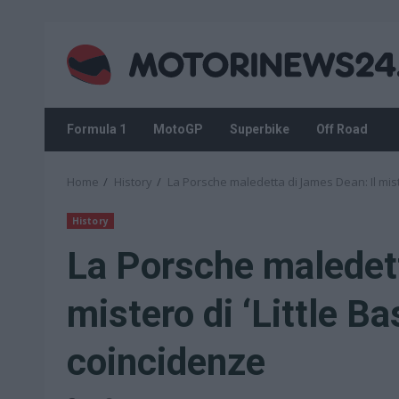
Skip
to
content
Formula 1
MotoGP
Superbike
Off Road
Home
History
La Porsche maledetta di James Dean: Il miste
History
La Porsche maledett
mistero di ‘Little Ba
coincidenze