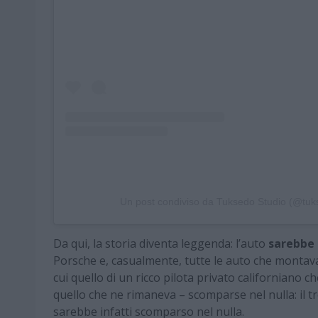
Un post condiviso da Tuksedo Studio (@tuk
Da qui, la storia diventa leggenda: l’auto
sarebbe 
Porsche e, casualmente, tutte le auto che montav
cui quello di un ricco pilota privato californiano che
quello che ne rimaneva – scomparse nel nulla: il t
sarebbe infatti scomparso nel nulla.