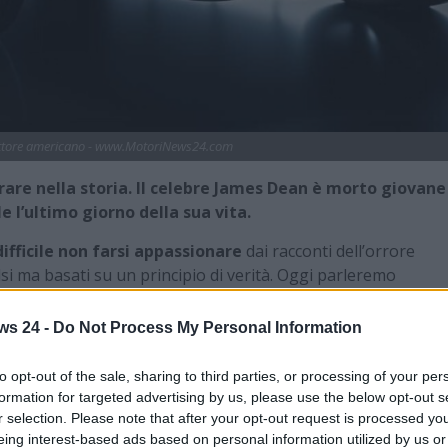
attore americano - www.MotoriNews24.com
rare nella storia. Il celebre James Dean è morto giovane
 l’ultimo giorno della sua vita.
difficile non farsi appassionare
dai racconti dell’orrore
i ma basati su un principio di verità. Oggi parleremo
conti su spettri o alligatori che vivono nei tombini. Si parla
i ani affiancato un alone di mistero.
ws 24 -
Do Not Process My Personal Information
americano
James Dean
, il bello e dannato degli anni ’50, una
to opt-out of the sale, sharing to third parties, or processing of your per
acolo dell’immediato dopoguerra benché sia morto ad appena
formation for targeted advertising by us, please use the below opt-out s
le. Il giovane era una grande promessa del cinema e già a
r selection. Please note that after your opt-out request is processed y
ome
I figli della gloria
e
Gioventù Bruciata
, forse il suo colossal
eing interest-based ads based on personal information utilized by us or