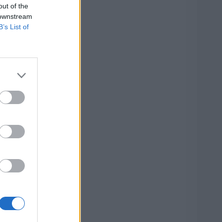
out of the
 downstream
B’s List of