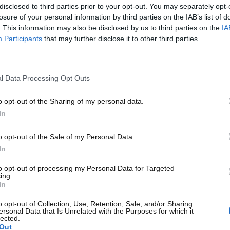
disclosed to third parties prior to your opt-out. You may separately opt-
losure of your personal information by third parties on the IAB’s list of
 sula Route 46 quando
rimase coinvolto in un incidente
con
. This information may also be disclosed by us to third parties on the
IA
tizione, Rolf Wutherich. L’impatto con una Ford nera
Participants
that may further disclose it to other third parties.
l fatto che l’auto su cui Dean viaggiava procedeva a gran
 ha inizio…
l Data Processing Opt Outs
o opt-out of the Sharing of my personal data.
Porsche 550 Spyder,
auto a motore posteriore da ben 135
In
 guidare. Il suo nomignolo negli anni però divenne “Piccola
 ai rotocalchi avrebbe lasciato una lunga scia di sangue
o opt-out of the Sale of my Personal Data.
rmarsi…
In
a
venne mandato al costruttore
e tuner George Barris ma
to opt-out of processing my Personal Data for Targeted
ing.
zione, i sostegni che la reggevano si ruppero, colpendo un
In
 coincidenza? Qualche tempo dopo – racconta ancora il mito
 provare a rubare qualcosa. Nel tentativo di cercare qualcosa
o opt-out of Collection, Use, Retention, Sale, and/or Sharing
ersonal Data that Is Unrelated with the Purposes for which it
rovinate al punto da perdere il braccio.
lected.
Out