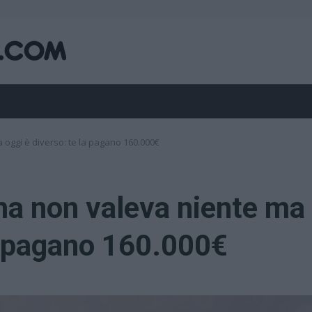
 oggi è diverso: te la pagano 160.000€
ima non valeva niente ma
la pagano 160.000€