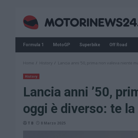
Skip
to
content
Formula 1
MotoGP
Superbike
Off Road
Home
History
Lancia anni ’50, prima non valeva niente ma
History
Lancia anni ’50, pr
oggi è diverso: te 
T B
8 Marzo 2025