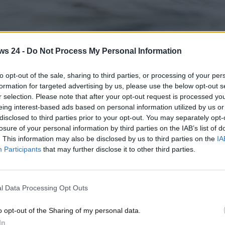
 auto degli anni '50 - www.motorinews24.com
ws 24 -
Do Not Process My Personal Information
cune auto possano prendere valore nel corso del tempo.
to opt-out of the sale, sharing to third parties, or processing of your per
Lancia degli anni ’50. Se lo possiedi potresti intascare
formation for targeted advertising by us, please use the below opt-out s
mo e tutti i dettagli associati a esso.
r selection. Please note that after your opt-out request is processed y
eing interest-based ads based on personal information utilized by us or
mobilistiche del nostro Paese. L’anno della sua fondazione,
disclosed to third parties prior to your opt-out. You may separately opt-
datore Vincenzo Lancia decise di creare dal nulla una azienda
losure of your personal information by third parties on the IAB’s list of
dita di auto di lusso.
A partire dal 1969 l’azienda venne
. This information may also be disclosed by us to third parties on the
IA
llantis
.
Participants
that may further disclose it to other third parties.
Lancia. Alcune di esse hanno davvero fatto la storia del
o dei vari decenni, come
la Lambda o la Flaminia Zagato
.
l Data Processing Opt Outs
torica targata Lancia realizzata negli anni ’50 e
 giorni nostri. Ci riferiamo alla
Lancia Aurelia B20
.
o opt-out of the Sharing of my personal data.
 lontano 1951 e rimase in produzione per sette anni, fino al
In