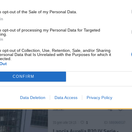
tile elegante e dalle prestazioni nettamente superiori
o opt-out of the Sale of my Personal Data.
elle Alfa Romeo.
In
o per questa vettura degli anni
to opt-out of processing my Personal Data for Targeted
ing.
In
o opt-out of Collection, Use, Retention, Sale, and/or Sharing
duti solo
3mila e 871 modelli di Lancia Aurelia B20
.
ersonal Data that Is Unrelated with the Purposes for which it
e, riuscirono ad acquistare questo modello ritenuto davvero
lected.
Out
 Guerra Mondiale. Chi ha conservato con cura questa auto,
ria fortuna.
Sul mercato attuale dei collezionisti
, infatti,
CONFIRM
anche 160mila euro
, come la vettura in foto.
Data Deletion
Data Access
Privacy Policy