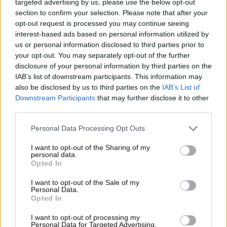
targeted advertising by us, please use the below opt-out
section to confirm your selection. Please note that after your
ingegno e coraggio
opt-out request is processed you may continue seeing
interest-based ads based on personal information utilized by
L’origine di questa impresa risale a una
us or personal information disclosed to third parties prior to
competizione fuori dal comune: il London to Sydney
your opt-out. You may separately opt-out of the further
Marathon del 1968. Un evento di oltre
10.000 miglia
disclosure of your personal information by third parties on the
che avrebbe attraversato Europa, Asia e Oceania. In
IAB’s list of downstream participants. This information may
questa cornice,
il pilota polacco Sobiesław Zasada
also be disclosed by us to third parties on the
IAB’s List of
Downstream Participants
that may further disclose it to other
decise di affrontare la prova a bordo di una Porsche
third parties.
911 S del 1967. Ma non si trattava di una vettura
qualsiasi: la sua fu
preparata appositamente dal
Personal Data Processing Opt Outs
neonato dipartimento Sonderwunsch
della casa
I want to opt-out of the Sharing of my
tedesca, ancora in fase sperimentale all’epoca.
personal data.
Opted In
I want to opt-out of the Sale of my
Personal Data.
Opted In
I want to opt-out of processing my
Personal Data for Targeted Advertising.