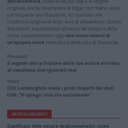
dell’avventura
, come le luci da rally e le targhe
originali. Anche l’esemplare di Edgar Herrmann, altro
partecipante alla Marathon, fu riportato alle
condizioni originarie dopo anni di abbandono. Questi
due veicoli, sopravvissuti all’usura del tempo e della
corsa, rappresentano oggi
due icone viventi di
un’epopea unica
nella storia della casa di Stoccarda.
Continue
Previous:
5 segnali che la frizione della tua auto è arrivata
Reading
al capolinea: non ignorarli mai
Next:
CEO Lamborghini svela i primi impatti dei dazi
USA: “Vi spiego cosa sta succedendo”
ARTICOLI RECENTI
Significato delle misure degli pneumatici: come