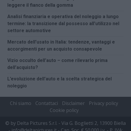
leggere il fianco della gomma
Analisi finanziaria e operativa del noleggio a lungo
termine: la transizione dal possesso all’utilizzo nel
settore automotive
Mercato dell’usato in Italia: tendenze, vantaggi e
accorgimenti per un acquisto consapevole
Vizio occulto dell’auto – come rilevarlo prima
dell’acquisto?
L’evoluzione dell’auto e la scelta strategica del
noleggio
Chi siamo
Contattaci
Disclaimer
Privacy policy
Cookie policy
© by Delta Pictures S.r.l. - Via G. Boglietti 2, 13900 Biella
- info@deltapictures.it - Cap. Soc. € 50.000 i.v. - P. IVA: