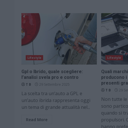
Lifestyle
Lifestyle
Gpl o Ibrido, quale scegliere:
Quali marchi
l’analisi svela pro e contro
producono i 
presenti gr
T B
29 Settembre 2025
T B
29 Se
La scelta tra un’auto a GPL e
Non tutte le
un’auto ibrida rappresenta oggi
sono partico
un tema di grande attualità nel...
quando si tr
propulsori.
Read More
hanno preferi