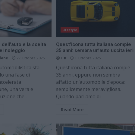
Lifestyle
 dell’auto e la scelta
Quest’icona tutta italiana compie
el noleggio
35 anni: sembra un’auto uscita ieri
ione
27 Ottobre 2025
T B
1 Ottobre 2025
automobilistica sta
Quest’icona tutta italiana compie
o una fase di
35 anni, eppure non sembra
accelerata
affatto un’automobile d’epoca:
one, una vera e
semplicemente meravigliosa.
uzione che...
Quando parliamo di...
Read More