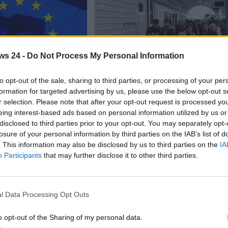
ws 24 -
Do Not Process My Personal Information
Lifestyle
to opt-out of the sale, sharing to third parties, or processing of your per
formation for targeted advertising by us, please use the below opt-out s
elettrico: il colosso
“Vogliono fare cassa su di noi”:
r selection. Please note that after your opt-out request is processed y
piazza l’Unione
pendolari in protesta per una
decisione assurda
eing interest-based ads based on personal information utilized by us or
disclosed to third parties prior to your opt-out. You may separately opt-
obre 2025
T B
30 Settembre 2025
losure of your personal information by third parties on the IAB’s list of
 produrre soltanto
Moltissimi pendolari non hanno
. This information may also be disclosed by us to third parties on the
IA
lettriche
preso bene una decisione recente
Participants
that may further disclose it to other third parties.
o totale di questo
in merito a una vicenda specifica.
a casa europea ha
Che cosa...
.
l Data Processing Opt Outs
Read More
o opt-out of the Sharing of my personal data.