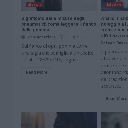
Lifestyle
Lifestyle
Significato delle misure degli
Analisi finan
pneumatici: come leggere il fianco
noleggio a l
della gomma
transizione
all’utilizzo
Team Redazione
17 Luglio 2026
Team Redaz
Sul fianco di ogni gomma corre
Il panorama 
una sigla che somiglia a un codice
attraversan
cifrato: 185/65 R15, seguito...
mutazione st
allontanand
Read More
dai tradizion
acquisto...
Read More