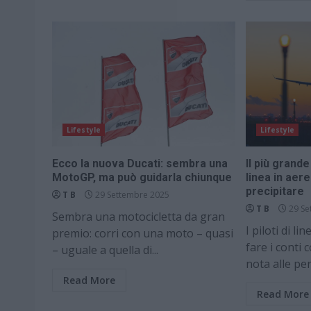
Lifestyle
Lifestyle
Ecco la nuova Ducati: sembra una
Il più grande
MotoGP, ma può guidarla chiunque
linea in aere
precipitare
T B
29 Settembre 2025
T B
29 Se
Sembra una motocicletta da gran
I piloti di l
premio: corri con una moto – quasi
fare i conti
– uguale a quella di...
nota alle per
Read More
Read More