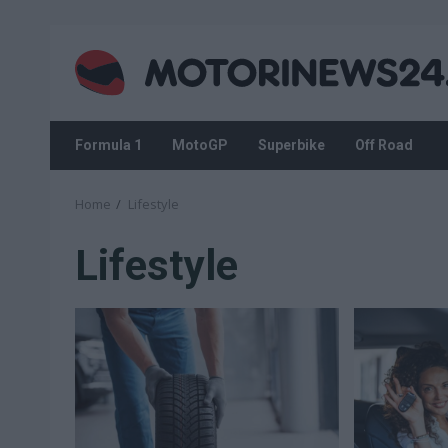
Skip
to
content
Formula 1
MotoGP
Superbike
Off Road
Home
Lifestyle
Lifestyle