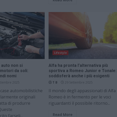
Lifestyle
 auto non si
Alfa ha pronta l’alternativa più
motori da soli:
sportiva a Romeo Junior e Tonale:
andi nomi
soddisferà anche i più esigenti
ttembre 2025
T B
29 Settembre 2025
 case automobilistiche
Il mondo degli appassionati di Alfa
larmente originali
Romeo è in fermento per le voci
atta di produrre
riguardanti il possibile ritorno...
 Queste
Read More
to farseli...