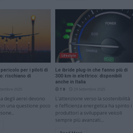
Lifestyle
 pericolo per i piloti di
Le ibride plug-in che fanno più di
o: rischiano di
300 km in elettrico: disponibili
anche in Italia
ttembre 2025
T B
29 Settembre 2025
inea degli aerei devono
L’attenzione verso la sostenibilità
 con una questione poco
e l’efficienza energetica ha spinto i
sone...
produttori a sviluppare veicoli
sempre più avanzati....
Read More