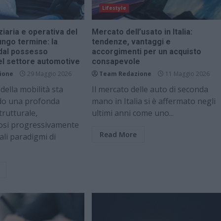
Lifestyle
ziaria e operativa del
Mercato dell’usato in Italia:
ungo termine: la
tendenze, vantaggi e
 dal possesso
accorgimenti per un acquisto
 nel settore automotive
consapevole
ione
29 Maggio 2026
Team Redazione
11 Maggio 2026
della mobilità sta
Il mercato delle auto di seconda
do una profonda
mano in Italia si è affermato negli
rutturale,
ultimi anni come uno...
osi progressivamente
Read More
ali paradigmi di