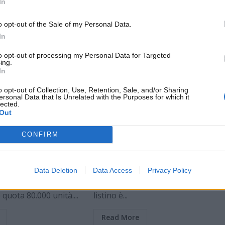
In
o opt-out of the Sale of my Personal Data.
In
to opt-out of processing my Personal Data for Targeted
ing.
In
Lifestyle
o opt-out of Collection, Use, Retention, Sale, and/or Sharing
ersonal Data that Is Unrelated with the Purposes for which it
lected.
se triplica le vendite
Arrivano in Europa le Porsche low
Out
meno BYD può
cost: listino super ghiotto, che
o
occasione
CONFIRM
ttembre 2025
T B
30 Settembre 2025
onsolidato una
In Europa arrivano quelle che
irca 25-30.000 veicoli
vengono considerate le Porsche
Data Deletion
Data Access
Privacy Policy
almente, l’obiettivo è
low cost, incredibile ma vero: il
quota 80.000 unità....
listino è...
Read More