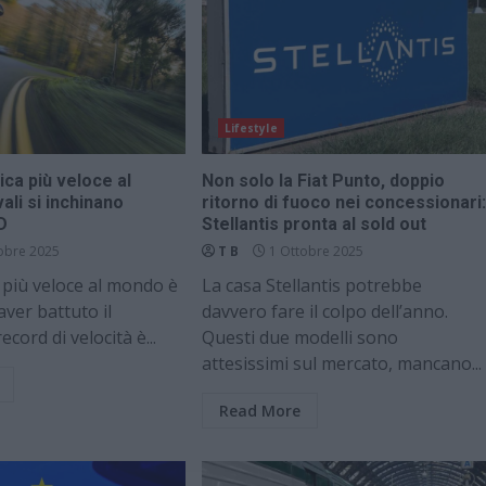
Lifestyle
ica più veloce al
Non solo la Fiat Punto, doppio
ali si inchinano
ritorno di fuoco nei concessionari:
D
Stellantis pronta al sold out
obre 2025
T B
1 Ottobre 2025
 più veloce al mondo è
La casa Stellantis potrebbe
 aver battuto il
davvero fare il colpo dell’anno.
cord di velocità è...
Questi due modelli sono
attesissimi sul mercato, mancano...
Read More