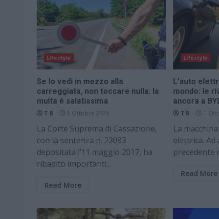
Lifestyle
Lifestyle
Se lo vedi in mezzo alla
L’auto elettr
carreggiata, non toccare nulla: la
mondo: le riv
multa è salatissima
ancora a BY
T B
1 Ottobre 2025
T B
1 Ott
La Corte Suprema di Cassazione,
La macchina
con la sentenza n. 23093
elettrica. Ad
depositata l’11 maggio 2017, ha
precedente re
ribadito importanti...
Read More
Read More