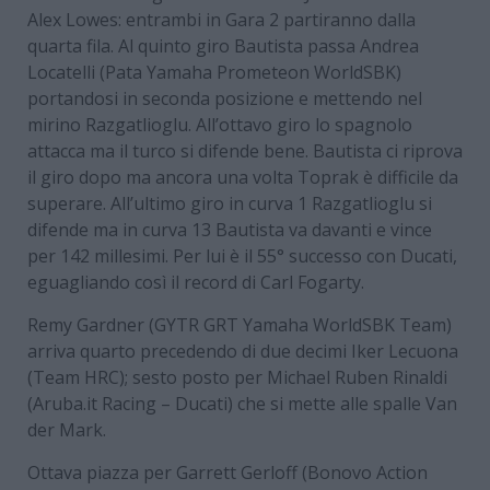
Alex Lowes: entrambi in Gara 2 partiranno dalla
quarta fila. Al quinto giro Bautista passa Andrea
Locatelli (Pata Yamaha Prometeon WorldSBK)
portandosi in seconda posizione e mettendo nel
mirino Razgatlioglu. All’ottavo giro lo spagnolo
attacca ma il turco si difende bene. Bautista ci riprova
il giro dopo ma ancora una volta Toprak è difficile da
superare. All’ultimo giro in curva 1 Razgatlioglu si
difende ma in curva 13 Bautista va davanti e vince
per 142 millesimi. Per lui è il 55° successo con Ducati,
eguagliando così il record di Carl Fogarty.
Remy Gardner (GYTR GRT Yamaha WorldSBK Team)
arriva quarto precedendo di due decimi Iker Lecuona
(Team HRC); sesto posto per Michael Ruben Rinaldi
(Aruba.it Racing – Ducati) che si mette alle spalle Van
der Mark.
Ottava piazza per Garrett Gerloff (Bonovo Action