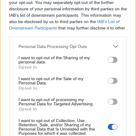
your opt-out. You may separately opt-out of the further
dopo ben 35 cambi di posizione.
disclosure of your personal information by third parties on the
Bautista al via si porta davanti a Razgatlioglu che
IAB’s list of downstream participants. This information may
also be disclosed by us to third parties on the
IAB’s List of
però è in staccata alla prima curva va al comando e
Downstream Participants
that may further disclose it to other
allunga leggermente. Il campione del mondo però
third parties.
torna davanti all’inizio del secondo, terzo e quarto
giro. La stella Yamaha resiste in staccata.
Personal Data Processing Opt Outs
Al sesto giro Bautista riesce ad andare al comando
I want to opt-out of the Sharing of my
personal data.
ma Toprak risponde in curva 5. Lo spagnolo al
Opted In
settimo giro torna di nuovo in testa, resistendo poi
agli attacchi del turco all’esterno in curva 10 e 11.
I want to opt-out of the Sale of my
Personal Data.
Opted In
Bautista al nono giro torna al comando alla prima
curva e ci resta fino a curva 13 quando il pilota
I want to opt-out of processing my
Personal Data for Targeted Advertising.
Yamaha si rimette davanti. Il campione del mondo si
Opted In
rimette davanti a tutti andando verso la prima curva
e poi i due si scambiano le posizioni in curva 5.
I want to opt-out of Collection, Use,
Retention, Sale, and/or Sharing of my
Personal Data that Is Unrelated with the
All’inizio del 12° giro Bautista nelle prime tre curve
Purposes for which it was collected.