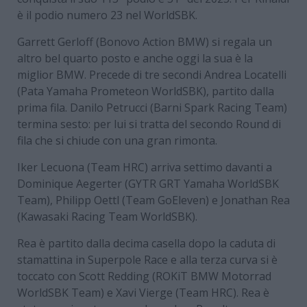
è il podio numero 23 nel WorldSBK.
Garrett Gerloff (Bonovo Action BMW) si regala un
altro bel quarto posto e anche oggi la sua è la
miglior BMW. Precede di tre secondi Andrea Locatelli
(Pata Yamaha Prometeon WorldSBK), partito dalla
prima fila. Danilo Petrucci (Barni Spark Racing Team)
termina sesto: per lui si tratta del secondo Round di
fila che si chiude con una gran rimonta.
Iker Lecuona (Team HRC) arriva settimo davanti a
Dominique Aegerter (GYTR GRT Yamaha WorldSBK
Team), Philipp Oettl (Team GoEleven) e Jonathan Rea
(Kawasaki Racing Team WorldSBK).
Rea è partito dalla decima casella dopo la caduta di
stamattina in Superpole Race e alla terza curva si è
toccato con Scott Redding (ROKiT BMW Motorrad
WorldSBK Team) e Xavi Vierge (Team HRC). Rea è