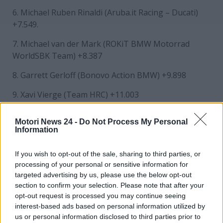
6. Michael Ruben Rinaldi (Aruba.it Racing – Ducati)
+7.549.
7. Michael van der Mark (ROKiT BMW Motorrad
WorldSBK Team) +8.387
8. Garrett Gerloff (Bonovo Action BMW) +9.898
9. Xavi Vierge (Team HRC) +11.003
Giro veloce: Toprak Razgatlioglu (Yamaha) –
Motori News 24 -
Do Not Process My Personal
1’39.826, nuovo giro record
Information
Alvaro Bautista (Aruba.it Racing – Ducati) centra la
If you wish to opt-out of the sale, sharing to third parties, or
sua 56^ vittoria nel Campionato del Mondo MOTUL
processing of your personal or sensitive information for
FIM Superbike e supera così Carl Fogarty. Lo
targeted advertising by us, please use the below opt-out
spagnolo fa sua anche Gara 2 del Round Pirelli del
section to confirm your selection. Please note that after your
Portogallo battendo Toprak Razgatlioglu (Pata
opt-out request is processed you may continue seeing
Yamaha Prometeon WorldSBK): all’Autodromo
interest-based ads based on personal information utilized by
Internacional do Algarve tutto si decide in volata
us or personal information disclosed to third parties prior to