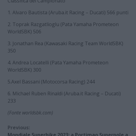
Classifica del Campionato
1. Alvaro Bautista (Aruba.it Racing – Ducati) 566 punti
2. Toprak Razgatlioglu (Pata Yamaha Prometeon
WorldSBK) 506
3. Jonathan Rea (Kawasaki Racing Team WorldSBK)
350
4. Andrea Locatelli (Pata Yamaha Prometeon
WorldSBK) 300
5.Axel Bassani (Motocorsa Racing) 244
6. Michael Ruben Rinaldi (Aruba.it Racing – Ducati)
233
(Fonte worldsbk.com)
Continue
Previous:
Mondiale Superbike 2023: a Portimao Superpole a