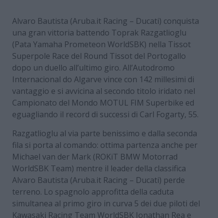
Alvaro Bautista (Aruba.it Racing – Ducati) conquista
una gran vittoria battendo Toprak Razgatlioglu
(Pata Yamaha Prometeon WorldSBK) nella Tissot
Superpole Race del Round Tissot del Portogallo
dopo un duello all’ultimo giro. All’Autodromo
Internacional do Algarve vince con 142 millesimi di
vantaggio e si avvicina al secondo titolo iridato nel
Campionato del Mondo MOTUL FIM Superbike ed
eguagliando il record di successi di Carl Fogarty, 55.
Razgatlioglu al via parte benissimo e dalla seconda
fila si porta al comando: ottima partenza anche per
Michael van der Mark (ROKiT BMW Motorrad
WorldSBK Team) mentre il leader della classifica
Alvaro Bautista (Aruba.it Racing – Ducati) perde
terreno. Lo spagnolo approfitta della caduta
simultanea al primo giro in curva 5 dei due piloti del
Kawasaki Racing Team WorldSBK Jonathan Rea e