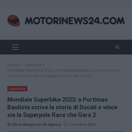
Skip
to
content
PRIMARY
MENU
Home
Superbike
Mondiale Superbike 2023: a Portimao Bautista scrive la storia di
Ducati e vince sia la Superpole Race che Gara 2
Superbike
Mondiale Superbike 2023: a Portimao
Bautista scrive la storia di Ducati e vince
sia la Superpole Race che Gara 2
Silvia Mangione SG Agency
1 Ottobre 2023