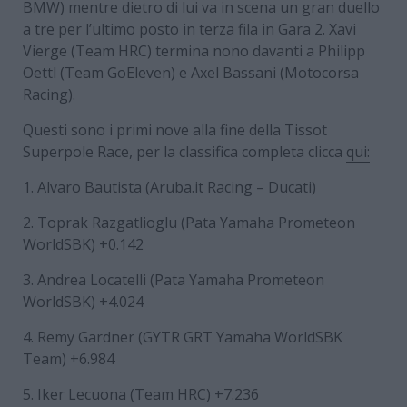
BMW) mentre dietro di lui va in scena un gran duello
a tre per l’ultimo posto in terza fila in Gara 2. Xavi
Vierge (Team HRC) termina nono davanti a Philipp
Oettl (Team GoEleven) e Axel Bassani (Motocorsa
Racing).
Questi sono i primi nove alla fine della Tissot
Superpole Race, per la classifica completa clicca
qui:
1. Alvaro Bautista (Aruba.it Racing – Ducati)
2. Toprak Razgatlioglu (Pata Yamaha Prometeon
WorldSBK) +0.142
3. Andrea Locatelli (Pata Yamaha Prometeon
WorldSBK) +4.024
4. Remy Gardner (GYTR GRT Yamaha WorldSBK
Team) +6.984
5. Iker Lecuona (Team HRC) +7.236