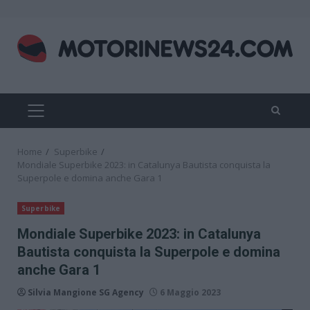
Skip
to
content
PRIMARY
MENU
Home
Superbike
Mondiale Superbike 2023: in Catalunya Bautista conquista la
Superpole e domina anche Gara 1
Superbike
Mondiale Superbike 2023: in Catalunya
Bautista conquista la Superpole e domina
anche Gara 1
Silvia Mangione SG Agency
6 Maggio 2023