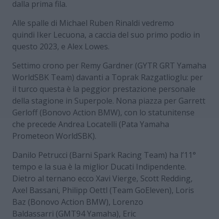
dalla prima fila.
Alle spalle di Michael Ruben Rinaldi vedremo
quindi Iker Lecuona, a caccia del suo primo podio in
questo 2023, e Alex Lowes.
Settimo crono per Remy Gardner (GYTR GRT Yamaha
WorldSBK Team) davanti a Toprak Razgatlioglu: per
il turco questa è la peggior prestazione personale
della stagione in Superpole. Nona piazza per Garrett
Gerloff (Bonovo Action BMW), con lo statunitense
che precede Andrea Locatelli (Pata Yamaha
Prometeon WorldSBK).
Danilo Petrucci (Barni Spark Racing Team) ha l’11°
tempo e la sua è la miglior Ducati Indipendente.
Dietro al ternano ecco Xavi Vierge, Scott Redding,
Axel Bassani, Philipp Oettl (Team GoEleven), Loris
Baz (Bonovo Action BMW), Lorenzo
Baldassarri (GMT94 Yamaha), Eric