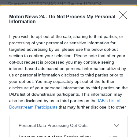
Granado (PETRONAS MIE Racing HONDA
Team), Brad Ray e Ivo Lopes. 21° tempo per Hafizh
Motori News 24 -
Do Not Process My Personal
Syahrin (PETRONAS MIE Racing HONDA Team) che
Information
precede Tom Sykes (Kawasaki Puccetti
Racing), Oliver Konig (Orelac Racing MOVISIO), Isaac
If you wish to opt-out of the sale, sharing to third parties, or
Viñales (TPR by Viñales Racing) e Gabriele Ruiu.
processing of your personal or sensitive information for
targeted advertising by us, please use the below opt-out
Questi sono i primi sei alla fine della Superpole nel
section to confirm your selection. Please note that after your
WorldSBK,
per la classifica completa clicca qui:
opt-out request is processed you may continue seeing
interest-based ads based on personal information utilized by
1. Alvaro Bautista (Aruba.it Racing – Ducati) 1’40.264
us or personal information disclosed to third parties prior to
your opt-out. You may separately opt-out of the further
2. Dominique Aegerter (GYTR GRT Yamaha
disclosure of your personal information by third parties on the
WorldSBK) +0.473
IAB’s list of downstream participants. This information may
also be disclosed by us to third parties on the
IAB’s List of
3. Jonathan Rea (Kawasaki Racing Team WorldSBK)
Downstream Participants
that may further disclose it to other
+0.497
third parties.
4. Michael Ruben Rinaldi (Aruba.it Racing – Ducati)
Personal Data Processing Opt Outs
+0.507
I want to opt-out of the Sharing of my