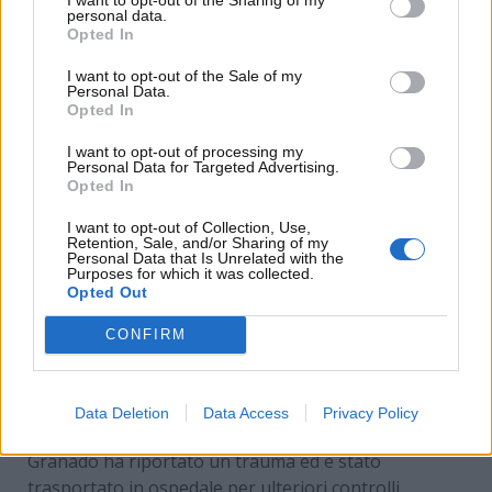
5. Iker Lecuona (Team HRC) +0.519
personal data.
Opted In
6. Alex Lowes (Kawasaki Racing Team WorldSBK)
I want to opt-out of the Sale of my
+0.707
Personal Data.
Opted In
La prima gara del Round Prosecco DOC di Catalogna
I want to opt-out of processing my
valida per il Campionato del Mondo MOTUL FIM
Personal Data for Targeted Advertising.
Superbike al Circuit de Barcelona-Catalunya va ad
Opted In
Alvaro Bautista (Aruba.it Racing – Ducati) che si
I want to opt-out of Collection, Use,
regala il quarto successo consecutivo. Al quarto dei
Retention, Sale, and/or Sharing of my
23 giri inizialmente previsti viene esposta la bandiera
Personal Data that Is Unrelated with the
Purposes for which it was collected.
rossa: la gara riparte sulla distanza di 17 giri e
Opted Out
Bautista vince con otto secondi e otto decimi di
CONFIRM
margine.
Al quarto giro in uscita da curva 11 Eric Granado
(PETRONAS MIE Racing HONDA Team) cade e viene
Data Deletion
Data Access
Privacy Policy
poi portato al centro medico per accertamenti.
Granado ha riportato un trauma ed è stato
trasportato in ospedale per ulteriori controlli.