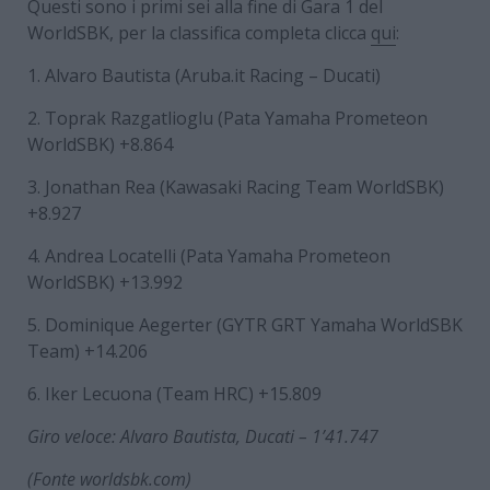
Questi sono i primi sei alla fine di Gara 1 del
WorldSBK, per la classifica completa clicca
qui
:
1. Alvaro Bautista (Aruba.it Racing – Ducati)
2. Toprak Razgatlioglu (Pata Yamaha Prometeon
WorldSBK) +8.864
3. Jonathan Rea (Kawasaki Racing Team WorldSBK)
+8.927
4. Andrea Locatelli (Pata Yamaha Prometeon
WorldSBK) +13.992
5. Dominique Aegerter (GYTR GRT Yamaha WorldSBK
Team) +14.206
6. Iker Lecuona (Team HRC) +15.809
Giro veloce: Alvaro Bautista, Ducati – 1’41.747
(Fonte worldsbk.com)