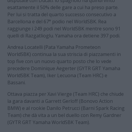
disputate con Ducati: lo spagnolo ha quindi vinto
esattamente il 50% delle gare a cui ha preso parte.
Per lui si tratta del quarto successo consecutivo a
Barcellona e del 67° podio nel WorldSBK. Rea
raggiunge i 249 podi nel WorldSBK mentre sono 91
quelli di Razgatlioglu. Yamaha ora detiene 397 podi.
Andrea Locatelli (Pata Yamaha Prometeon
WorldSBK) continua la sua striscia di piazzamenti in
top five con un nuovo quarto posto che lo vede
precedere Dominique Aegerter (GYTR GRT Yamaha
WorldSBK Team), Iker Lecuona (Team HRC) e
Bassani.
Ottava piazza per Xavi Vierge (Team HRC) che chiude
la gara davanti a Garrett Gerloff (Bonovo Action
BMW) e al rookie Danilo Petrucci (Barni Spark Racing
Team) che dà vita a un bel duello con Remy Gardner
(GYTR GRT Yamaha WorldSBK Team).