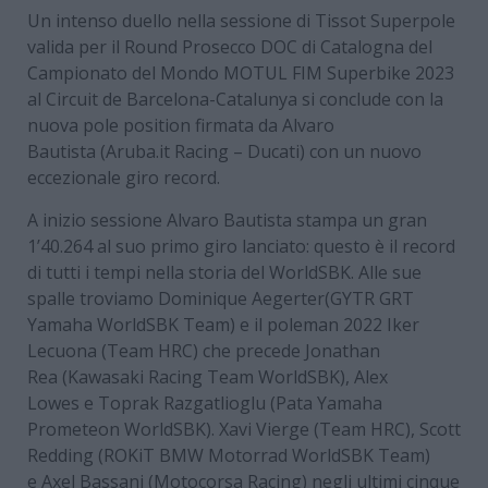
Un intenso duello nella sessione di Tissot Superpole
valida per il Round Prosecco DOC di Catalogna del
Campionato del Mondo MOTUL FIM Superbike 2023
al Circuit de Barcelona-Catalunya si conclude con la
nuova pole position firmata da Alvaro
Bautista (Aruba.it Racing – Ducati) con un nuovo
eccezionale giro record.
A inizio sessione Alvaro Bautista stampa un gran
1’40.264 al suo primo giro lanciato: questo è il record
di tutti i tempi nella storia del WorldSBK. Alle sue
spalle troviamo Dominique Aegerter(GYTR GRT
Yamaha WorldSBK Team) e il poleman 2022 Iker
Lecuona (Team HRC) che precede Jonathan
Rea (Kawasaki Racing Team WorldSBK), Alex
Lowes e Toprak Razgatlioglu (Pata Yamaha
Prometeon WorldSBK). Xavi Vierge (Team HRC), Scott
Redding (ROKiT BMW Motorrad WorldSBK Team)
e Axel Bassani (Motocorsa Racing) negli ultimi cinque