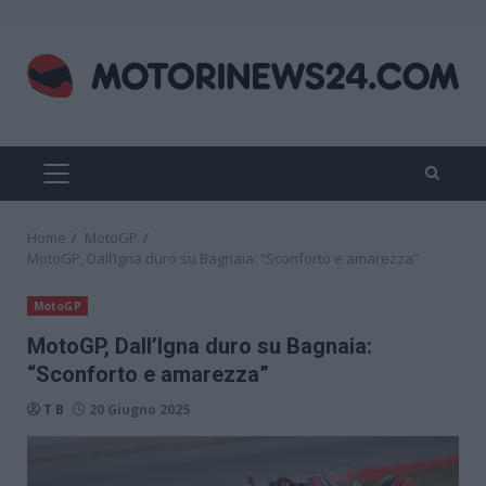
Skip
to
content
PRIMARY
MENU
Home
MotoGP
MotoGP, Dall’Igna duro su Bagnaia: “Sconforto e amarezza”
MotoGP
MotoGP, Dall’Igna duro su Bagnaia:
“Sconforto e amarezza”
T B
20 Giugno 2025