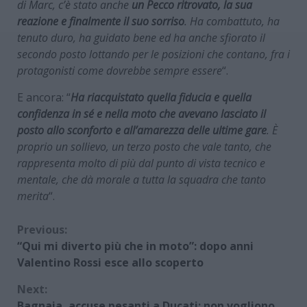
di Marc, c’è stato anche
un Pecco ritrovato, la sua
reazione e finalmente il suo sorriso
. Ha combattuto, ha
tenuto duro, ha guidato bene ed ha anche sfiorato il
secondo posto lottando per le posizioni che contano, fra i
protagonisti come dovrebbe sempre essere
“.
E ancora: “
Ha riacquistato quella fiducia e quella
confidenza in sé e nella moto che avevano lasciato il
posto allo sconforto e all’amarezza delle ultime gare
. È
proprio un sollievo, un terzo posto che vale tanto, che
rappresenta molto di più dal punto di vista tecnico e
mentale, che dà morale a tutta la squadra che tanto
merita
“.
Continue
Previous:
“Qui mi diverto più che in moto”: dopo anni
Reading
Valentino Rossi esce allo scoperto
Next:
Bagnaia, accuse pesanti a Ducati: non vogliono