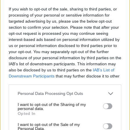
suoi tifosi ora si aspettano una conferma in
If you wish to opt-out of the sale, sharing to third parties, or
occasione del prossimo GP d’Italia sul circuito del
processing of your personal or sensitive information for
Mugello. Ma che cosa ha detto Gigi Dall’Igna sul
targeted advertising by us, please use the below opt-out
momento di Pecco? Ecco le sue parole.
section to confirm your selection. Please note that after your
opt-out request is processed you may continue seeing
interest-based ads based on personal information utilized by
Le dichiarazioni di Gigi
us or personal information disclosed to third parties prior to
Dall’Igna su Pecco Bagnaia a
your opt-out. You may separately opt-out of the further
disclosure of your personal information by third parties on the
poche ore dalla gara del
IAB’s list of downstream participants. This information may
also be disclosed by us to third parties on the
IAB’s List of
Mugello
Downstream Participants
that may further disclose it to other
third parties.
Il direttore generale di Ducati Corse,
Gigi Dall’Igna
,
Personal Data Processing Opt Outs
ha confermato le buone sensazioni che si sono
registrate sul passo di
Pecco Bagnaia
in occasione
I want to opt-out of the Sharing of my
personal data.
della gara domenicale sul circuito Ciudad del Motor
Opted In
de Aragón. Il sorriso di Pecco alla fine della gara è
stato abbastanza lampante. Ecco le dichiarazioni di
I want to opt-out of the Sale of my
Personal Data.