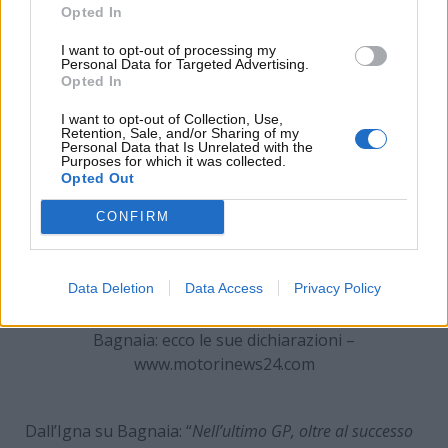
Dall’Igna sul conto del pilota italiano.
Opted In
I want to opt-out of processing my
Personal Data for Targeted Advertising.
Opted In
I want to opt-out of Collection, Use,
Retention, Sale, and/or Sharing of my
Personal Data that Is Unrelated with the
Purposes for which it was collected.
Opted Out
CONFIRM
Data Deletion
Data Access
Privacy Policy
Le parole di Gigi Dall’Igna sul momento di Pecco
Bagnaia: ecco le sue dichiarazioni –
www.motorinews24.com
Dall’Igna su Bagnaia: “
Nell’ultimo GP, oltre al successo