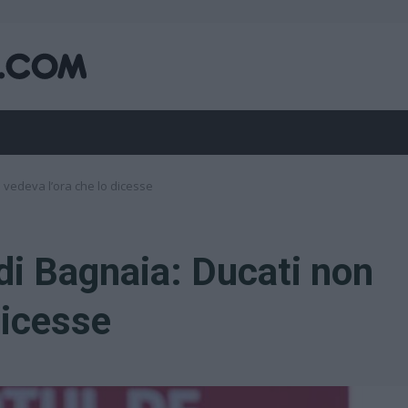
 vedeva l’ora che lo dicesse
di Bagnaia: Ducati non
dicesse