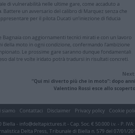
e di vulnerabilità nelle ultime gare, come accaduto a
a. Battere un avversario del calibro di Marquez senza che
presentare per il pilota Ducati un’iniezione di fiducia
e Bagnaia con aggiornamenti tecnici mirati e con un lavoro
ni della moto in ogni condizione, confermando l’ambizione
campionato. Le prossime gare saranno dunque fondamentali
o dal tre volte iridato potrà tradursi in risultati concreti.
Next
“Qui mi diverto più che in moto”: dopo ann
Valentino Rossi esce allo scopert
i siamo
Contattaci
Disclaimer
Privacy policy
Cookie poli
00 Biella - info@deltapictures.it - Cap. Soc. € 50.000 i.v. - P.
rnalistica Delta Press, Tribunale di Biella n. 579 del 07/01/2