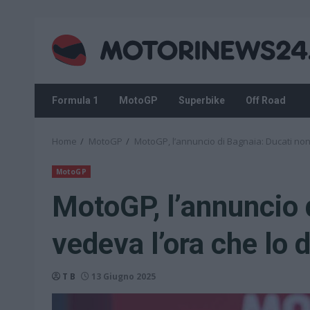
Skip
to
content
Formula 1
MotoGP
Superbike
Off Road
Home
MotoGP
MotoGP, l’annuncio di Bagnaia: Ducati non
MotoGP
MotoGP, l’annuncio 
vedeva l’ora che lo 
T B
13 Giugno 2025