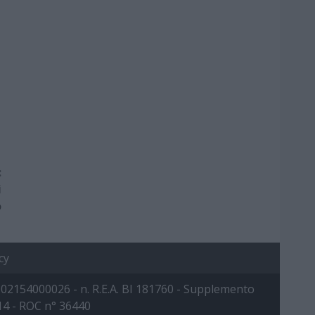
:
i
o
cy
 IVA: 02154000026 - n. R.E.A. BI 181760 - Supplemento
014 - ROC n° 36440