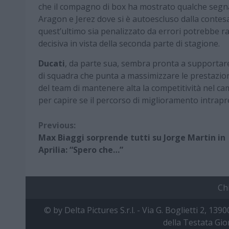
che il compagno di box ha mostrato qualche segnal
Aragon e Jerez dove si è autoescluso dalla contes
quest’ultimo sia penalizzato da errori potrebbe rap
decisiva in vista della seconda parte di stagione.
Ducati
, da parte sua, sembra pronta a supportar
di squadra che punta a massimizzare le prestazio
del team di mantenere alta la competitività nel 
per capire se il percorso di miglioramento intrapres
Continue
Previous:
Max Biaggi sorprende tutti su Jorge Martin in
Reading
Aprilia: “Spero che…”
Ch
© by Delta Pictures S.r.l. - Via G. Boglietti 2, 139
della Testata Gio