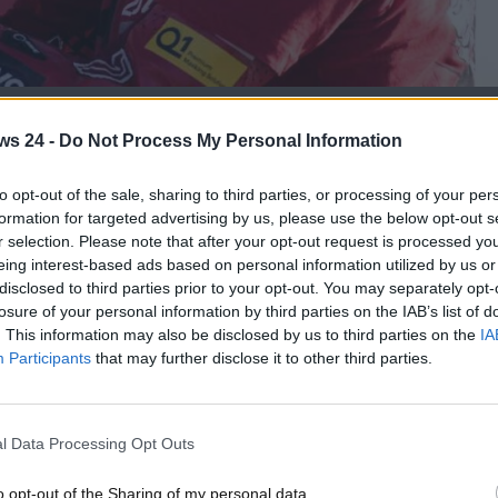
 aspettava da tempo! -www.MotoriNews24.com
ws 24 -
Do Not Process My Personal Information
l team
aspettavano da tempo: ora, siamo pronti per
to opt-out of the sale, sharing to third parties, or processing of your per
caniz,
Francesco Bagnaia
ha mostrato segnali di ripresa
formation for targeted advertising by us, please use the below opt-out s
r selection. Please note that after your opt-out request is processed y
mando di essere sulla strada giusta per ritrovare la giusta
eing interest-based ads based on personal information utilized by us or
ante un nono posto a sei decimi dal leader Maverick Vinales,
disclosed to third parties prior to your opt-out. You may separately opt-
i piuttosto che sulla pura velocità sul giro.
losure of your personal information by third parties on the IAB’s list of
. This information may also be disclosed by us to third parties on the
IA
entare soluzioni per migliorare il comportamento della su
Participants
that may further disclose it to other third parties.
i fondamentali per recuperare quel feeling che negli ultimi
nquistato recentemente grazie all’adozione di dischi freno
chetto aerodinamico.
l Data Processing Opt Outs
lla guida,”
ha dichiarato Bagnaia. Il nuovo pacchetto ha
denziato alcune criticità in altre sezioni dove la moto tende
o opt-out of the Sharing of my personal data.