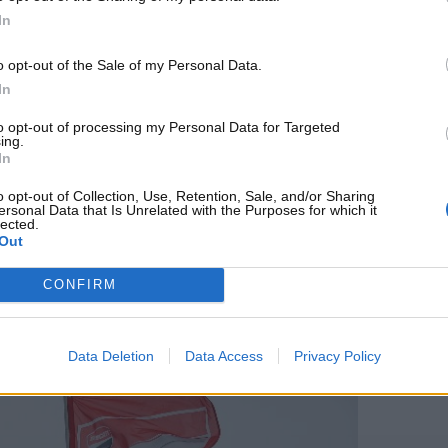
sarà fondamentale analizzare ulteriori dati, soprattutto
In
un test a Barcellona nei prossimi giorni. Inoltre, Bagnaia
della pista, molto gommata, hanno reso difficile effettuare
o opt-out of the Sale of my Personal Data.
damentali per decidere il materiale da portare al prossimo
In
to opt-out of processing my Personal Data for Targeted
ing.
ridate
In
o opt-out of Collection, Use, Retention, Sale, and/or Sharing
amenti cruciali per Bagnaia: il
Mugello
e
Assen
, piste su
ersonal Data that Is Unrelated with the Purposes for which it
lected.
ti. Attualmente, il distacco in classifica iridata da Marc
Out
complicato il sogno di riaprire la lotta per il titolo
CONFIRM
Data Deletion
Data Access
Privacy Policy