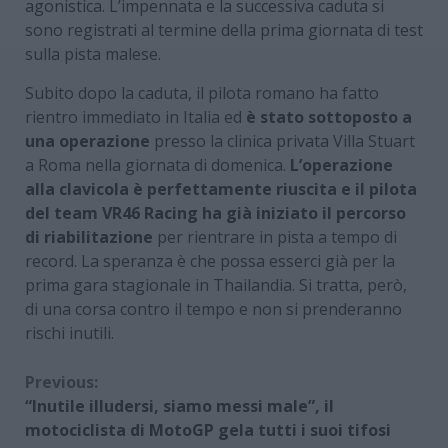
agonistica. L’impennata e la successiva caduta si
sono registrati al termine della prima giornata di test
sulla pista malese.
Subito dopo la caduta, il pilota romano ha fatto
rientro immediato in Italia ed
è stato sottoposto a
una operazione
presso la clinica privata Villa Stuart
a Roma nella giornata di domenica.
L’operazione
alla clavicola è perfettamente riuscita e il pilota
del team VR46 Racing ha già iniziato il percorso
di riabilitazione
per rientrare in pista a tempo di
record. La speranza è che possa esserci già per la
prima gara stagionale in Thailandia. Si tratta, però,
di una corsa contro il tempo e non si prenderanno
rischi inutili.
Continue
Previous:
“Inutile illudersi, siamo messi male”, il
Reading
motociclista di MotoGP gela tutti i suoi tifosi