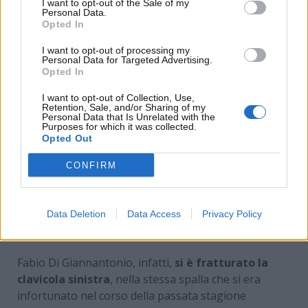
I want to opt-out of the Sale of my
Personal Data.
Opted In
I want to opt-out of processing my
Personal Data for Targeted Advertising.
Opted In
I want to opt-out of Collection, Use,
Retention, Sale, and/or Sharing of my
Personal Data that Is Unrelated with the
Purposes for which it was collected.
Opted Out
CONFIRM
La triste notizia per il pilota di MotoGP –
Data Deletion
Data Access
Privacy Policy
www.motorinews24.com
Fabio Di Giannantonio, infatti,
si è fratturato la
clavicola sinistra
, nella stessa spalla che si era
infortunato nel corso della passata stagione