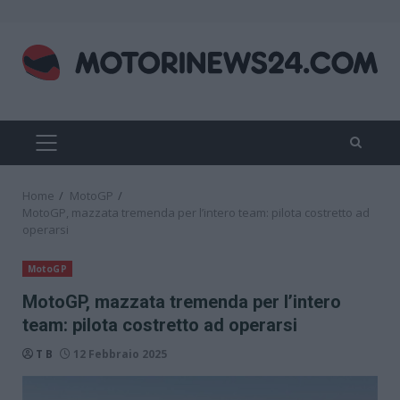
Skip
to
content
PRIMARY
MENU
Home
MotoGP
MotoGP, mazzata tremenda per l’intero team: pilota costretto ad
operarsi
MotoGP
MotoGP, mazzata tremenda per l’intero
team: pilota costretto ad operarsi
T B
12 Febbraio 2025