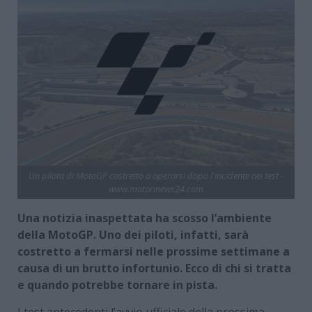
Un pilota di MotoGP costretto a operarsi dopo l'incidente nei test -
www.motorinews24.com
Una notizia inaspettata ha scosso l’ambiente
della MotoGP. Uno dei piloti, infatti, sarà
costretto a fermarsi nelle prossime settimane a
causa di un brutto infortunio. Ecco di chi si tratta
e quando potrebbe tornare in pista.
I test antecedenti l’avvio ufficiale della prossima