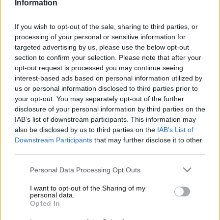
Information
fratturata. Anche
Fabio Di Giannantonio
, però,
dovrà fermarsi ai box a causa di un brutto
If you wish to opt-out of the sale, sharing to third parties, or
infortunio che si è registrato nei test di Sepang
.
processing of your personal or sensitive information for
Ecco tutti i dettagli sulle sue condizioni di salute.
targeted advertising by us, please use the below opt-out
section to confirm your selection. Please note that after your
Di Giannantonio costretto
opt-out request is processed you may continue seeing
interest-based ads based on personal information utilized by
all’operazione: è in dubbio
us or personal information disclosed to third parties prior to
your opt-out. You may separately opt-out of the further
per la prima gara di MotoGP
disclosure of your personal information by third parties on the
IAB’s list of downstream participants. This information may
Il pilota di Roma si è separato dal team Gresini, ma è
also be disclosed by us to third parties on the
IAB’s List of
comunque rimasta nell’orbita Ducati firmando un
Downstream Participants
that may further disclose it to other
nuovo contratto con il
team VR46 Racing
. Il suo
third parties.
esordio nel test di Sepang, però, non è andato come
Personal Data Processing Opt Outs
sperato. Il 26enne pilota italiano, infatti, al termine
della sessione è rimasto
coinvolto in una brutta
I want to opt-out of the Sharing of my
personal data.
caduta dopo una banale impennata
. Un gesto che
Opted In
è costato molto caro.