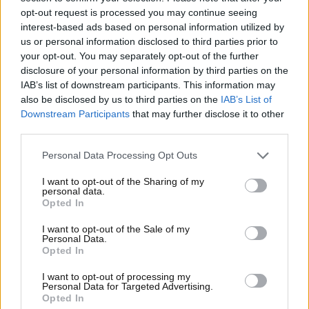
per la propria Scuderia.
opt-out request is processed you may continue seeing
interest-based ads based on personal information utilized by
Formula Uno, anche Valtteri
us or personal information disclosed to third parties prior to
your opt-out. You may separately opt-out of the further
Bottas nel mirino di Cadillac:
disclosure of your personal information by third parties on the
IAB’s list of downstream participants. This information may
il punto della situazione
also be disclosed by us to third parties on the
IAB’s List of
Downstream Participants
that may further disclose it to other
Chi prenderà il posto nelle due auto che saranno
third parties.
messe a disposizione da Cadillac, in vista della
prossima stagione di Formula Uno?
Le valutazioni
Personal Data Processing Opt Outs
sono già entrate nel vivo e, come ammesso di
I want to opt-out of the Sharing of my
recente da
Mario Andretti
, ci sono in ballo anche dei
personal data.
profili di una certa esperienza e caratura.
Opted In
I want to opt-out of the Sale of my
Personal Data.
Opted In
I want to opt-out of processing my
Personal Data for Targeted Advertising.
Opted In