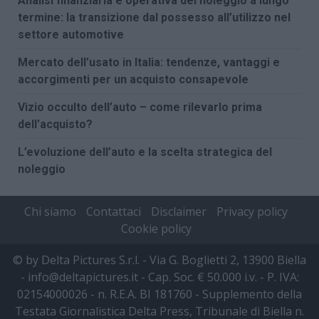
Analisi finanziaria e operativa del noleggio a lungo
termine: la transizione dal possesso all’utilizzo nel
settore automotive
Mercato dell’usato in Italia: tendenze, vantaggi e
accorgimenti per un acquisto consapevole
Vizio occulto dell’auto – come rilevarlo prima
dell’acquisto?
L’evoluzione dell’auto e la scelta strategica del
noleggio
Chi siamo
Contattaci
Disclaimer
Privacy policy
Cookie policy
© by Delta Pictures S.r.l. - Via G. Boglietti 2, 13900 Biella
- info@deltapictures.it - Cap. Soc. € 50.000 i.v. - P. IVA:
02154000026 - n. R.E.A. BI 181760 - Supplemento della
Testata Giornalistica Delta Press, Tribunale di Biella n.