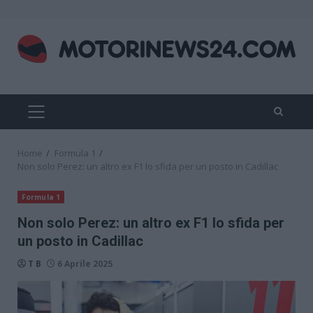
Skip
to
content
PRIMARY
MENU
Home
Formula 1
Non solo Perez: un altro ex F1 lo sfida per un posto in Cadillac
Formula 1
Non solo Perez: un altro ex F1 lo sfida per
un posto in Cadillac
T B
6 Aprile 2025