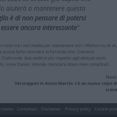
 lo aiuterà a mantenere questa
lio è di non pensare di potersi
essere ancora interessante
”
.
uolo tra i vari media per mantenere vivi i riflettori su di sé,
e possa farlo ritornare in Formula Uno. Scenario
’altronde, due sedili in più rispetto agli abituali venti
i, come Daniel, intende rilanciarsi dopo mesi complicati.
Next
Verstappen in Aston Martin: c’è un nuovo colpo d
scen
i siamo
Contattaci
Disclaimer
Privacy policy
Cookie poli