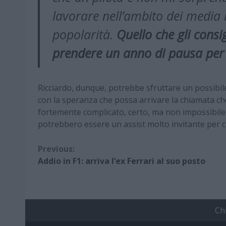
lavorare nell’ambito dei media
popolarità.
Quello che gli consig
prendere un anno di pausa per 
Ricciardo, dunque, potrebbe sfruttare un possibile r
con la speranza che possa arrivare la chiamata ch
fortemente complicato, certo, ma non impossibile. D
potrebbero essere un assist molto invitante per ch
Continue
Previous:
Addio in F1: arriva l’ex Ferrari al suo posto
Reading
Ch