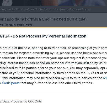
ento può svoltare la vita di Daniel Ricciardo - www.motorinews24.com
lontano dalla Formula Uno: l’ex Red Bull e quel
r la sua carriera.
 per la prossima stagione ormai alle porte. Tanti i motivi
ws 24 -
Do Not Process My Personal Information
n vista di un 2025 che rischia di essere divertente ed
a ai pronostici della vigilia sia legata a uno scenario
to opt-out of the sale, sharing to third parties, or processing of your per
anche a colpi di scena per un’annata che potrebbe
formation for targeted advertising by us, please use the below opt-out s
r selection. Please note that after your opt-out request is processed y
eing interest-based ads based on personal information utilized by us or
cciardo
: l’ex Red Bull non rientra tra i piloti che apriranno la
disclosed to third parties prior to your opt-out. You may separately opt-
 2026. Per quella finestra, è previsto l’esordio in Formula
losure of your personal information by third parties on the IAB’s list of
 dieti team già presenti sulla griglia di partenza. Malgrado l
. This information may also be disclosed by us to third parties on the
IA
Participants
that may further disclose it to other third parties.
di esperienza a cui affidare uno dei due sedili, la sensazione è
idati che partono con un vantaggio sostanziale.
iglia Ricciardo: c’entra il futuro
l Data Processing Opt Outs