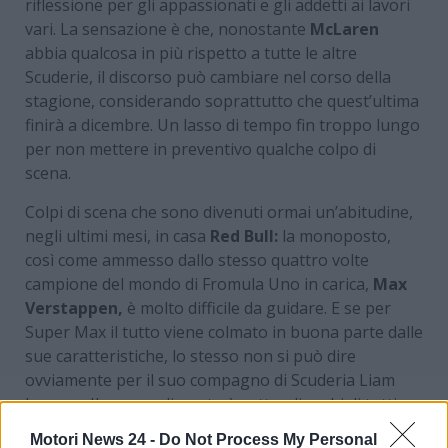
riflessione per gli appassionati e gli addetti ai lavori
vari. La sensazione è che, nonostante
McLaren
abbia qualcosa in più rispetto a tutte le altre
Scuderie, il discorso può cambiare nel corso della
stagione, considerando soprattutto che quest’ultima
finirà a dicembre. Un lasso di tempo fin troppo lungo
per non mettere in preventivo qualche colpo di
scena.
Colpi di scena che sono divenuti ormai un’abitudine,
negli ultimi mesi, in casa
Red Bull:
la monoposto,
così come ammesso dallo stesso quattro volte
campione del mondo di Fromula Uno in carica,
Max
Verstappen,
è molto difficile da guidare. E se per
Super Max il tutto viene colmato in buona parte dalle
sue caratteristiche, lo stesso non si può dire
ovviamente per il suo compagno di Scuderia Liam
Lawson. Il suo rendimento è sotto gli occhi di tutti,
scatenando così le critiche e anche le voci su un
Motori News 24 -
Do Not Process My Personal