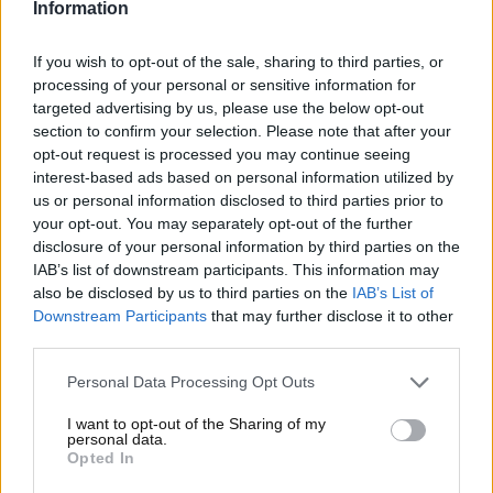
possibile cambio in corso d’opera sulla monoposto
Information
numero due del team di Milton Keynes.
If you wish to opt-out of the sale, sharing to third parties, or
Formula Uno, già scricchiola
processing of your personal or sensitive information for
targeted advertising by us, please use the below opt-out
la posizione di Liam Lawson:
section to confirm your selection. Please note that after your
opt-out request is processed you may continue seeing
Marko spinge già per Hadjar
interest-based ads based on personal information utilized by
us or personal information disclosed to third parties prior to
Liam Lawson è già a rischio:
non potrebbe essere
your opt-out. You may separately opt-out of the further
altrimenti, considerando quello che è stato il suo
disclosure of your personal information by third parties on the
rendimento in queste prime uscite alla guida di Red
IAB’s list of downstream participants. This information may
also be disclosed by us to third parties on the
IAB’s List of
Bull.
Downstream Participants
that may further disclose it to other
third parties.
Personal Data Processing Opt Outs
I want to opt-out of the Sharing of my
personal data.
Opted In