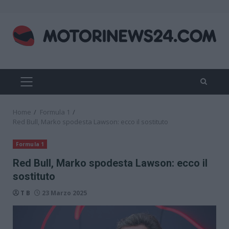
Skip
to
content
PRIMARY
MENU
Home
Formula 1
Red Bull, Marko spodesta Lawson: ecco il sostituto
Formula 1
Red Bull, Marko spodesta Lawson: ecco il
sostituto
T B
23 Marzo 2025