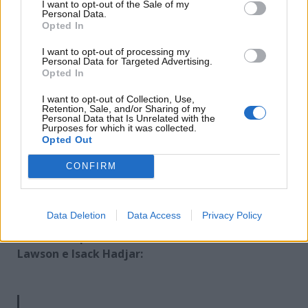
I want to opt-out of the Sale of my
Personal Data.
Opted In
I want to opt-out of processing my
Personal Data for Targeted Advertising.
Opted In
Red Bull: possibile avvicendamento tra Hadjar e
I want to opt-out of Collection, Use,
Retention, Sale, and/or Sharing of my
Lawson, Helmut Marko già mette pressione –
Personal Data that Is Unrelated with the
www.motorinews24.com
Purposes for which it was collected.
Opted Out
CONFIRM
Situazione che avrebbe messo già in preallarme
Helmut Marko
. Quest’ultimo, d’altronde, sembra
essersi già esposto abbastanza ai microfoni della TV
Data Deletion
Data Access
Privacy Policy
Viaplay
nelle ore antecedenti alla gara di Shangai, in
merito a un
possibile avvicendamento tra Liam
Lawson e Isack Hadjar: