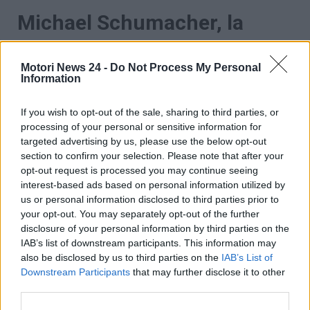
Michael Schumacher, la
notizia che tutti aspettavano
Motori News 24 -
Do Not Process My Personal
da tempo
Information
Quasi 12 anni fa Michael Schumacher venne
If you wish to opt-out of the sale, sharing to third parties, or
coinvolto in un brutto incidente sugli sci. Da allora
le
processing of your personal or sensitive information for
condizioni del pilota
sono state preoccupanti e
targeted advertising by us, please use the below opt-out
tanti tifosi temevano di averlo perso per sempre.
section to confirm your selection. Please note that after your
Tuttavia, a distanza di anni, sembra essersi ripreso. E
opt-out request is processed you may continue seeing
interest-based ads based on personal information utilized by
ora, una bella notizia potrebbe fargli riprendere il
us or personal information disclosed to third parties prior to
buon umore e il sorriso.
your opt-out. You may separately opt-out of the further
disclosure of your personal information by third parties on the
IAB’s list of downstream participants. This information may
also be disclosed by us to third parties on the
IAB’s List of
Downstream Participants
that may further disclose it to other
third parties.