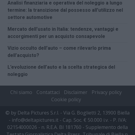
Analisi finanziaria e operativa del noleggio a lungo
termine: la transizione dal possesso all’utilizzo nel
settore automotive
Mercato dell’usato in Italia: tendenze, vantaggi e
accorgimenti per un acquisto consapevole
Vizio occulto dell’auto – come rilevarlo prima
dell’acquisto?
L’evoluzione dell’auto e la scelta strategica del
noleggio
Chi siamo
Contattaci
Disclaimer
Privacy policy
Cookie policy
© by Delta Pictures S.r.l. - Via G. Boglietti 2, 13900 Biella
- info@deltapictures.it - Cap. Soc. € 50.000 i.v. - P. IVA:
02154000026 - n. R.E.A. BI 181760 - Supplemento della
Testata Giornalistica Delta Press, Tribunale di Biella n.