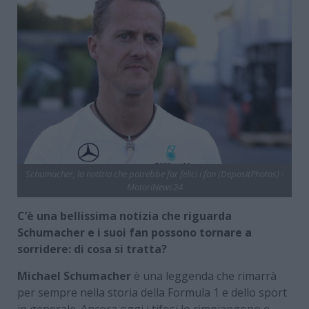
Schumacher, la notizia che potrebbe far felici i fan (DepositPhotos) -
MotoriNews24
C’è una bellissima notizia che riguarda
Schumacher e i suoi fan possono tornare a
sorridere: di cosa si tratta?
Michael Schumacher
è una leggenda che rimarrà
per sempre nella storia della Formula 1 e dello sport
in generale. Ancora oggi i tifosi lo rimpiangono e