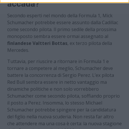
accada?
Secondo esperti nel mondo della Formula 1, Mick
Schumacher potrebbe essere assunto dalla Cadillac
come secondo pilota. Il primo sedile della prossima
monoposto sembra essere ormai assegnato al
finlandese Valtteri Bottas
, ex terzo pilota della
Mercedes.
Tuttavia, per riuscire a ritornare in Formula 1 e
tornare a competere al meglio, Schumacher deve
battere la concorrenza di Sergio Perez. L’ex pilota
Red Bull sembra essere in netto vantaggio ma
dinamiche politiche e non solo vorrebbero
Schumacher come secondo pilota, soffiando proprio
il posto a Perez. Insomma, lo stesso Michael
Schumacher potrebbe spingere per la candidatura
del figlio nella nuova scuderia. Non resta far altro
che attendere ma una cosa è certa: la nuova stagione