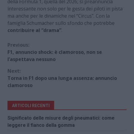
della Formula 1, quella del 2026, si preannuncia
interessante non solo per le gesta dei piloti in pista
ma anche per le dinamiche nel “Circus”. Con la
famiglia Schumacher sullo sfondo che potrebbe
contribuire al “drama”
.
Continue
Previous:
F1, annuncio shock: è clamoroso, non se
Reading
l’aspettava nessuno
Next:
Torna in F1 dopo una lunga assenza: annuncio
clamoroso
ARTICOLI RECENTI
Significato delle misure degli pneumatici: come
leggere il fianco della gomma