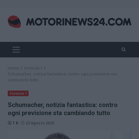
Skip
to
content
PRIMARY
MENU
Home
Formula 1
Schumacher, notizia fantastica: contro ogni previsione sta
cambiando tutto
Formula 1
Schumacher, notizia fantastica: contro
ogni previsione sta cambiando tutto
T B
23 Agosto 2025