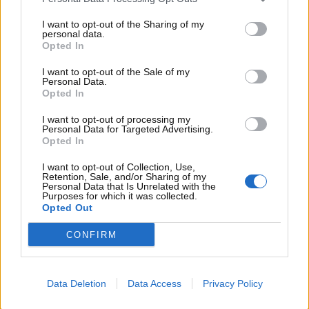
garanzie inferiori rispetto al nuovo.
I want to opt-out of the Sharing of my
personal data.
Uno studio recente supportato da Goldman Sachs e
Opted In
condotto da Recurrent prevede un
continuo calo
del costo per kWh
, che entro il 2030 potrebbe
I want to opt-out of the Sale of my
Personal Data.
raggiungere valori tra i 32 e i 64 dollari per kWh
Opted In
(circa 3.200-4.800 euro per una batteria completa da
I want to opt-out of processing my
90-100 kWh). Tale cifra risulterebbe comparabile o
Personal Data for Targeted Advertising.
addirittura inferiore al costo di una riparazione
Opted In
importante di un motore a combustione interna,
I want to opt-out of Collection, Use,
segnando un punto di svolta per la diffusione di
Retention, Sale, and/or Sharing of my
veicoli elettrici.
Personal Data that Is Unrelated with the
Purposes for which it was collected.
Opted Out
Nelle stime attuali, sostituire la batteria completa di
un Nissan Leaf può costare tra
5.500 e 8.700
euro,
CONFIRM
senza considerare la manodopera. Per i modelli
Tesla (Model 3, S, X, Y), in Italia i prezzi variano tra
9.400 e 23.500
euro, a seconda del modello e dell’età
Data Deletion
Data Access
Privacy Policy
del veicolo. Per Volkswagen ID o e-Golf, si possono