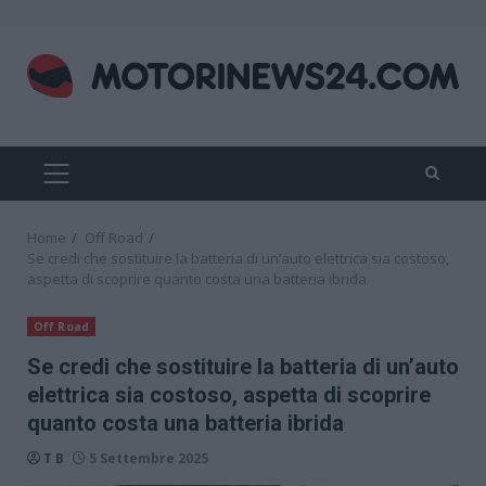
Skip
to
content
PRIMARY
MENU
Home
Off Road
Se credi che sostituire la batteria di un’auto elettrica sia costoso,
aspetta di scoprire quanto costa una batteria ibrida
Off Road
Se credi che sostituire la batteria di un’auto
elettrica sia costoso, aspetta di scoprire
quanto costa una batteria ibrida
T B
5 Settembre 2025