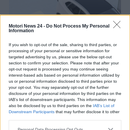
Motori News 24 -
Do Not Process My Personal
Information
If you wish to opt-out of the sale, sharing to third parties, or
processing of your personal or sensitive information for
targeted advertising by us, please use the below opt-out
section to confirm your selection. Please note that after your
opt-out request is processed you may continue seeing
interest-based ads based on personal information utilized by
Riparazioni modulari e batterie rigenerate: una
us or personal information disclosed to third parties prior to
nuova frontiera per il risparmio –
your opt-out. You may separately opt-out of the further
disclosure of your personal information by third parties on the
motorinews24.com
IAB’s list of downstream participants. This information may
also be disclosed by us to third parties on the
IAB’s List of
Downstream Participants
that may further disclose it to other
Inoltre, il mercato delle
batterie rigenerate o di
third parties.
seconda mano
sta crescendo. Con prezzi che
oscillano tra 1.000 e 3.000 euro, sebbene con
Personal Data Processing Opt Outs