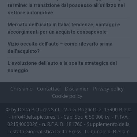
termine: la transizione dal possesso all’utilizzo nel
settore automotive
Mercato dell’usato in Italia: tendenze, vantaggi e
accorgimenti per un acquisto consapevole
Vizio occulto dell’auto – come rilevarlo prima
dell’acquisto?
L’evoluzione dell’auto e la scelta strategica del
noleggio
Chi siamo
Contattaci
Disclaimer
Privacy policy
Cookie policy
© by Delta Pictures S.r.l. - Via G. Boglietti 2, 13900 Biella
- info@deltapictures.it - Cap. Soc. € 50.000 i.v. - P. IVA:
02154000026 - n. R.E.A. BI 181760 - Supplemento della
Testata Giornalistica Delta Press, Tribunale di Biella n.