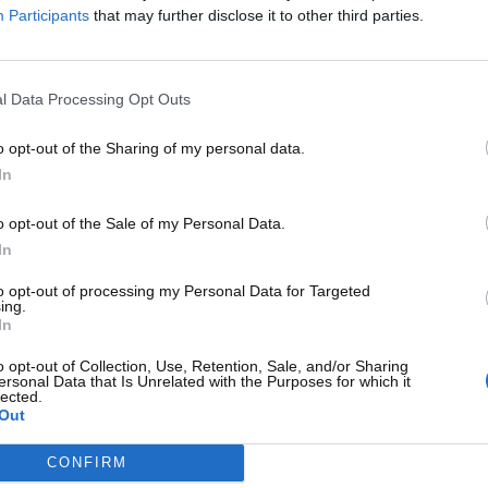
Participants
that may further disclose it to other third parties.
decidere in frazioni di secondo sotto pressione, a gestire il
a mentalità necessaria per affrontare competizioni di alto
zzo che sarà cruciale nelle fasi successive della carriera.
l Data Processing Opt Outs
Academy: il trampolino verso la
o opt-out of the Sharing of my personal data.
In
approdare alle
categorie propedeutiche
come Formula 4,
o opt-out of the Sale of my Personal Data.
 campionati rappresentano un terreno di gara altamente
In
idere la carriera. La qualità della performance in queste
to opt-out of processing my Personal Data for Targeted
 Formula 1, poiché vi assistono gli osservatori delle scuderie
ing.
In
o opt-out of Collection, Use, Retention, Sale, and/or Sharing
ersonal Data that Is Unrelated with the Purposes for which it
lected.
Out
CONFIRM