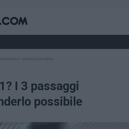
damentali per renderlo possibile
F1? I 3 passaggi
nderlo possibile