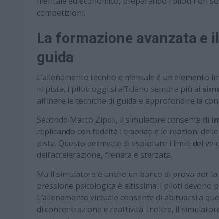
mentale ed economico, preparando i piloti non sol
competizioni.
La formazione avanzata e il 
guida
L’allenamento tecnico e mentale è un elemento imp
in pista, i piloti oggi si affidano sempre più ai
simu
affinare le tecniche di guida e approfondire la cono
Secondo Marco Zipoli, il simulatore consente di
i
replicando con fedeltà i tracciati e le reazioni delle
pista. Questo permette di esplorare i limiti del veic
dell’accelerazione, frenata e sterzata.
Ma il simulatore è anche un banco di prova per la
pressione psicologica è altissima: i piloti devono 
L’allenamento virtuale consente di abituarsi a qu
di concentrazione e reattività. Inoltre, il simulato