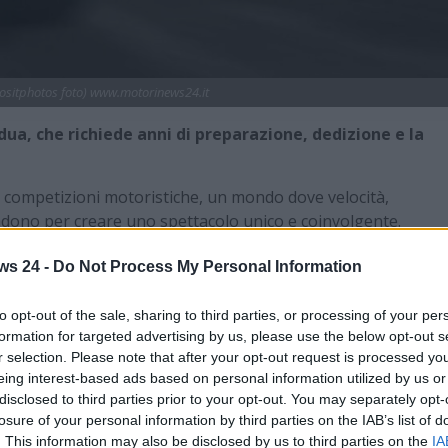
ositphotos foto) www.motorinews24.it
dua, che richiede anni di preparazione, dedizione e la
e competizioni motoristiche, un mondo dove velocità,
ondono per creare uno spettacolo unico e coinvolgente.
lota professionista e formatore presso il
Wave Professional
ws 24 -
Do Not Process My Personal Information
ali per intraprendere questo percorso.
are pilota di Formula 1 è iniziare fin da giovane con il
to opt-out of the sale, sharing to third parties, or processing of your per
ni del calibro di Ayrton Senna e Max Verstappen hanno
formation for targeted advertising by us, please use the below opt-out s
ià a partire dai 6 anni. Il kartodromo diventa così una vera e
r selection. Please note that after your opt-out request is processed y
a di base: controllo in curva, gestione dell’acceleratore e dei
eing interest-based ads based on personal information utilized by us or
disclosed to third parties prior to your opt-out. You may separately opt-
losure of your personal information by third parties on the IAB’s list of
ecnica. È anche
un banco di prova per la strategia e la
. This information may also be disclosed by us to third parties on the
IA