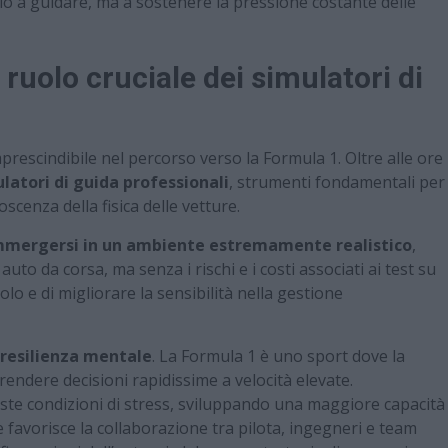
o a guidare, ma a sostenere la pressione costante delle
ruolo cruciale dei simulatori di
rescindibile nel percorso verso la Formula 1. Oltre alle ore
latori di guida professionali
, strumenti fondamentali per
scenza della fisica delle vetture.
mmergersi in un ambiente estremamente realistico
,
 auto da corsa, ma senza i rischi e i costi associati ai test su
olo e di migliorare la sensibilità nella gestione
resilienza mentale
. La Formula 1 è uno sport dove la
prendere decisioni rapidissime a velocità elevate.
este condizioni di stress, sviluppando una maggiore capacità
re favorisce la collaborazione tra pilota, ingegneri e team