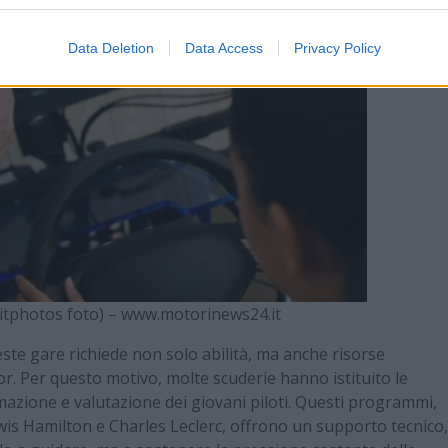
Data Deletion
Data Access
Privacy Policy
itphotos foto) – www.motorinews24.it
ste gare richiede non solo abilità, ma anche risorse
r. Per questo motivo, molte scuderie hanno istituito le
mazione e valutazione dei giovani piloti. Questi programmi,
is Hamilton e Charles Leclerc, offrono un supporto tecnico,