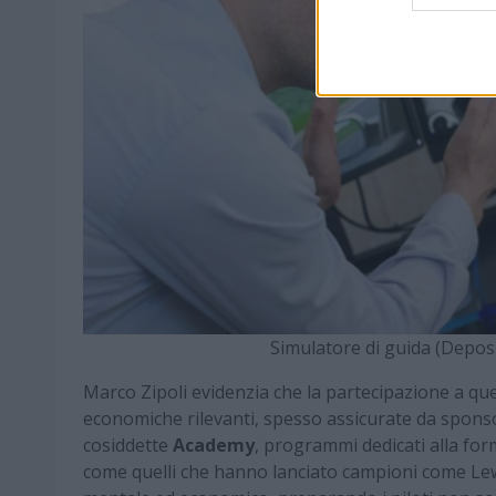
Simulatore di guida (Depos
Marco Zipoli evidenzia che la partecipazione a que
economiche rilevanti, spesso assicurate da sponso
cosiddette
Academy
, programmi dedicati alla for
come quelli che hanno lanciato campioni come Lew