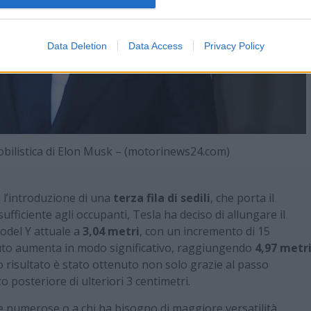
Data Deletion
Data Access
Privacy Policy
bilistica di Elon Musk – (motorinews24.com)
è l’introduzione di una
terza fila di sedili
, che porta il
ufficiente agli occupanti, Tesla ha deciso di allungare il
Model Y attuale a
3,04 metri
, con un incremento di 15
auto aumenta in modo significativo, raggiungendo
4,97 metr
o risultato è stato ottenuto non solo grazie al passo
posteriore di ulteriori 3 centimetri.
ie numerose o a chi ha bisogno di maggiore versatilità