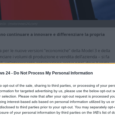
esla - (motorinews24.com)
no continuare a innovare e differenziare la propria
sa per le nuove versioni “economiche” della Model 3 e della
iare i volumi di produzione e vendita dell’azienda – si fa
li, un’interessante anticipazione arriva oggi, dove è stata
Model Y
.
ws 24 -
Do Not Process My Personal Information
ttata per offrire maggiore spazio a bordo e rivolta in
 insieme.
to opt-out of the sale, sharing to third parties, or processing of your per
formation for targeted advertising by us, please use the below opt-out s
r selection. Please note that after your opt-out request is processed y
eing interest-based ads based on personal information utilized by us or
disclosed to third parties prior to your opt-out. You may separately opt-
l SUV elettrico californiano arrivano da fonti ufficiali. Tesla
losure of your personal information by third parties on the IAB’s list of