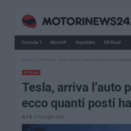
Skip
to
content
Formula 1
MotoGP
Superbike
Off Road
Home
Off Road
Tesla, arriva l’auto perfetta per le famigl
Off Road
Tesla, arriva l’auto 
ecco quanti posti h
T B
18 Luglio 2025