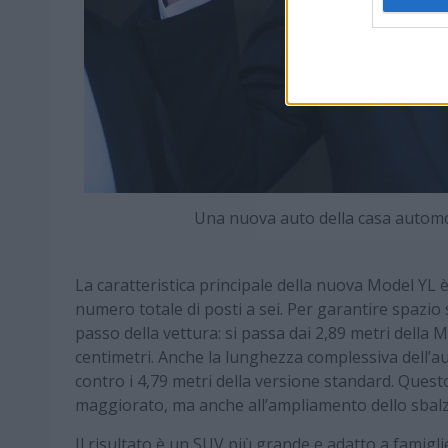
Una nuova auto della casa automo
La caratteristica principale della nuova Model YL 
numero totale di posti a sei. Per garantire spazio s
passo della vettura: si passa dai 2,89 metri della 
centimetri. Anche la lunghezza complessiva dell’
contro i 4,79 metri della versione standard. Quest
maggiorato, ma anche all’ampliamento dello sbalzo 
Il risultato è un SUV più grande e adatto a famigl