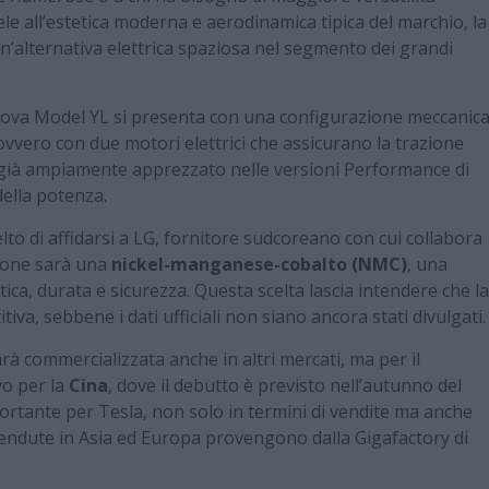
dele all’estetica moderna e aerodinamica tipica del marchio, la
n’alternativa elettrica spaziosa nel segmento dei grandi
 nuova Model YL si presenta con una configurazione meccanic
 ovvero con due motori elettrici che assicurano la trazione
è già ampiamente apprezzato nelle versioni Performance di
della potenza.
lto di affidarsi a LG, fornitore sudcoreano con cui collabora
sione sarà una
nickel-manganese-cobalto (NMC)
, una
tica, durata e sicurezza. Questa scelta lascia intendere che la
, sebbene i dati ufficiali non siano ancora stati divulgati.
à commercializzata anche in altri mercati, ma per il
vo per la
Cina
, dove il debutto è previsto nell’autunno del
ortante per Tesla, non solo in termini di vendite ma anche
vendute in Asia ed Europa provengono dalla Gigafactory di