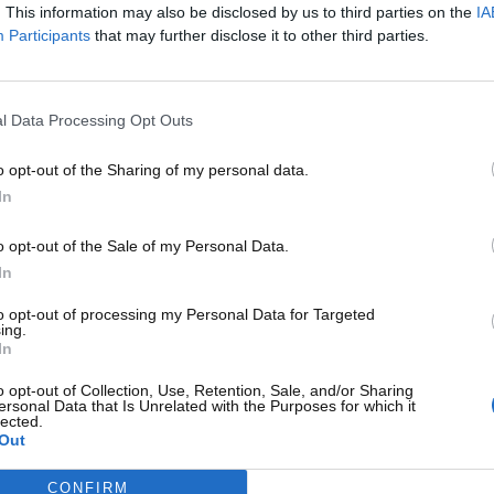
ttagli tecnici e immagini sono stati rivelati attraverso i
. This information may also be disclosed by us to third parties on the
IA
tria e della Tecnologia dell’Informazione cinese. Il modello
Participants
that may further disclose it to other third parties.
YL
, si distingue per alcune modifiche strutturali significative
migliorare la capacità abitativa e il comfort per i passeggeri.
l Data Processing Opt Outs
o opt-out of the Sharing of my personal data.
In
o opt-out of the Sale of my Personal Data.
In
to opt-out of processing my Personal Data for Targeted
ing.
In
o opt-out of Collection, Use, Retention, Sale, and/or Sharing
ersonal Data that Is Unrelated with the Purposes for which it
lected.
Out
CONFIRM