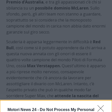
Premio d’Australia
, e tra gli appassionati c’è chi si
sbilancia su un
possibile dominio McLaren
. Sullo
sfondo, però, gli altri team non stanno a guardare,
soprattutto se si considera che la monoposto
campione del mondo in carica non abbia dato enormi
garanzie sul giro secco.
Scuderia è apparsa leggermente in difficoltà è
Red
Bull
, così come si è potuto apprendere da chi arriva a
questa nuova annata con gli onori di essere il
quattro volte campione del mondo Piloti di Formula
Uno, ossia
Max Verstappen.
Quest’ultimo è apparso
a più riprese molto nervoso, consapevole
evidentemente che c’è ancora da lavorare per
assottigliare il divario con McLaren. Intanto, c’è
l’aspetto privato che può in qualche modo far
sorridere Super Max, che
attende la nascita del
suo primo figlio insieme alla sua compagna Kelly
Piquet.
Motori News 24 -
Do Not Process My Personal