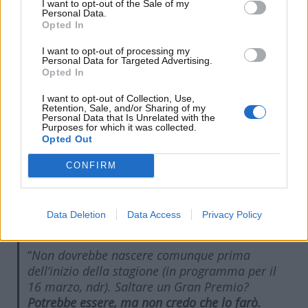
I want to opt-out of the Sale of my
Personal Data.
Opted In
I want to opt-out of processing my
Personal Data for Targeted Advertising.
Opted In
Max Verstappen e l’attesa per il primo figlio: c’è
l’annuncio sul possibile stop da parte del quattro
I want to opt-out of Collection, Use,
Retention, Sale, and/or Sharing of my
volte campione del Mondo di Formula Uno –
Personal Data that Is Unrelated with the
Purposes for which it was collected.
www.motorinews24.com
Opted Out
CONFIRM
Queste le parole rilasciate a tal riguardo dal pilota
Red Bull ai microfoni di
Algemeen Dagblad:
Data Deletion
Data Access
Privacy Policy
“
Non dovrebbe nascere
comunque prima
dell’inizio della stagione (in programma per il
16 marzo, ndr). Saltare un Gran Premio?
Potrebbe essere, ma non credo che lo farò.