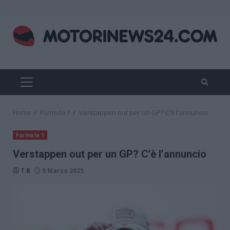
Skip
to
content
PRIMARY
MENU
Home
Formula 1
Verstappen out per un GP? C’è l’annuncio
Formula 1
Verstappen out per un GP? C’è l’annuncio
T B
5 Marzo 2025