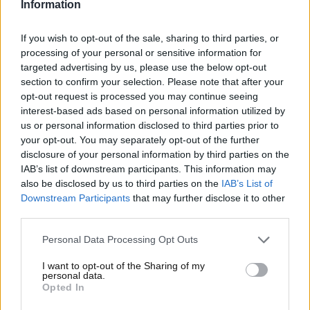
Information
Formula Uno, Max
If you wish to opt-out of the sale, sharing to third parties, or
Verstappen e l’attesa per suo
processing of your personal or sensitive information for
targeted advertising by us, please use the below opt-out
figlio: c’è l’annuncio
section to confirm your selection. Please note that after your
opt-out request is processed you may continue seeing
Max Verstappen e la sua Kelly Piquet sono pronti ad
interest-based ads based on personal information utilized by
accogliere il loro primo figlio: i rumors di questi
us or personal information disclosed to third parties prior to
giorni parlano di un’attesa che dovrebbe concludersi
your opt-out. You may separately opt-out of the further
disclosure of your personal information by third parties on the
proprio a ridosso del primo impegno di stagione, nel
IAB’s list of downstream participants. This information may
Gran Premio d’Australia, a Melbourne.
also be disclosed by us to third parties on the
IAB’s List of
Downstream Participants
that may further disclose it to other
third parties.
Personal Data Processing Opt Outs
I want to opt-out of the Sharing of my
personal data.
Opted In