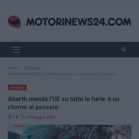
Skip
to
content
PRIMARY
MENU
Home
Lifestyle
Abarth manda l’UE su tutte le furie: è un ritorno al passato
Lifestyle
Abarth manda l’UE su tutte le furie: è un
ritorno al passato
T B
24 Maggio 2025