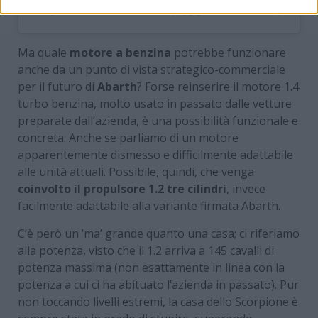
Un post condiviso da oɔɹɐɯuɐᴉƃ (@gianmarcodeluca_)
Ma quale
motore a benzina
potrebbe funzionare
anche da un punto di vista strategico-commerciale
per il futuro di
Abarth
? Forse reinserire il motore 1.4
turbo benzina, molto usato in passato dalle vetture
preparate dall’azienda, è una possibilità funzionale e
concreta. Anche se parliamo di un motore
apparentemente dismesso e difficilmente adattabile
alle unità attuali. Possibile, quindi, che venga
coinvolto il propulsore 1.2 tre cilindri
, invece
facilmente adattabile alla variante firmata Abarth.
C’è però un ‘ma’ grande quanto una casa; ci riferiamo
alla potenza, visto che il 1.2 arriva a 145 cavalli di
potenza massima (non esattamente in linea con la
potenza a cui ci ha abituato l’azienda in passato). Pur
non toccando livelli estremi, la casa dello Scorpione è