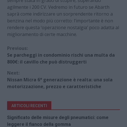
sempre stata in grado di stupire, superando
agilmente i 200 CV. Vedremo in futuro se Abarth
saprà come indirizzare un sorprendente ritorno a
benzina nel modo più corretto: l’importante è non
rendere questa ‘operazione nostalgia’ poco adatta al
miglioramento di certe macchine.
Continue
Previous:
Se parcheggi in condominio rischi una multa da
Reading
800€: il cavillo che può distruggerti
Next:
Nissan Micra 6° generazione è realta: una sola
motorizzazione, prezzo e caratteristiche
ARTICOLI RECENTI
Significato delle misure degli pneumatici: come
leggere il fianco della gomma