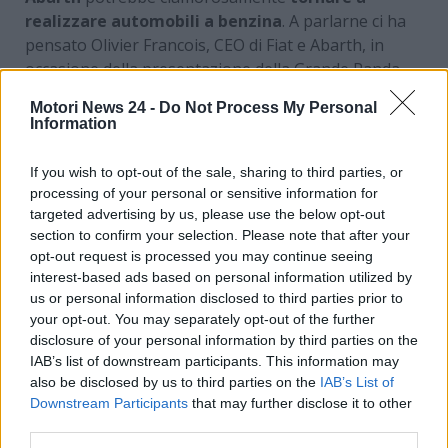
realizzare automobili a benzina
. A parlarne ci ha
pensato Olivier Francois, CEO di Fiat e Abarth, in
occasione della presentazione della Grande Panda
ibrida. Per rispondere a una domanda diretta sul
Motori News 24 -
Do Not Process My Personal
futuro dell’Abarth, infatti, ha ammesso che anche un
Information
ritorno dell’alimentazione a benzina
è preso
fortemente in considerazione. Non si tratta di una
If you wish to opt-out of the sale, sharing to third parties, or
decisione definitiva, è bene precisarlo, tuttavia è
processing of your personal or sensitive information for
proprio quello che potrebbe avvenire. Questa
targeted advertising by us, please use the below opt-out
potrebbe essere una risposta legata alle vendite
section to confirm your selection. Please note that after your
opt-out request is processed you may continue seeing
tutt’altro che eccezionali delle macchine elettriche in
interest-based ads based on personal information utilized by
questo momento, soprattutto se consideriamo il
us or personal information disclosed to third parties prior to
difficile 2024 avuto da colossi come Stellantis.
your opt-out. You may separately opt-out of the further
disclosure of your personal information by third parties on the
IAB’s list of downstream participants. This information may
also be disclosed by us to third parties on the
IAB’s List of
Downstream Participants
that may further disclose it to other
third parties.