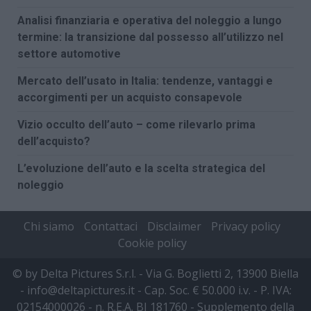
Analisi finanziaria e operativa del noleggio a lungo
termine: la transizione dal possesso all’utilizzo nel
settore automotive
Mercato dell’usato in Italia: tendenze, vantaggi e
accorgimenti per un acquisto consapevole
Vizio occulto dell’auto – come rilevarlo prima
dell’acquisto?
L’evoluzione dell’auto e la scelta strategica del
noleggio
Chi siamo
Contattaci
Disclaimer
Privacy policy
Cookie policy
© by Delta Pictures S.r.l. - Via G. Boglietti 2, 13900 Biella
- info@deltapictures.it - Cap. Soc. € 50.000 i.v. - P. IVA:
02154000026 - n. R.E.A. BI 181760 - Supplemento della