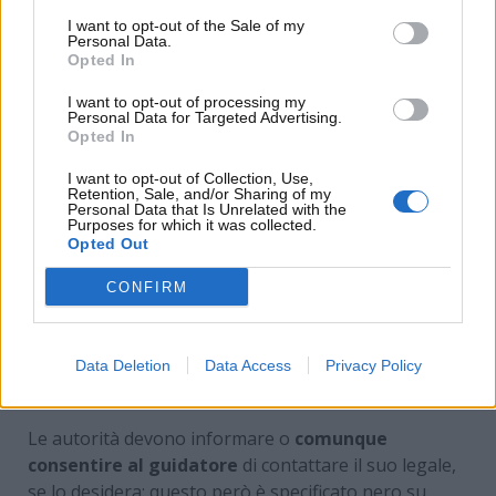
saperlo…
I want to opt-out of the Sale of my
Personal Data.
Opted In
I want to opt-out of processing my
Personal Data for Targeted Advertising.
Opted In
I want to opt-out of Collection, Use,
Retention, Sale, and/or Sharing of my
Personal Data that Is Unrelated with the
Purposes for which it was collected.
Opted Out
CONFIRM
Come sfuggire al test – www.MotoriNews24.com
Data Deletion
Data Access
Privacy Policy
Le autorità devono informare o
comunque
consentire al guidatore
di contattare il suo legale,
se lo desidera: questo però è specificato nero su