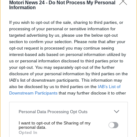
Motori News 24 -
Do Not Process My Personal
persona, come nel migliore film americano thriller
Information
criminale, che può fornirvi immediata assistenza se
avete il sospetto che la soglia di alcool che avete
If you wish to opt-out of the sale, sharing to third parties, or
assunto e che avete nel sangue al momento del
processing of your personal or sensitive information for
controllo potrebbe addirittura farvi ritirare la
targeted advertising by us, please use the below opt-out
patente.
section to confirm your selection. Please note that after your
opt-out request is processed you may continue seeing
interest-based ads based on personal information utilized by
Allarme test, così puoi
us or personal information disclosed to third parties prior to
uscirne pulito
your opt-out. You may separately opt-out of the further
disclosure of your personal information by third parties on the
IAB’s list of downstream participants. This information may
Stando ad una postilla nel Codice Penale, contenuta
also be disclosed by us to third parties on the
IAB’s List of
nell’articolo 114
di preciso, la persona che viene
Downstream Participants
that may further disclose it to other
fermata dalla polizia stradale, prima di essere
third parties.
sottoposta ad un test alcolemico, deve essere
informata di un suo diritto ben preciso. Ma
Personal Data Processing Opt Outs
attenzione: non è detto che questa cosa salvi
I want to opt-out of the Sharing of my
automaticamente il conducente “intossicato” dagli
personal data.
Opted In
effetti di una sanzione. E’ comunque buona cosa