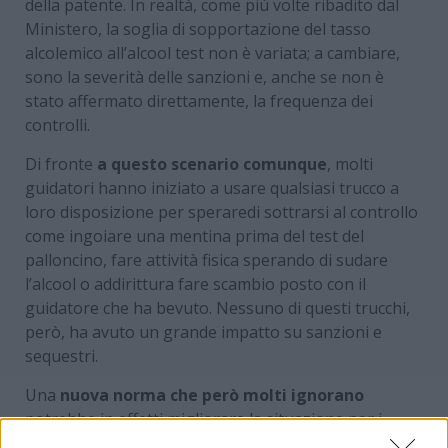
della patente. In realtà, come più volte ribadito dal
Ministero, la soglia di sopportazione del tasso
alcolemico all’alcool test non è variata; a cambiare,
sono la severità delle sanzioni e, anche se non è
stato affermato direttamente, la frequenza dei
controlli.
Di fronte
a questo scenario comunque
, molti
guidatori hanno iniziato a usare qualsiasi trucco a
loro disposizione per speraredi sottrarsi al controllo
come ingoiare una mentina prima del test del
palloncino, fare attività fisica sperando di sudare
l’alcool o addirittura fare scambio posto con il
guidatore che ha bevuto. Nessuno di questi trucchi,
però, ha avuto un grande impatto su sanzioni e
sequestri.
Una
nuova norma che però molti ignorano
potrebbe in effetti migliorare la situazione per i
guidatori: c’è infatti la possibilità di contattare una