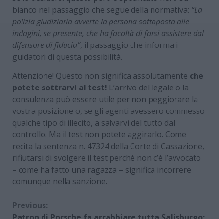
bianco nel passaggio che segue della normativa:
“La
polizia giudiziaria avverte la persona sottoposta alle
indagini, se presente, che ha facoltà di farsi assistere dal
difensore di fiducia”
, il passaggio che informa i
guidatori di questa possibilità.
Attenzione! Questo non significa assolutamente
che
potete sottrarvi al test!
L’arrivo del legale o la
consulenza può essere utile per non peggiorare la
vostra posizione o, se gli agenti avessero commesso
qualche tipo di illecito, a salvarvi del tutto dal
controllo. Ma il test non potete aggirarlo. Come
recita la sentenza n. 47324 della Corte di Cassazione,
rifiutarsi di svolgere il test perché non c’è l’avvocato
– come ha fatto una ragazza – significa incorrere
comunque nella sanzione.
Continue
Previous:
Patron di Porsche fa arrabbiare tutta Salisburgo: