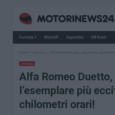
Skip
to
content
Formula 1
MotoGP
Superbike
Off Road
Home
Lifestyle
Alfa Romeo Duetto, dopo anni, spunta l’ese
Lifestyle
Alfa Romeo Duetto, 
l’esemplare più ecci
chilometri orari!