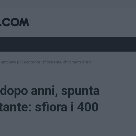
mplare più eccitante: sfiora i 400 chilometri orari!
dopo anni, spunta
tante: sfiora i 400