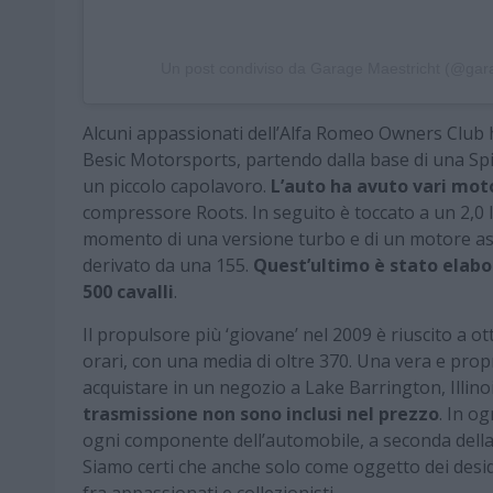
Un post condiviso da Garage Maestricht (@gar
Alcuni appassionati dell’Alfa Romeo Owners Club h
Besic Motorsports, partendo dalla base di una Sp
un piccolo capolavoro.
L’auto ha avuto vari mot
compressore Roots. In seguito è toccato a un 2,0 lit
momento di una versione turbo e di un motore aspi
derivato da una 155.
Quest’ultimo è stato elabor
500 cavalli
.
Il propulsore più ‘giovane’ nel 2009 è riuscito a ot
orari, con una media di oltre 370. Una vera e prop
acquistare in un negozio a Lake Barrington, Illino
trasmissione non sono inclusi nel prezzo
. In o
ogni componente dell’automobile, a seconda della c
Siamo certi che anche solo come oggetto dei desid