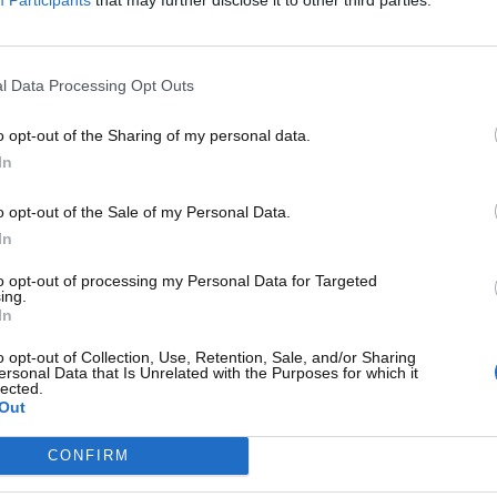
è stato svelato un esemplare capace di sfiorare i 400
redibile, è tutto vero.
modello incredibile
l Data Processing Opt Outs
n’Alfa Romeo Spider del 1991 modificata
. Perché proprio
o opt-out of the Sharing of my personal data.
rché è stata capace di fare registrare la
spaventosa
In
Speed Week, e in secondo luogo perché
il prezzo di vendita
 di velocità acquistabile a praticamente la cifra di un
o opt-out of the Sale of my Personal Data.
ecisato grazie a un annuncio apparso su Facebook
In
to opt-out of processing my Personal Data for Targeted
ing.
In
o opt-out of Collection, Use, Retention, Sale, and/or Sharing
ersonal Data that Is Unrelated with the Purposes for which it
lected.
Out
CONFIRM