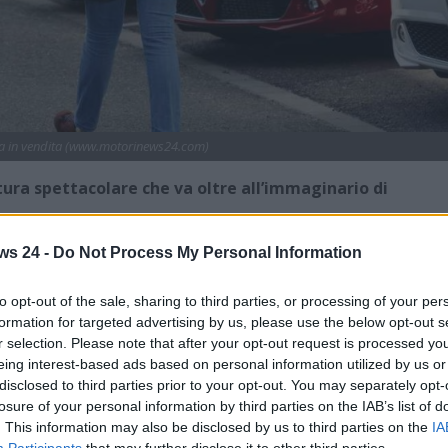
a in vendita (www.motorinews24.com)
ra spettacolare che va oltre all’immaginario di
nto a un’azienda sostanzialmente straordinaria e di grande
ws 24 -
Do Not Process My Personal Information
e degli anni un veicolo più spettacolare dell’altro. Proprio
à automobilistiche italiane ed europee più apprezzate in
to opt-out of the sale, sharing to third parties, or processing of your per
formation for targeted advertising by us, please use the below opt-out s
r selection. Please note that after your opt-out request is processed y
 possono trovare marchi più apprezzati nonché capaci di
eing interest-based ads based on personal information utilized by us or
ta, è e sarà sempre capace Alfa Romeo.
disclosed to third parties prior to your opt-out. You may separately opt-
losure of your personal information by third parties on the IAB’s list of
nteressante fare riferimento alla Duetto all’interno di
. This information may also be disclosed by us to third parties on the
IA
Participants
that may further disclose it to other third parties.