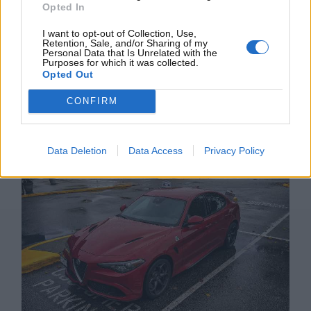
potenza alle sole ruote posteriori in determinate
Opted In
condizioni, garantendo un comportamento dinamico
I want to opt-out of Collection, Use,
tipicamente sportivo.
Retention, Sale, and/or Sharing of my
Personal Data that Is Unrelated with the
Purposes for which it was collected.
L’adozione
di un cambio automatico a 8 rapporti
,
Opted Out
differenziale posteriore autobloccante e tecnologie
come il Launch Control rappresenterebbe un
CONFIRM
ulteriore passo avanti per mantenere elevati gli
standard di guida.
Data Deletion
Data Access
Privacy Policy