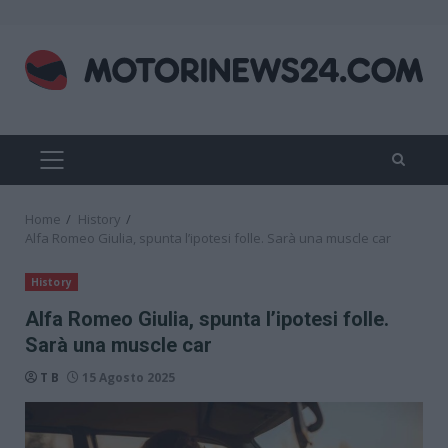
Skip
to
content
PRIMARY
MENU
Home
History
Alfa Romeo Giulia, spunta l’ipotesi folle. Sarà una muscle car
History
Alfa Romeo Giulia, spunta l’ipotesi folle.
Sarà una muscle car
T B
15 Agosto 2025