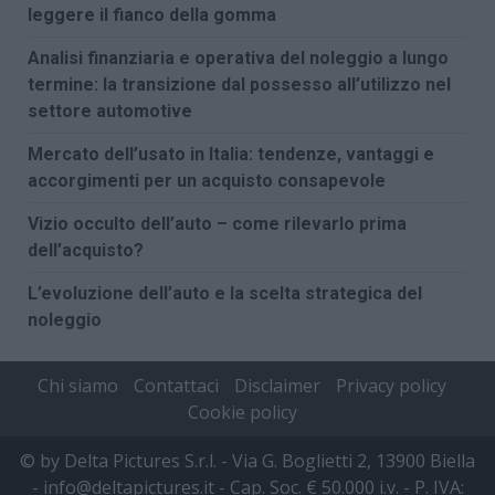
leggere il fianco della gomma
Analisi finanziaria e operativa del noleggio a lungo
termine: la transizione dal possesso all’utilizzo nel
settore automotive
Mercato dell’usato in Italia: tendenze, vantaggi e
accorgimenti per un acquisto consapevole
Vizio occulto dell’auto – come rilevarlo prima
dell’acquisto?
L’evoluzione dell’auto e la scelta strategica del
noleggio
Chi siamo
Contattaci
Disclaimer
Privacy policy
Cookie policy
© by Delta Pictures S.r.l. - Via G. Boglietti 2, 13900 Biella
- info@deltapictures.it - Cap. Soc. € 50.000 i.v. - P. IVA: