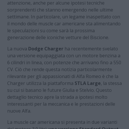
attenzione, anche per alcune ipotesi tecniche
sorprendenti che stanno emergendo nelle ultime
settimane. In particolare, un legame inaspettato con
il mondo delle muscle car americane sta alimentando
le speculazioni su come sarà la prossima
generazione delle iconiche vetture del Biscione.
La nuova
Dodge Charger
ha recentemente svelato
una versione equipaggiata con un motore benzina a
6 cilindri in linea, con potenze che arrivano fino a 550
CV. Ciò che rende questa notizia particolarmente
rilevante per gli appassionati di Alfa Romeo è che la
Charger utilizza la piattaforma
STLA Large
, la stessa
su cui si basano le future Giulia e Stelvio. Questo
dettaglio tecnico apre la strada a ipotesi molto
interessanti per la meccanica e le prestazioni delle
nuove Alfa.
La muscle car americana si presenta in due varianti
del motore 3.0 litri:
una versione Standard Output