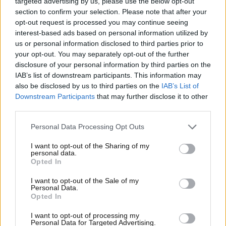
targeted advertising by us, please use the below opt-out
section to confirm your selection. Please note that after your
L’adozione
della piattaforma STLA Large
da parte
opt-out request is processed you may continue seeing
di Alfa Romeo lascia intravedere un futuro in cui il
interest-based ads based on personal information utilized by
DNA sportivo delle nuove Giulia e Stelvio
us or personal information disclosed to third parties prior to
Quadrifoglio verrà conservato e potenziato.
your opt-out. You may separately opt-out of the further
disclosure of your personal information by third parties on the
Tuttavia, restano ancora molte incognite,
IAB’s list of downstream participants. This information may
soprattutto riguardo al propulsore.
also be disclosed by us to third parties on the
IAB’s List of
Downstream Participants
that may further disclose it to other
Un motore a 6 cilindri in linea, simile
all’Hurricane
third parties.
della Dodge Charger
, sarebbe senza dubbio un
elemento di grande appeal, ma le normative europee
Personal Data Processing Opt Outs
sulle emissioni, più restrittive rispetto a quelle
americane, potrebbero limitare l’impiego diretto di
I want to opt-out of the Sharing of my
personal data.
questo motore. Si ipotizza dunque che sotto il cofano
Opted In
delle nuove Alfa Romeo possa tornare il V6 da 2,9
I want to opt-out of the Sale of my
litri, già utilizzato nelle precedenti generazioni,
Personal Data.
aggiornato però per rispettare la normativa Euro 7.
Opted In
Questo motore potrebbe essere abbinato al sistema
I want to opt-out of processing my
di trazione integrale Q4, capace di trasferire la
Personal Data for Targeted Advertising.