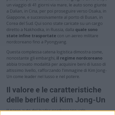
un viaggio di 41 giorni via mare, le auto sono giunte
a Dalian, in Cina, per poi proseguire verso Osaka, in
Giappone, e successivamente al porto di Busan, in
Corea del Sud. Qui sono state caricate su un cargo
diretto a Nakhodka, in Russia, dalla
quale sono
state infine trasportate
con un aereo militare
nordcoreano fino a Pyongyang.
Questa complessa catena logistica dimostra come,
nonostante gli embarghi,
il regime nordcoreano
abbia trovato modalità per acquisire beni di lusso di
altissimo livello, rafforzando l’immagine di Kim Jong-
Un come leader nel lusso e nel potere.
Il valore e le caratteristiche
delle berline di Kim Jong-Un
Il parco auto del leader nordcoreano vale