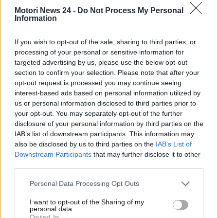
complessivamente oltre 2,5 milioni di euro, e ogni
Motori News 24 -
Do Not Process My Personal
vettura rappresenta un concentrato di tecnologia,
Information
comfort e sicurezza.
If you wish to opt-out of the sale, sharing to third parties, or
processing of your personal or sensitive information for
targeted advertising by us, please use the below opt-out
section to confirm your selection. Please note that after your
opt-out request is processed you may continue seeing
interest-based ads based on personal information utilized by
us or personal information disclosed to third parties prior to
your opt-out. You may separately opt-out of the further
disclosure of your personal information by third parties on the
IAB’s list of downstream participants. This information may
also be disclosed by us to third parties on the
IAB’s List of
Downstream Participants
that may further disclose it to other
third parties.
L’auto del dittatore – www.MotoriNews24.com
Personal Data Processing Opt Outs
I want to opt-out of the Sharing of my
personal data.
La
Mercedes-Maybach 62S
è una berlina lunga e
Opted In