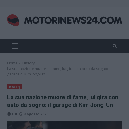
Skip
to
content
PRIMARY
MENU
Home
History
La sua nazione muore di fame, lui gira con auto da sogno: il
garage di Kim Jong-Un
History
La sua nazione muore di fame, lui gira con
auto da sogno: il garage di Kim Jong-Un
T B
8 Agosto 2025