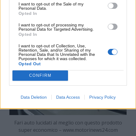
I want to opt-out of the Sale of my
i fanali che tenderanno a essersi opacizzati
. Un
Personal Data.
netto risparmio, quindi, rispetto alla normale ‘visita’
Opted In
dal carrozziere. Di che cosa si tratta? Quale
I want to opt-out of processing my
procedura adottare?
Personal Data for Targeted Advertising.
Opted In
I want to opt-out of Collection, Use,
Retention, Sale, and/or Sharing of my
Personal Data that Is Unrelated with the
Purposes for which it was collected.
Opted Out
CONFIRM
Data Deletion
Data Access
Privacy Policy
Fari auto lucidati al meglio con questo prodotto
super economico – www.motorinews24.com