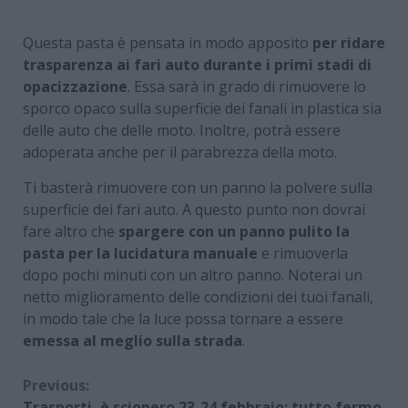
Questa pasta è pensata in modo apposito
per ridare
trasparenza ai fari auto durante i primi stadi di
opacizzazione
. Essa sarà in grado di rimuovere lo
sporco opaco sulla superficie dei fanali in plastica sia
delle auto che delle moto. Inoltre, potrà essere
adoperata anche per il parabrezza della moto.
Ti basterà rimuovere con un panno la polvere sulla
superficie dei fari auto. A questo punto non dovrai
fare altro che
spargere con un panno pulito la
pasta per la lucidatura manuale
e rimuoverla
dopo pochi minuti con un altro panno. Noterai un
netto miglioramento delle condizioni dei tuoi fanali,
in modo tale che la luce possa tornare a essere
emessa al meglio sulla strada
.
Continue
Previous:
Trasporti, è sciopero 23-24 febbraio: tutto fermo