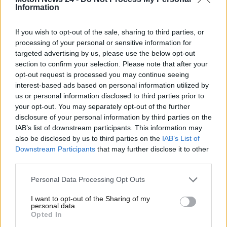
perfettamente lucidato si indebolirà e non andrà a
Information
illuminare la strada nel modo giusto nelle ore
notturne.
If you wish to opt-out of the sale, sharing to third parties, or
processing of your personal or sensitive information for
Per apportare una lucidatura corretta ai fari sono in
targeted advertising by us, please use the below opt-out
molti a recarsi dal carrozziere. Questa procedura,
section to confirm your selection. Please note that after your
però, costerà circa 50 euro a faro e, dunque, la spesa
opt-out request is processed you may continue seeing
totale potrebbe arrivare fino a oltre 200 euro. Per
interest-based ads based on personal information utilized by
evitare tutto ciò, esiste
un prodotto specifico super
us or personal information disclosed to third parties prior to
economico da poter acquistare su Amazon
.
your opt-out. You may separately opt-out of the further
disclosure of your personal information by third parties on the
Fari auto non più opachi
IAB’s list of downstream participants. This information may
also be disclosed by us to third parties on the
IAB’s List of
grazie a questo prodotto
Downstream Participants
that may further disclose it to other
third parties.
sbalorditivo disponibile su
Personal Data Processing Opt Outs
Amazon
I want to opt-out of the Sharing of my
personal data.
Con appena
6 euro circa
è possibile comprare su
Opted In
Amazon una
specifica pasta per lucidare al meglio