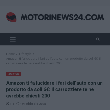
Skip
to
content
PRIMARY
MENU
Home
Lifestyle
Amazon ti fa lucidare i fari dell’auto con un prodotto da soli 6€: il
carrozziere te ne avrebbe chiesti 200
Lifestyle
Amazon ti fa lucidare i fari dell’auto con un
prodotto da soli 6€: il carrozziere te ne
avrebbe chiesti 200
T B
19 Febbraio 2025